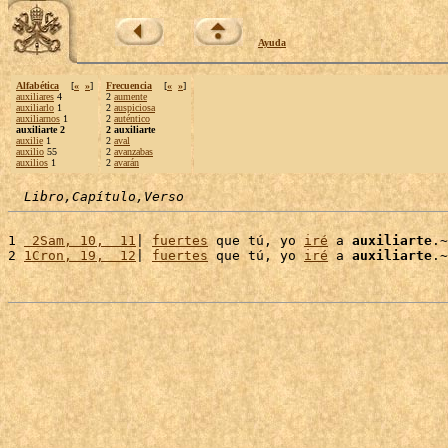
Ayuda
Alfabética
[
«
»
]
Frecuencia
[
«
»
]
auxiliares
4
2
aumente
auxiliarlo
1
2
auspiciosa
auxiliarnos
1
2
auténtico
auxiliarte 2
2 auxiliarte
auxilie
1
2
aval
auxilio
55
2
avanzabas
auxilios
1
2
avarán
Libro,Capítulo,Verso
1 
 2Sam, 10,  11
| 
fuertes
 que tú, yo 
iré
 a 
auxiliarte
.~

2 
1Cron, 19,  12
| 
fuertes
 que tú, yo 
iré
 a 
auxiliarte