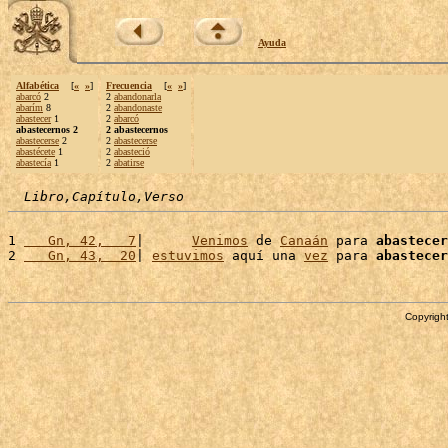
Ayuda
Alfabética
[
«
»
]
Frecuencia
[
«
»
]
abarcó
2
2
abandonarla
abarím
8
2
abandonaste
abastecer
1
2
abarcó
abastecernos 2
2 abastecernos
abastecerse
2
2
abastecerse
abastécete
1
2
abasteció
abastecía
1
2
abatirse
Libro,Capítulo,Verso
1 
   Gn, 42,   7
|      
Venimos
 de 
Canaán
 para 
abastecer
2 
   Gn, 43,  20
| 
estuvimos
 aquí una 
vez
 para 
abastecer
Copyright