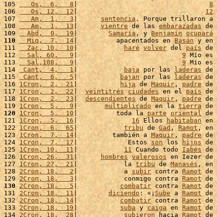
105 
   Os,  6,   8
|                                  
8
106 
   Os, 12,  12
|                                 
12
107 
   Am,  1,   3
|      
sentencia
. Porque trillaron a 
108 
   Am,  1,  13
|      
vientre
 de las 
embarazadas
 de 
109 
  Abd,  0,  19
|        
Samaría
, y 
Benjamín
ocupará
110
  Miq,  7,  14
|          apacentados en 
Basán
 y en 
111 
  Zac, 10,  10
|            
haré
volver
 del 
país
 de 
112 
  Sal, 60,   9
|                           
9
 Mío es 
113 
  Sal,108,   9
|                           
9
 Mío es 
114 
 Cant,  4,   1
|            
baja
 por las 
laderas
 de 
115 
 Cant,  6,   5
|           
bajan
 por las 
laderas
 de 
116 
1Cron,  2,  21
|           
hija
 de 
Maquir
, 
padre
 de 
117 
1Cron,  2,  22
|  
veintitrés
ciudades
 en el 
país
 de 
118 
1Cron,  2,  23
|  
descendientes
 de 
Maquir
, 
padre
 de 
119 
1Cron,  5,   9
|       
multiplicado
 en la 
tierra
 de 
120
1Cron,  5,  10
|          toda la 
parte
oriental
 de 
121 
1Cron,  5,  16
|              
16
 Ellos 
habitaban
 en 
122 
1Cron,  6,  65
|            
tribu
 de 
Gad
, 
Ramot
, en 
123 
1Cron,  7,  14
|         también a 
Maquir
, 
padre
 de 
124 
1Cron,  7,  17
|             Estos 
son
 los 
hijos
 de 
125 
1Cron, 10,  11
|            
11
 Cuando todo 
Iabés
 de 
126 
1Cron, 26,  31
|      
hombres
valerosos
 en Iezer de 
127 
1Cron, 27,  21
|            la 
tribu
 de 
Manasés
, en 
128 
2Cron, 18,   2
|            a 
subir
 contra 
Ramot
 de 
129 
2Cron, 18,   3
|            conmigo contra 
Ramot
 de 
130
2Cron, 18,   5
|           
combatir
 contra 
Ramot
 de 
131 
2Cron, 18,  11
|        
diciendo
: «¡
Sube
 a 
Ramot
 de 
132 
2Cron, 18,  14
|           
combatir
 contra 
Ramot
 de 
133 
2Cron, 18,  19
|           
suba
 y 
caiga
 en 
Ramot
 de 
134 
2Cron, 18,  28
|            
subieron
 hacia 
Ramot
 de 