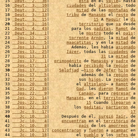
 15 
 Deut,  2,  36
|            
está
 en el 
valle
– hasta 
 16 
 Deut,  3,  10
|       
ciudades
 del 
altiplano
, todo 
 17 
 Deut,  3,  12
|           
mitad
 de las 
montañas
 de 
 18 
 Deut,  3,  13
|       
tribu
 de 
Manasés
 el 
resto
 de 
 19 
 Deut,  3,  15
|                  
15
 A 
Maquir
 le 
di
 20
 Deut,  3,  16
|            
territorio
 que 
va
 desde 
 21 
 Deut,  4,  43
|         para los 
gaditas
. 
Ramot
 de 
 22 
 Deut, 34,   1
|            le 
mostró
 todo el 
país
: 
 23 
  Jos, 12,   2
|        
torrente
Arnón
, la 
mitad
 de 
 24 
  Jos, 12,   5
|       
maacatitas
, y en la 
mitad
 de 
 25 
  Jos, 13,  11
|         Además, les había 
asignado
 26 
  Jos, 13,  25
|       
Iázer
, todas las 
ciudades
 de 
 27 
  Jos, 13,  31
|                     
31
 La 
mitad
 de 
 28 
  Jos, 17,   1
|  
primogénito
 de 
Manasés
 y 
padre
 de 
 29 
  Jos, 17,   1
|        había 
recibido
 la 
región
 de 
 30
  Jos, 17,   3
|    
Selofjad
 –
hijo
 de 
Jéfer
hijo
 de 
 31 
  Jos, 17,   5
|             además de la 
región
 de 
 32 
  Jos, 17,   6
|            sus 
hijos
. La 
región
 de 
 33 
  Jos, 20,   8
|           el 
altiplano
– a 
Ramot
 de 
 34 
  Jos, 21,  38
|           
Gad
, les 
dieron
Ramot
 de 
 35 
  Jos, 22,   9
|            
Canaán
, para 
regresar
 a 
 36 
  Jos, 22,  14
|       
Manasés
, en el 
territorio
 de 
 37 
  Jos, 22,  15
|               
15
 Cuando 
llegaron
 a 
 38 
  Jos, 22,  32
|          los 
gaditas
, 
partieron
 de 
 39 
   Jc,  5,  17
|                                 
17
 40
   Jc, 10,   3
|     Después de él, 
surgió
Iaír
, de 
 41 
   Jc, 10,   4
|     
encuentran
 en el 
territorio
 de 
 42 
   Jc, 10,   8
|            
país
 de los 
amorreos
 de 
 43 
   Jc, 10,  17
| 
concentraron
 y 
fueron
 a 
acampar
 en 
 44 
   Jc, 10,  18
|           el 
pueblo
 y los 
jefes
 de 