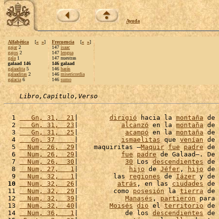
Ayuda
Alfabética
[
«
»
]
Frecuencia
[
«
»
]
gajar
2
147
isaac
gajos
2
147
lengua
gala
1
147 nuestras
galaad 146
146 galaad
galaadita
5
146
harás
galaaditas
2
146
misericordia
galacia
6
146
sumo
Libro,Capítulo,Verso
  1 
   Gn, 31,  21
|        
dirigió
 hacia la 
montaña
 de 
  2 
   Gn, 31,  23
|           
alcanzó
 en la 
montaña
 de 
  3 
   Gn, 31,  25
|            
acampó
 en la 
montaña
 de 
  4 
   Gn, 37     
|           
ismaelitas
 que 
venían
 de 
  5 
  Num, 26,  29
|    maquiritas –
Maquir
fue
padre
 de 
  6 
  Num, 26,  29
|           
fue
padre
 de Galaad–. De 
  7 
  Num, 26,  30
|            
30
 Los 
descendientes
 de 
  8 
  Num, 27,   1
|             
hijo
 de 
Jéfer
, 
hijo
 de 
  9 
  Num, 32,   1
|         las 
regiones
 de 
Iázer
 y de 
 10
  Num, 32,  26
|          
atrás
, en las 
ciudades
 de 
 11 
  Num, 32,  29
|         como 
posesión
 la 
tierra
 de 
 12 
  Num, 32,  39
|            
Manasés
, 
partieron
 para 
 13 
  Num, 32,  40
|        
Moisés
dio
 el 
territorio
 de 
 14 
  Num, 36,   1
|            de los 
descendientes
 de 