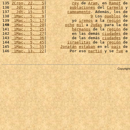
135 
2Cron, 22,   5
|           
rey
 de 
Aram
, en 
Ramot
 de 
136 
  Jdt,  1,   8
|          
poblaciones
 del 
Carmelo
 y 
137 
  Jdt, 15,   5
|         
campamento
. Además, los de 
138 
 1Mac,  5,   9
|                   
9
 Los 
pueblos
 de 
139 
 1Mac,  5,  17
|           yo 
iremos
 a la 
región
 de 
140
 1Mac,  5,  20
|        
ocho
mil
 a 
Judas
 para la de 
141 
 1Mac,  5,  25
|           
hermanos
 de la 
región
 de 
142 
 1Mac,  5,  27
|           en las demás 
ciudades
 de 
143 
 1Mac,  5,  36
|           de las demás 
ciudades
 de 
144 
 1Mac,  5,  45
|         
israelitas
 de la 
región
 de 
145 
 1Mac,  5,  55
|      
Jonatán
estaban
 en el 
país
 de 
146 
 1Mac, 13,  22
|          Por eso 
partió
 y se 
fue
 a 
Copyright