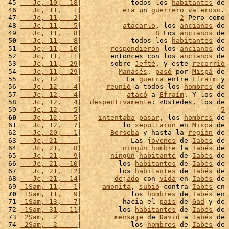
 45 
   Jc, 10,  18
|            todos los 
habitantes
 de 
 46 
   Jc, 11,   1
|          
era
 un 
guerrero
valeroso
. 
 47 
   Jc, 11,   2
|                        
2
 Pero como 
 48 
   Jc, 11,   5
|          
atacarlo
, los 
ancianos
 de 
 49 
   Jc, 11,   8
|                  
8
 Los 
ancianos
 de 
 50
   Jc, 11,   8
|            todos los 
habitantes
 de 
 51 
   Jc, 11,  10
|       
respondieron
 los 
ancianos
 de 
 52 
   Jc, 11,  11
|       entonces con los 
ancianos
 de 
 53 
   Jc, 11,  29
|       sobre 
Jefté
, y este 
recorrió
 54 
   Jc, 11,  29
|         
Manasés
, 
pasó
 por 
Mispá
 de 
 55 
   Jc, 12     
|           La 
guerra
 entre 
Efraím
 y 
 56 
   Jc, 12,   4
|      
reunió
 a todos los 
hombres
 de 
 57 
   Jc, 12,   4
|           
atacó
 a 
Efraím
. Y los de 
 58 
   Jc, 12,   4
|  
despectivamente
: «Ustedes, los de 
 59 
   Jc, 12,   5
|                                  
5
 60
   Jc, 12,   5
|    
intentaba
pasar
, los 
hombres
 de 
 61 
   Jc, 12,   7
|          lo 
sepultaron
 en 
Mispá
 de 
 62 
   Jc, 20,   1
|       
Berseba
 y hasta la 
región
 de 
 63 
   Jc, 21     
|            Las 
jóvenes
 de 
Iabés
 de 
 64 
   Jc, 21,   8
|          
ningún
hombre
 la 
Iabés
 de 
 65 
   Jc, 21,   9
|       
ningún
habitante
 de 
Iabés
 de 
 66 
   Jc, 21,  10
|         los 
habitantes
 de 
Iabés
 de 
 67 
   Jc, 21,  12
|         los 
habitantes
 de 
Iabés
 de 
 68 
   Jc, 21,  14
|        
dejado
 con 
vida
 en 
Iabés
 de 
 69 
 1Sam, 11,   1
|     
amonita
, 
subió
 contra 
Iabés
 en 
 70
 1Sam, 11,   9
|            los 
hombres
 de 
Iabés
 en 
 71 
 1Sam, 13,   7
|          hacia el 
país
 de 
Gad
 y de 
 72 
 1Sam, 31,  11
|         los 
habitantes
 de 
Iabés
 de 
 73 
 2Sam,  2     
|        
mensaje
 de 
David
 a 
Iabés
 de 
 74 
 2Sam,  2     
|            los 
hombres
 de 
Iabés
 de 