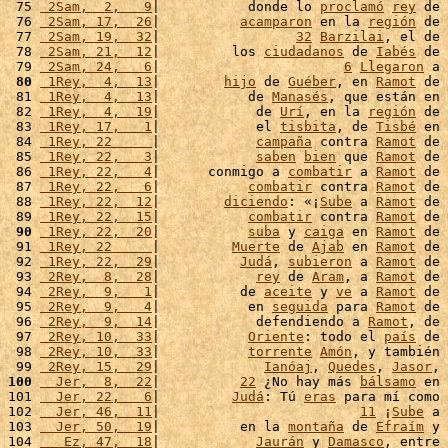
 75 
 2Sam,  2,   9
|           donde lo 
proclamó
rey
 de 
 76 
 2Sam, 17,  26
|          
acamparon
 en la 
región
 de 
 77 
 2Sam, 19,  32
|                 
32
Barzilai
, el de 
 78 
 2Sam, 21,  12
|         los 
ciudadanos
 de 
Iabés
 de 
 79 
 2Sam, 24,   6
|                       
6
Llegaron
 a 
 80
 1Rey,  4,  13
|        
hijo
 de 
Guéber
, en 
Ramot
 de 
 81 
 1Rey,  4,  13
|           de 
Manasés
, que están en 
 82 
 1Rey,  4,  19
|            de 
Urí
, en la 
región
 de 
 83 
 1Rey, 17,   1
|            el 
tisbita
, de 
Tisbé
 en 
 84 
 1Rey, 22     
|            
campaña
 contra 
Ramot
 de 
 85 
 1Rey, 22,   3
|            
saben
bien
 que 
Ramot
 de 
 86 
 1Rey, 22,   4
|      conmigo a 
combatir
 a 
Ramot
 de 
 87 
 1Rey, 22,   6
|           
combatir
 contra 
Ramot
 de 
 88 
 1Rey, 22,  12
|        
diciendo
: «¡
Sube
 a 
Ramot
 de 
 89 
 1Rey, 22,  15
|           
combatir
 contra 
Ramot
 de 
 90
 1Rey, 22,  20
|           
suba
 y 
caiga
 en 
Ramot
 de 
 91 
 1Rey, 22     
|         
Muerte
 de 
Ajab
 en 
Ramot
 de 
 92 
 1Rey, 22,  29
|          
Judá
, 
subieron
 a 
Ramot
 de 
 93 
 2Rey,  8,  28
|            
rey
 de 
Aram
, a 
Ramot
 de 
 94 
 2Rey,  9,   1
|          de 
aceite
 y 
ve
 a 
Ramot
 de 
 95 
 2Rey,  9,   4
|           en 
seguida
 para 
Ramot
 de 
 96 
 2Rey,  9,  14
|            defendiendo a 
Ramot
, de 
 97 
 2Rey, 10,  33
|           
Oriente
: todo el 
país
 de 
 98 
 2Rey, 10,  33
|           
torrente
Amón
, y también 
 99 
 2Rey, 15,  29
|             
Ianóaj
, 
Quedes
, 
Jasor
, 
100
  Jer,  8,  22
|          
22
 ¿No hay más 
bálsamo
 en 
101 
  Jer, 22,   6
|         
Judá
: Tú 
eras
 para mí como 
102 
  Jer, 46,  11
|                         
11
 ¡
Sube
 a 
103 
  Jer, 50,  19
|          en la 
montaña
 de 
Efraím
 y 
104 
   Ez, 47,  18
|            
Jaurán
 y 
Damasco
, entre 