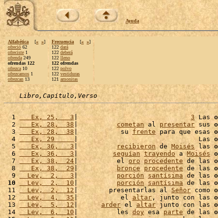
Ayuda
Alfabética
[
«
»
]
Frecuencia
[
«
»
]
ofreció
62
122
dará
ofreciste
1
122
deberá
ofrenda
249
122
lleno
ofrendas 122
122 ofrendas
ofrezca
10
122
polvo
ofrezcamos
1
122
vestiduras
ofrezcan
13
121
amonitas
Libro,Capítulo,Verso
  1 
   Ex, 25,   3
|                             
3
 Las 
o
  2 
   Ex, 28,  38
|          
cometan
 al 
presentar
 sus 
o
  3 
   Ex, 28,  38
|           su 
frente
 para que esas 
o
  4 
   Ex, 29     
|                               Las 
o
  5 
   Ex, 36,   3
|          
recibieron
 de 
Moisés
 las 
o
  6 
   Ex, 36,   3
|         
seguían
trayendo
 a 
Moisés
o
  7 
   Ex, 38,  24
|          el 
oro
procedente
 de las 
o
  8 
   Ex, 38,  29
|          
bronce
procedente
 de las 
o
  9 
  Lev,  2,   3
|          
porción
santísima
 de las 
o
 10
  Lev,  2,  10
|          
porción
santísima
 de las 
o
 11 
  Lev,  2,  12
|        presentarlas al 
Señor
 como 
o
 12 
  Lev,  4,  35
|           el 
altar
, junto con las 
o
 13 
  Lev,  5,  12
|      
arder
 el 
altar
 junto con las 
o
 14 
  Lev,  6,  10
|          les 
doy
 esa 
parte
 de las 
o