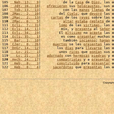
105 
  Neh, 13,   9
|           de la 
Casa
 de 
Dios
, las 
o
106 
  Jdt, 16,  18
|   
ofrecieron
 sus 
holocaustos
, sus 
o
107 
  Tob, 13,  13
|           con las 
manos
llenas
 de 
o
108 
 2Mac,  2,  10
|         del 
Cielo
, que 
devoró
 las 
o
109 
 2Mac,  2,  13
|     
cartas
 de los 
reyes
 sobre las 
o
110
 2Mac,  6,   5
|           
altar
estaba
repleto
 de 
o
111 
 Ecli,  7,  31
|         
lomo
 de las 
víctimas
, las 
o
112 
 Ecli, 14,  11
|          mío, y 
presenta
 al 
Señor
o
113 
 Ecli, 34,  19
|         El 
Altísimo
 no 
acepta
 las 
o
114 
 Ecli, 35,   1
|          es como 
presentar
 muchas 
o
115 
  Bar,  1,  10
|           también 
incienso
; 
hagan
o
116 
 CJer,  0,  26
|      
muertos
 se les 
presentan
 las 
o
117 
 DnGr, 14,  12
|        los 
días
 para 
llevarse
 las 
o
118 
   Lc, 21,   1
|         unos 
ricos
 que 
ponían
 sus 
o
119 
   Lc, 21,   5
|   
adornado
 con 
hermosas
piedras
 y 
o
120
 Hech, 24,  17
|        
compatriotas
 y a 
presentar
o
121 
  Heb,  8,   3
|        
constituido
 para 
presentar
o
122 
  Heb,  8,   4
|      
sacerdotes
 que 
presentan
 las 
o
Copyright