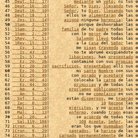
 45 
 Deut, 12,  17
|          
mediante
 un 
voto
, ni tus 
o
 46 
 Deut, 16,  10
|      
Señor
, tu 
Dios
, 
llevando
 tus 
o
 47 
 Deut, 16,  10
|      
Señor
, tu 
Dios
, 
llevando
 tus 
o
 48 
 Deut, 18,   1
|       ellos se 
alimentarán
 de las 
o
 49 
  Jos, 13,  14
|      
asignó
 ninguna 
herencia
: las 
o
 50
 1Sam,  2,  17
|            porque deshonraban las 
o
 51 
 1Sam,  2,  28
|     
familia
 de tu 
padre
 todas las 
o
 52 
 1Sam,  2,  29
|         con lo 
mejor
 de todas las 
o
 53 
 1Rey,  7,  51
|           
Salomón
llevó
 todas las 
o
 54 
 1Rey, 15,  15
|           a la 
Casa
 del 
Señor
 las 
o
 55 
   Is,  1,  13
|           me 
sigan
trayendo
vanas
o
 56 
   Is, 43,  23
|          no te abrumé exigiéndote 
o
 57 
   Is, 57,   6
|        
libaciones
, has 
presentado
o
 58 
   Ez, 20,  26
|         contaminé con sus 
propias
o
 59 
   Ez, 20,  28
| 
sacrificios
, 
presentaban
 allí sus 
o
 60
   Ez, 20,  39
|           mi 
santo
Nombre
 con sus 
o
 61 
   Ez, 20,  40
|         con 
agrado
 y 
aceptaré
 sus 
o
 62 
   Ez, 40,  43
|          colocaba la 
carne
 de las 
o
 63 
   Ez, 44,  30
|          
primicias
 y de todas las 
o
 64 
   Am,  4,   5
|        
proclamen
públicamente
 sus 
o
 65 
   Am,  5,  22
|            no me 
complazco
 en sus 
o
 66 
  Sof,  3,  10
|       están 
dispersos
, me 
traerán
o
 67 
  Zac,  6,  10
|                     
10
Recoge
 las 
o
 68 
  Mal,  1,  10
|        
ejércitos
, y no 
acepto
 las 
o
 69 
  Mal,  1,  13
|        
enfermo
, cuando 
traen
 esas 
o
 70
  Sal, 20,   4
|           se 
acuerde
 de todas tus 
o
 71 
  Sal,119, 108
|            
108
Acepta
, 
Señor
, las 
o
 72 
1Cron,  6,  34
|         eran los que 
quemaban
 las 
o
 73 
1Cron,  9,  29
|        
sagrados
, la 
harina
 de las 
o
 74 
1Cron,  9,  31
|    
cargado
permanentemente
 de las 
o