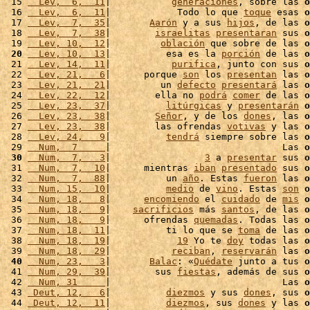
 15 
  Lev,  6,  11
|           
generaciones
, sobre las 
o
 16 
  Lev,  6,  11
|            Todo lo que 
toque
 esas 
o
 17 
  Lev,  7,  35
|       
Aarón
 y a sus 
hijos
, de las 
o
 18 
  Lev,  7,  38
|        
israelitas
presentaran
 sus 
o
 19 
  Lev, 10,  12
|         
oblación
 que sobre de las 
o
 20
  Lev, 10,  13
|          esa es la 
porción
 de las 
o
 21 
  Lev, 14,  11
|           
purifica
, junto con sus 
o
 22 
  Lev, 21,   6
|      porque 
son
 los 
presentan
 las 
o
 23 
  Lev, 21,  21
|         un 
defecto
presentará
 las 
o
 24 
  Lev, 22,  12
|        ella no 
podrá
comer
 de las 
o
 25 
  Lev, 23,  37
|          
litúrgicas
 y 
presentarán
o
 26 
  Lev, 23,  38
|        
Señor
, y de los 
dones
, las 
o
 27 
  Lev, 23,  38
|        las ofrendas 
votivas
 y las 
o
 28 
  Lev, 24,   9
|          
tendrá
 siempre sobre las 
o
 29 
  Num,  7     
|                               Las 
o
 30
  Num,  7,   3
|                 
3
 a 
presentar
 sus 
o
 31 
  Num,  7,  10
|      mientras 
iban
presentado
 sus 
o
 32 
  Num,  7,  88
|          un 
año
. Estas 
fueron
 las 
o
 33 
  Num, 15,  10
|          
medio
 de 
vino
. Estas 
son
o
 34 
  Num, 18,   8
|      
encomiendo
 el 
cuidado
 de 
mis
o
 35 
  Num, 18,   9
|    
sacrificios
 más 
santos
, de las 
o
 36 
  Num, 18,   9
|      ofrendas 
quemadas
. Todas las 
o
 37 
  Num, 18,  11
|          ti lo que se 
toma
 de las 
o
 38 
  Num, 18,  19
|            
19
 Yo te 
doy
 todas las 
o
 39 
  Num, 18,  29
|           
reciban
, 
reservarán
 las 
o
 40
  Num, 23,   3
|       
Balac
: «
Quédate
 junto a tus 
o
 41 
  Num, 29,  39
|        sus 
fiestas
, además de sus 
o
 42 
  Num, 31     
|                               Las 
o
 43 
 Deut, 12,   6
|          
diezmos
 y sus 
dones
, sus 
o
 44 
 Deut, 12,  11
|          
diezmos
, sus 
dones
 y las 
o