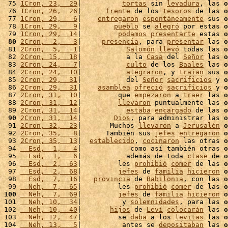
 75 
1Cron, 23,  29
|          
tortas
 sin 
levadura
, las 
o
 76 
1Cron, 26,  26
|      
frente
 de los 
tesoros
 de las 
o
 77 
1Cron, 29,   6
|    
entregaron
espontáneamente
 sus 
o
 78 
1Cron, 29,   9
|        
pueblo
 se 
alegró
 por estas 
o
 79 
1Cron, 29,  14
|         
podamos
presentarte
 estas 
o
 80
2Cron,  2,   3
|     
presencia
, para 
presentar
 las 
o
 81 
2Cron,  5,   1
|           
Salomón
llevó
 todas las 
o
 82 
2Cron, 15,  18
|           a la 
Casa
 del 
Señor
 las 
o
 83 
2Cron, 24,   7
|           
culto
 de los 
Baales
 las 
o
 84 
2Cron, 24,  10
|           
alegraron
, y 
traían
 sus 
o
 85 
2Cron, 29,  31
|           del 
Señor
sacrificios
 y 
o
 86 
2Cron, 29,  31
|    
asamblea
ofreció
sacrificios
 y 
o
 87 
2Cron, 31,  10
|         que 
empezaron
 a 
traer
 las 
o
 88 
2Cron, 31,  12
|         
llevaron
 puntualmente las 
o
 89 
2Cron, 31,  14
|           
estaba
encargado
 de las 
o
 90
2Cron, 31,  14
|        
Dios
, para administrar las 
o
 91 
2Cron, 32,  23
|       Muchos 
llevaron
 a 
Jerusalén
o
 92 
2Cron, 35,   8
|      También sus 
jefes
entregaron
o
 93 
2Cron, 35,  13
|  
establecido
, 
cocinaron
 las otras 
o
 94 
  Esd,  1,   4
|            como así también otras 
o
 95 
  Esd,  1,   6
|           además de toda 
clase
 de 
o
 96 
  Esd,  2,  63
|         les 
prohibió
comer
 de las 
o
 97 
  Esd,  2,  68
|         
jefes
 de 
familia
hicieron
o
 98 
  Esd,  7,  16
|   
provincia
 de 
Babilonia
, con las 
o
 99 
  Neh,  7,  65
|         les 
prohibió
comer
 de las 
o
100
  Neh,  7,  69
|         
jefes
 de 
familia
hicieron
o
101 
  Neh, 10,  34
|          y 
solemnidades
, para las 
o
102 
  Neh, 10,  40
|       
hijos
 de 
Leví
colocarán
 las 
o
103 
  Neh, 12,  47
|         se 
daba
 a los 
levitas
 las 
o
104 
  Neh, 13,   5
|          antes se 
depositaban
 las 
o