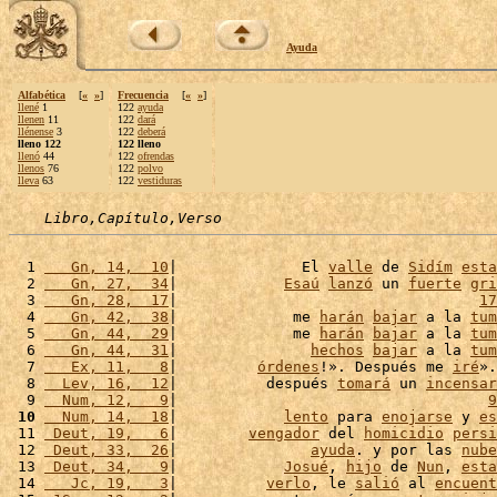
Ayuda
Alfabética
[
«
»
]
Frecuencia
[
«
»
]
llené
1
122
ayuda
llenen
11
122
dará
llénense
3
122
deberá
lleno 122
122 lleno
llenó
44
122
ofrendas
llenos
76
122
polvo
lleva
63
122
vestiduras
Libro,Capítulo,Verso
  1 
   Gn, 14,  10
|              El 
valle
 de 
Sidím
esta
  2 
   Gn, 27,  34
|            
Esaú
lanzó
 un 
fuerte
gri
  3 
   Gn, 28,  17
|                                  
17
  4 
   Gn, 42,  38
|             me 
harán
bajar
 a la 
tum
  5 
   Gn, 44,  29
|             me 
harán
bajar
 a la 
tum
  6 
   Gn, 44,  31
|               
hechos
bajar
 a la 
tum
  7 
   Ex, 11,   8
|         
órdenes
!». Después me 
iré
».
  8 
  Lev, 16,  12
|          después 
tomará
 un 
incensar
  9 
  Num, 12,   9
|                                   
9
 10
  Num, 14,  18
|            
lento
 para 
enojarse
 y 
es
 11 
 Deut, 19,   6
|        
vengador
 del 
homicidio
persi
 12 
 Deut, 33,  26
|               
ayuda
. y por las 
nube
 13 
 Deut, 34,   9
|            
Josué
, 
hijo
 de 
Nun
, 
esta
 14 
   Jc, 19,   3
|          
verlo
, le 
salió
 al 
encuent