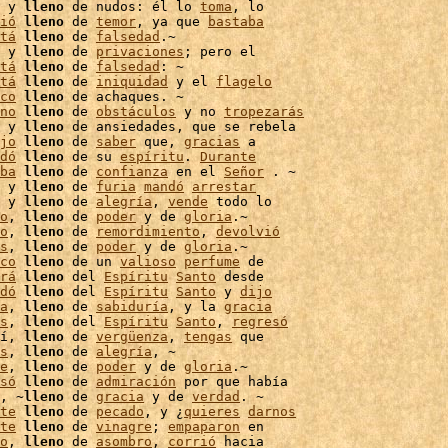
 y 
lleno
 de nudos: él lo 
toma
, lo

ió
lleno
 de 
temor
, ya que 
bastaba
tá
lleno
 de 
falsedad
.~

 y 
lleno
 de 
privaciones
; pero el

tá
lleno
 de 
falsedad
tá
lleno
 de 
iniquidad
 y el 
flagelo
co
lleno
 de achaques. ~

no
lleno
 de 
obstáculos
 y no 
tropezarás
 y 
lleno
 de ansiedades, que se rebela

jo
lleno
 de 
saber
 que, 
gracias
 a

dó
lleno
 de su 
espíritu
. 
Durante
ba
lleno
 de 
confianza
 en el 
Señor
 . ~

 y 
lleno
 de 
furia
mandó
arrestar
 y 
lleno
 de 
alegría
, 
vende
 todo lo

o
, 
lleno
 de 
poder
 y de 
gloria
o
, 
lleno
 de 
remordimiento
, 
devolvió
s
, 
lleno
 de 
poder
 y de 
gloria
.~

co
lleno
 de un 
valioso
perfume
 de

rá
lleno
 del 
Espíritu
Santo
 desde

dó
lleno
 del 
Espíritu
Santo
 y 
dijo
a
, 
lleno
 de 
sabiduría
, y la 
gracia
s
, 
lleno
 del 
Espíritu
Santo
, 
regresó
í, 
lleno
 de 
vergüenza
, 
tengas
 que

s
, 
lleno
 de 
alegría
, ~

e
, 
lleno
 de 
poder
 y de 
gloria
só
lleno
 de 
admiración
 por que había

, ~
lleno
 de 
gracia
 y de 
verdad
. ~

te
lleno
 de 
pecado
, y ¿
quieres
darnos
te
lleno
 de 
vinagre
; 
empaparon
 en

o
, 
lleno
 de 
asombro
, 
corrió
 hacia
