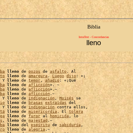
Biblia
IntraText - Concordancias
lleno
ba
lleno
 de 
pozos
 de 
asfalto
. Al

to
lleno
 de 
amargura
. 
Luego
dijo
: «¡

 Y 
lleno
 de 
temor
, 
añadió
: «¡Qué

ba
lleno
 de 
aflicción
». ~

ba
lleno
 de 
aflicción
».~

ba
lleno
 de 
aflicción
.~

 Y 
lleno
 de 
indignación
, 
Moisés
 se

io
lleno
 de 
brasas
extraídas
 del

 Y 
lleno
 de 
indignación
tá
lleno
 de 
misericordia
. El 
tolera
ga
lleno
 de 
furor
 al 
homicida
, lo

s
, 
lleno
 de 
majestad
.~

ba
lleno
 del 
espíritu
 de 
sabiduría
,

ro
lleno
 de 
alegría
.~
