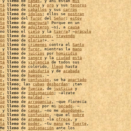
 y 
lleno
 de 
canas
, y ahí están 
mis
tá
lleno
 de 
plata
 y 
oro
 y sus 
tesoros
tá
lleno
 de 
caballos
 y sus 
carros
tá
lleno
 de 
ídolos
; ellos se 
postran
oy
lleno
 del 
furor
 del 
Señor
: 
estoy
to
lleno
 de 
amargura
! Porque en un

tá
lleno
 de 
adúlteros
 –sí, a 
causa
no 
lleno
 el 
cielo
 y la 
tierra
? –
oráculo
po
lleno
 de 
incisiones
, 
trayendo
ón
lleno
 de 
gloria
!». ~

tá
lleno
 de 
crímenes
 contra el 
Santo
 y 
lleno
 de 
furor
, mientras la 
mano
tá
lleno
 de 
juicios
 por 
homicidio
tá
lleno
 de 
sangre
 y la 
ciudad
está
tá
lleno
 de 
violencia
e
, 
lleno
 de colorido, 
llegó
 hasta

n
, 
lleno
 de 
sabiduría
 y de 
acabada
ba
lleno
 de 
huesos
. ~

o
, 
lleno
 de 
confusión
, se ha 
apartado
tá
lleno
; las 
cubas
desbordan
: ¡tan

oy
lleno
 de 
fuerza
, de 
justicia
 y

r
, 
lleno
 de 
indignación
; ~álzate

tá
lleno
 de 
maldad
. ~

ío
lleno
 de 
arrogancia
, ~que florecía

oy
lleno
 de 
pesar
 por mi 
pecado
 y 
lleno
 de 
canas
, ~no me 
abandones
,

da
lleno
 de 
confusión
, ~que el 
pobre
e
, 
lleno
 de 
aromas
: ~la 
ofrece
, y

tá
lleno
 de 
poder
, ~tu 
mano
 es 
fuerte
,

Me 
lleno
 de 
indignación
 ante los
