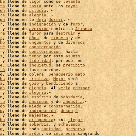
ba
lleno
 de 
vigor
 como se 
levanta
tá
lleno
 de 
savia
 ante los 
rayos
ón
lleno
 de 
astucia
: ~

re
lleno
 de 
alegría
. ~

go
lleno
 no lo 
deja
dormir
r
, 
lleno
 de 
indignación
 y de 
furor
,

 y 
lleno
 de 
aversión
 contra la 
Alianza
rá
lleno
 de 
furor
 para 
destruir
 y

z
, 
lleno
 de 
años
, de 
riqueza
 y de

ho
lleno
 de 
ungüentos
 y de 
diversos
té
lleno
 de 
consternación
.~

 y 
lleno
 de 
consternación
, hasta

s
, 
lleno
 de 
temor
 por este 
asunto
 y 
lleno
 de 
fidelidad
; por eso, no

e
. 
Lleno
 de 
inquietud
, se 
precipitó
tá
lleno
 de fascinación». ~

o. 
Lleno
 de 
cólera
, 
Senaquerib
mató
ba
lleno
 de 
tristeza
. 
Mejor
 será

a
, 
lleno
 de 
gozo
 y 
bendiciendo
 a

os
lleno
 de 
alegría
. Al 
verlo
caminar
 y 
lleno
 de 
alegría
.~

n
, 
lleno
 del 
espíritu
 de 
sabiduría
,

te
lleno
 de 
ansiedad
 y de 
angustia
.~

do
lleno
 de 
miedo
 y 
consternación
,

o
, 
lleno
 de 
indignación
, 
despojó
 y 
lleno
 de 
majestad
.~

ho
lleno
 de 
arrogancia
: «Al 
llegar
re 
lleno
 de 
soberbia
, y 
exhalando
o
, 
lleno
 de toda 
santidad
, 
preserva
a
, 
lleno
 de 
ardor
, se 
incorporó
 sangrando
