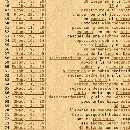
 45 
   Jb,  5,  26
|                
26
Llegarás
 a la 
tum
 46 
   Jb,  8,  16
|                           
16
 Ahí 
es
 47 
 Prov,  7,  10
|               
prostituta
 y el 
coraz
 48 
 Prov, 29,   6
|           
trampa
, pero el 
justo
cor
 49 
  Ecl,  5,  11
|                en 
cambio
, el 
estóma
 50
  Dan,  3,  13
|               Entonces 
Nabucodonoso
 51 
  Dan, 11,  28
|           
país
 con 
grandes
riquezas
 52 
  Dan, 11,  44
|             
espanto
; entonces 
parti
 53 
1Cron, 29,  28
|         después de una 
dichosa
veje
 54 
2Cron, 16,  14
|            
depositaron
 sobre un 
lec
 55 
  Esd,  9,   3
|               de la 
barba
, y me 
sen
 56 
  Esd,  9,   4
|                Yo 
permanecí
sentado
 57 
  Esd, 10,   9
|             
plaza
 de la 
Casa
 de 
Dio
 58 
  Neh,  9,  17
| 
misericordioso
, 
lento
 para 
enojarte
 59 
EstGr,  5,   8
|               
movió
 a la 
mansedumbr
 60
EstGr,  5,  14
|               
señor
, y tu 
rostro
es
 61 
  Tob,  1,  18
|       
blasfemias
 que había proferid
 62 
  Tob,  3,  10
|         
anciano
padre
baje
 a la 
tum
 63 
  Tob, 11,  15
|              
Tobías
entró
 en la 
cas
 64 
  Tob, 11,  16
|            
Nínive
, 
bendiciendo
 a 
Di
 65 
 1Mac, 10,  66
|          
regresó
 a 
Jerusalén
 en 
paz
 66 
 2Mac,  2,   9
|            
hacía
 constar que 
Salomó
 67 
 2Mac,  3,  21
| 
desordenadamente
, y al 
Sumo
Sacerdo
 68 
 2Mac,  3,  30
|               poco antes había 
esta
 69 
 2Mac,  4,  38
|                             
38
Lueg
 70
 2Mac,  8,  15
|          
llevaban
 su 
Nombre
augusto
 71 
 2Mac,  9,   4
|           
Cielo
 porque él había 
dic
 72 
 2Mac,  9,   7
|             por el 
contrario
, siemp
 73 
 2Mac, 14,  36
|               eso 
ahora
, 
Señor
sant
 74 
 2Mac, 14,  45
|              
45
Estando
 aún con 
vid