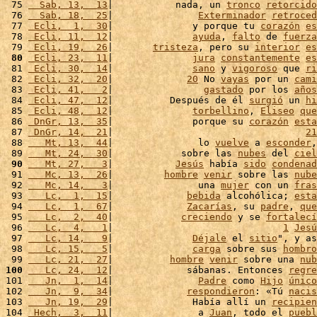
 75 
  Sab, 13,  13
|           nada, un 
tronco
retorcido
 76 
  Sab, 18,  25
|               
Exterminador
retroced
 77 
 Ecli,  1,  30
|              y porque tu 
corazón
es
 78 
 Ecli, 11,  12
|              
ayuda
, 
falto
 de 
fuerza
 79 
 Ecli, 19,  26
|       
tristeza
, pero su 
interior
es
 80
 Ecli, 23,  11
|              
jura
constantemente
es
 81 
 Ecli, 30,  14
|              
sano
 y 
vigoroso
 que 
ri
 82 
 Ecli, 32,  20
|             
20
 No 
vayas
 por un 
cami
 83 
 Ecli, 41,   2
|                
gastado
 por los 
años
 84 
 Ecli, 47,  12
|          Después de él 
surgió
 un 
hi
 85 
 Ecli, 48,  12
|              
torbellino
, 
Eliseo
que
 86 
 DnGr, 13,  35
|              porque su 
corazón
esta
 87 
 DnGr, 14,  21
|                                  
21
 88 
   Mt, 13,  44
|               lo 
vuelve
 a 
esconder
,
 89 
   Mt, 24,  30
|            sobre las 
nubes
 del 
ciel
 90
   Mt, 27,   3
|           
Jesús
 había 
sido
condenad
 91 
   Mc, 13,  26
|         
hombre
venir
 sobre las 
nube
 92 
   Mc, 14,   3
|               una 
mujer
 con un 
fras
 93 
   Lc,  1,  15
|             
bebida
 alcohólica; 
esta
 94 
   Lc,  1,  67
|             
Zacarías
, su 
padre
, 
que
 95 
   Lc,  2,  40
|            
creciendo
 y se 
fortalecí
 96 
   Lc,  4,   1
|                              
1
Jesú
 97 
   Lc, 14,   9
|              
Déjale
 el 
sitio
", y as
 98 
   Lc, 15,   5
|              
carga
 sobre sus 
hombro
 99 
   Lc, 21,  27
|          
hombre
venir
 sobre una 
nub
100
   Lc, 24,  12
|             sábanas. Entonces 
regre
101 
   Jn,  1,  14
|               
Padre
 como 
Hijo
único
102 
   Jn,  9,  34
|             
respondieron
: «Tú 
nacis
103 
   Jn, 19,  29
|              Había allí un 
recipien
104 
 Hech,  3,  11
|               a 
Juan
, todo el 
puebl