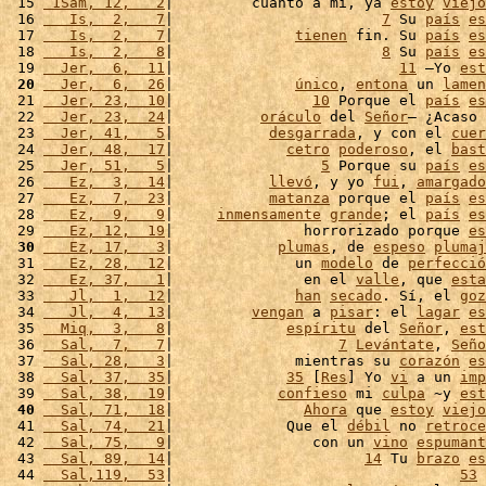
 15 
 1Sam, 12,   2
|         cuanto a mí, ya 
estoy
viejo
 16 
   Is,  2,   7
|                        
7
 Su 
país
es
 17 
   Is,  2,   7
|              
tienen
 fin. Su 
país
es
 18 
   Is,  2,   8
|                        
8
 Su 
país
es
 19 
  Jer,  6,  11
|                          
11
 –Yo 
est
 20
  Jer,  6,  26
|              
único
, 
entona
 un 
lamen
 21 
  Jer, 23,  10
|                
10
 Porque el 
país
es
 22 
  Jer, 23,  24
|          
oráculo
 del 
Señor
– ¿Acaso 
 23 
  Jer, 41,   5
|           
desgarrada
, y con el 
cuer
 24 
  Jer, 48,  17
|             
cetro
poderoso
, el 
bast
 25 
  Jer, 51,   5
|                 
5
 Porque su 
país
es
 26 
   Ez,  3,  14
|           
llevó
, y yo 
fui
, 
amargado
 27 
   Ez,  7,  23
|           
matanza
 porque el 
país
es
 28 
   Ez,  9,   9
|     
inmensamente
grande
; el 
país
es
 29 
   Ez, 12,  19
|               horrorizado porque 
es
 30
   Ez, 17,   3
|            
plumas
, de 
espeso
plumaj
 31 
   Ez, 28,  12
|              un 
modelo
 de 
perfecció
 32 
   Ez, 37,   1
|               en el 
valle
, que 
esta
 33 
   Jl,  1,  12
|              
han
secado
. Sí, el 
goz
 34 
   Jl,  4,  13
|         
vengan
 a 
pisar
: el 
lagar
es
 35 
  Miq,  3,   8
|             
espíritu
 del 
Señor
, 
est
 36 
  Sal,  7,   7
|                   
7
Levántate
, 
Seño
 37 
  Sal, 28,   3
|              mientras su 
corazón
es
 38 
  Sal, 37,  35
|             
35
 [
Res
] Yo 
vi
 a un 
imp
 39 
  Sal, 38,  19
|            
confieso
 mi 
culpa
 ~y 
est
 40
  Sal, 71,  18
|               
Ahora
 que 
estoy
viejo
 41 
  Sal, 74,  21
|             Que el 
débil
 no 
retroce
 42 
  Sal, 75,   9
|                con un 
vino
espumant
 43 
  Sal, 89,  14
|                      
14
 Tu 
brazo
es
 44 
  Sal,119,  53
|                                 
53
 