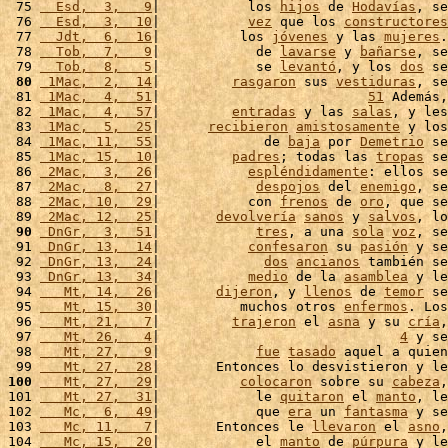
 75 
  Esd,  3,   9
|           los 
hijos
 de 
Hodavías
, se
 76 
  Esd,  3,  10
|           
vez
 que los 
constructores
 77 
  Jdt,  6,  16
|          los 
jóvenes
 y las 
mujeres
.
 78 
  Tob,  7,   9
|            de 
lavarse
 y 
bañarse
, se
 79 
  Tob,  8,   5
|            se 
levantó
, y los 
dos
 se
 80
 1Mac,  2,  14
|         
rasgaron
 sus 
vestiduras
, se
 81 
 1Mac,  4,  51
|                          
51
 Además,
 82 
 1Mac,  4,  57
|         
entradas
 y las 
salas
, y les
 83 
 1Mac,  5,  25
|      
recibieron
amistosamente
 y los
 84 
 1Mac, 11,  55
|             de 
baja
 por 
Demetrio
 se
 85 
 1Mac, 15,  10
|         
padres
; todas las 
tropas
 se
 86 
 2Mac,  3,  26
|           
espléndidamente
: ellos se
 87 
 2Mac,  8,  27
|            
despojos
 del 
enemigo
, se
 88 
 2Mac, 10,  29
|           con 
frenos
 de 
oro
, que se
 89 
 2Mac, 12,  25
|       
devolvería
sanos
 y 
salvos
, lo
 90
 DnGr,  3,  51
|            
tres
, a una 
sola
voz
, se
 91 
 DnGr, 13,  14
|           
confesaron
 su 
pasión
 y se
 92 
 DnGr, 13,  24
|             
dos
ancianos
 también se
 93 
 DnGr, 13,  34
|           
medio
 de la 
asamblea
 y le
 94 
   Mt, 14,  26
|       
dijeron
, y 
llenos
 de 
temor
 se
 95 
   Mt, 15,  30
|          muchos otros 
enfermos
. Los
 96 
   Mt, 21,   7
|         
trajeron
 el 
asna
 y su 
cría
,
 97 
   Mt, 26,   4
|                              
4
 y se
 98 
   Mt, 27,   9
|            
fue
tasado
 aquel a quien
 99 
   Mt, 27,  28
|       Entonces lo desvistieron y le
100
   Mt, 27,  29
|          
colocaron
 sobre su 
cabeza
,
101 
   Mt, 27,  31
|            le 
quitaron
 el 
manto
, le
102 
   Mc,  6,  49
|            que 
era
 un 
fantasma
 y se
103 
   Mc, 11,   7
|       Entonces le 
llevaron
 el 
asno
,
104 
   Mc, 15,  20
|            el 
manto
 de 
púrpura
 y le