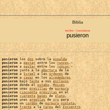
Biblia
IntraText - Concordancias
pusieron
 
pusieron
 los 
dos
 sobre la 
espalda
 
pusieron
 a 
pastar
 entre los 
juncos
.~

 
pusieron
 a 
pastar
 entre los 
juncos
.~

 
pusieron
 junto a la 
abertura
 de la

pusieron
 a 
Israel
 a las 
órdenes
 de

 
pusieron
 a 
cavar
 en los 
alrededores
 
pusieron
 bajo 
techo
 a sus 
esclavos
 
pusieron
 donde él 
estaba
. 
Moisés
pusieron
 unas 
presillas
 de 
púrpura
pusieron
cincuenta
presillas
 en el

 
pusieron
cuarenta
bases
 de 
plata
,

 
pusieron
 unas 
argollas
 de 
oro
 para

 
pusieron
 un 
cordón
 de 
púrpura
violeta
,

 
pusieron
frente
 a la 
Carpa
 del 
Encuentro