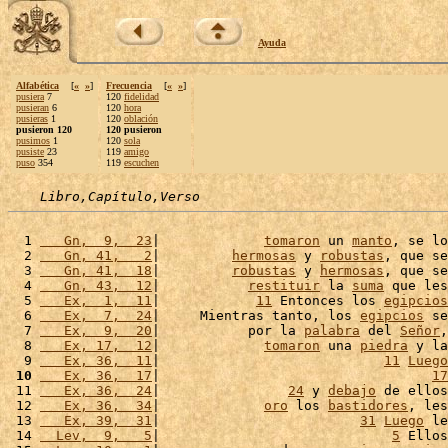
Ayuda
Alfabética
[
«
»
]
Frecuencia
[
«
»
]
pusiera
7
120
fidelidad
pusieran
6
120
hora
pusieras
1
120
oblación
pusieron 120
120 pusieron
pusimos
1
120
sola
pusiste
23
119
amigo
puso
354
119
escuchen
Libro,Capítulo,Verso
  1 
   Gn,  9,  23
|             
tomaron
 un 
manto
, se lo
  2 
   Gn, 41,   2
|         
hermosas
 y 
robustas
, que se
  3 
   Gn, 41,  18
|         
robustas
 y 
hermosas
, que se
  4 
   Gn, 43,  12
|           
restituir
 la 
suma
 que les
  5 
   Ex,  1,  11
|            
11
 Entonces los 
egipcios
  6 
   Ex,  7,  24
|     Mientras tanto, los 
egipcios
 se
  7 
   Ex,  9,  20
|           por la 
palabra
 del 
Señor
,
  8 
   Ex, 17,  12
|             
tomaron
 una 
piedra
 y la
  9 
   Ex, 36,  11
|                            
11
Luego
 10
   Ex, 36,  17
|                                  
17
 11 
   Ex, 36,  24
|                
24
 y 
debajo
 de ellos
 12 
   Ex, 36,  34
|             
oro
 los 
bastidores
, les
 13 
   Ex, 39,  31
|                         
31
Luego
 le
 14 
  Lev,  9,   5
|                             
5
 Ellos