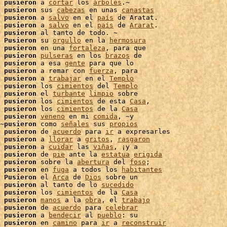
 
pusieron
 a 
cortar
 los 
árboles
.~

 
pusieron
 sus 
cabezas
 en unas 
canastas
 
pusieron
 a 
salvo
 en el 
país
 de Aratat.

 
pusieron
 a 
salvo
 en el 
país
 de 
Ararat
.

 
pusieron
Pusieron
 su 
orgullo
 en la 
hermosura
 
pusieron
 en una 
fortaleza
, para que

 
pusieron
pulseras
 en los 
brazos
 de

 
pusieron
 a esa 
gente
 para que lo

 
pusieron
 a remar con 
fuerza
, para

 
pusieron
 a 
trabajar
 en el 
Templo
 
pusieron
 los 
cimientos
 del 
Templo
 
pusieron
 el 
turbante
limpio
 sobre

pusieron
 los 
cimientos
 de esta 
Casa
,

 
pusieron
 los 
cimientos
 de la 
Casa
pusieron
veneno
 en mi 
comida
, ~y

~
pusieron
 como 
señales
 sus 
propios
 
pusieron
 de 
acuerdo
 para 
ir
 a expresarles

 
pusieron
 a 
llorar
 a 
gritos
, 
rasgaron
 
pusieron
 a 
cuidar
 las 
viñas
, ¡y a

 
pusieron
 de 
pie
 ante la 
estatua
erigida
 
pusieron
 sobre la 
abertura
 del 
foso
;

 
pusieron
 en 
fuga
 a todos los 
habitantes
Pusieron
 el 
Arca
 de 
Dios
 sobre un

 
pusieron
 al tanto de lo 
sucedido
 
pusieron
 los 
cimientos
 de la 
Casa
pusieron
manos
 a la 
obra
, el 
trabajo
 
pusieron
 de 
acuerdo
 para 
celebrar
 
pusieron
 a 
bendecir
 al 
pueblo
: su

 
pusieron
 en 
camino
 para 
ir
 a 
reconstruir