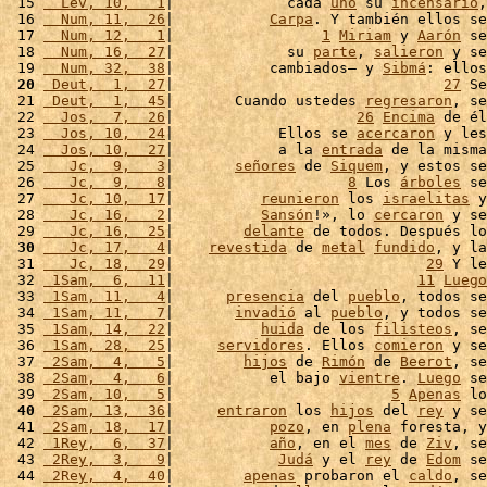
 15 
  Lev, 10,   1
|             cada 
uno
 su 
incensario
,
 16 
  Num, 11,  26
|           
Carpa
. Y también ellos se
 17 
  Num, 12,   1
|                 
1
Miriam
 y 
Aarón
 se
 18 
  Num, 16,  27
|             su 
parte
, 
salieron
 y se
 19 
  Num, 32,  38
|           cambiados– y 
Sibmá
: ellos
 20
 Deut,  1,  27
|                               
27
 Se
 21 
 Deut,  1,  45
|       Cuando ustedes 
regresaron
, se
 22 
  Jos,  7,  26
|                     
26
Encima
 de él
 23 
  Jos, 10,  24
|            Ellos se 
acercaron
 y les
 24 
  Jos, 10,  27
|            a la 
entrada
 de la misma
 25 
   Jc,  9,   3
|       
señores
 de 
Siquem
, y estos se
 26 
   Jc,  9,   8
|                    
8
 Los 
árboles
 se
 27 
   Jc, 10,  17
|          
reunieron
 los 
israelitas
 y
 28 
   Jc, 16,   2
|          
Sansón
!», lo 
cercaron
 y se
 29 
   Jc, 16,  25
|        
delante
 de todos. Después lo
 30
   Jc, 17,   4
|    
revestida
 de 
metal
fundido
, y la
 31 
   Jc, 18,  29
|                             
29
 Y le
 32 
 1Sam,  6,  11
|                            
11
Luego
 33 
 1Sam, 11,   4
|      
presencia
 del 
pueblo
, todos se
 34 
 1Sam, 11,   7
|       
invadió
 al 
pueblo
, y todos se
 35 
 1Sam, 14,  22
|          
huida
 de los 
filisteos
, se
 36 
 1Sam, 28,  25
|     
servidores
. Ellos 
comieron
 y se
 37 
 2Sam,  4,   5
|        
hijos
 de 
Rimón
 de 
Beerot
, se
 38 
 2Sam,  4,   6
|           el bajo 
vientre
. 
Luego
 se
 39 
 2Sam, 10,   5
|                         
5
Apenas
 lo
 40
 2Sam, 13,  36
|     
entraron
 los 
hijos
 del 
rey
 y se
 41 
 2Sam, 18,  17
|           
pozo
, en 
plena
 foresta, y
 42 
 1Rey,  6,  37
|           
año
, en el 
mes
 de 
Ziv
, se
 43 
 2Rey,  3,   9
|            
Judá
 y el 
rey
 de 
Edom
 se
 44 
 2Rey,  4,  40
|        
apenas
 probaron el 
caldo
, se