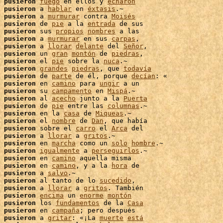
 
pusieron
fuego
 en ellos y 
echaron
 
pusieron
 a 
hablar
 en 
éxtasis
.~

 
pusieron
 a 
murmurar
 contra 
Moisés
 
pusieron
 de 
pie
 a la 
entrada
 de sus

 
pusieron
 sus 
propios
nombres
 
pusieron
 a 
murmurar
 en sus 
carpas
,

 
pusieron
 a 
llorar
delante
 del 
Señor
,

 
pusieron
 un 
gran
montón
 de 
piedras
,

 
pusieron
 el 
pie
 sobre la 
nuca
.~

 
pusieron
grandes
piedras
, que 
todavía
 
pusieron
 de 
parte
 de él, porque 
decían
: «

 
pusieron
 en 
camino
 para 
ungir
 a un

 
pusieron
 su 
campamento
 en 
Mispá
.~

 
pusieron
 al 
acecho
 junto a la 
Puerta
 
pusieron
 de 
pie
 entre las 
columnas
 
pusieron
 en la 
casa
 de 
Miqueas
.~

 
pusieron
 el 
nombre
 de 
Dan
, que había

pusieron
 sobre el 
carro
 el 
Arca
 del

 
pusieron
 a 
llorar
 a 
gritos
.~

 
pusieron
 en 
marcha
 como un 
solo
hombre
.~

 
pusieron
igualmente
 a 
perseguirlos
.~

 
pusieron
 en 
camino
 aquella misma

 
pusieron
 en 
camino
, y a la 
hora
 de

 
pusieron
 a 
salvo
.~

 
pusieron
 al tanto de lo 
sucedido
 
pusieron
 a 
llorar
 a 
gritos
. También

 
pusieron
encima
 un 
enorme
montón
 
pusieron
 los 
fundamentos
 de la 
Casa
 
pusieron
 en 
campaña
; pero después

 
pusieron
 a 
gritar
: «¡La 
muerte
está