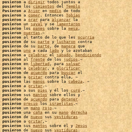
 
pusieron
 a 
dirigir
 todos juntos a

pusieron
 los 
cimientos
 del 
Templo
 
Pusieron
 a 
Ajior
 en 
medio
 de todo

 
pusieron
 a 
comer
. Entonces 
Tobías
 
pusieron
 a 
orar
 para 
alcanzar
 
pusieron
 un 
sayal
 y se 
lamentaron
 
pusieron
 los 
panes
 sobre la 
mesa
,

 
pusieron
puertas
.~

 
pusieron
 al tanto de lo que les 
ocurría
 
pusieron
 de su 
parte
 y 
lucharon
 contra

 
pusieron
 de su 
parte
, de 
manera
 que

 
pusieron
uno
 a cada 
lado
 y lo azotaban

 
pusieron
 a 
celebrar
 el 
sábado
, 
bendiciendo
 
pusieron
 al 
frente
 de los 
judíos
.~

 
pusieron
 en 
libertad
, para 
salvar
 
pusieron
 a 
celebrar
, a 
glorificar
 
pusieron
 de 
acuerdo
 para 
buscar
 el

 
pusieron
 a 
gritar
 contra ella, ~

 
pusieron
 las 
manos
 sobre la 
cabeza
. ~

 
pusieron
 a 
gritar
.~

 
pusieron
 a sus 
pies
 y él los 
curó
.~

 
pusieron
 sus 
mantos
 sobre ellos y

 
pusieron
 de 
acuerdo
 para 
detener
 
pusieron
precio
 los 
israelitas
.~

 
pusieron
 un 
mano
rojo
 
pusieron
 una 
caña
 en su 
mano
derecha
 
pusieron
 de 
nuevo
 sus 
vestiduras
 
pusieron
 a 
gritar
,~

 
pusieron
 sus 
mantos
 sobre él y 
Jesús
 
pusieron
 de 
nuevo
 sus 
vestiduras
.
