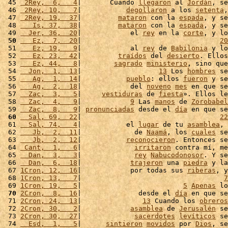
 45 
 2Rey,  6,   4
|       Cuando 
llegaron
 al 
Jordán
, se
 46 
 2Rey, 10,   7
|           
degollaron
 a los 
setenta
,
 47 
 2Rey, 19,  37
|         
mataron
 con la 
espada
, y se
 48 
   Is, 37,  38
|         
mataron
 con la 
espada
, y se
 49 
  Jer, 36,  20
|            el 
rey
 en la 
corte
, y lo
 50
   Ez,  7,  20
|                                  
20
 51 
   Ez, 19,   9
|            al 
rey
 de 
Babilonia
 y lo
 52 
   Ez, 23,  42
|         
traídos
 del 
desierto
. Ellos
 53 
   Ez, 44,   8
|        
sagrado
ministerio
, sino que
 54 
  Jon,  1,  13
|                   
13
 Los 
hombres
 se
 55 
   Ag,  1,  14
|           
pueblo
: ellos 
fueron
 y se
 56 
   Ag,  2,  18
|            del 
noveno
mes
 en que se
 57 
  Zac,  3,   5
|     
vestiduras
 de 
fiesta
». Ellos le
 58 
  Zac,  4,   9
|            
9
 Las 
manos
 de 
Zorobabel
 59 
  Zac,  8,   9
| 
pronunciadas
 desde el 
día
 en que se
 60
  Sal, 69,  22
|                                  
22
 61 
  Sal, 74,   4
|           el 
lugar
 de tu 
asamblea
, 
 62 
   Jb,  2,  11
|             de 
Naamá
, los 
cuales
 se
 63 
   Jb,  2,  12
|           
reconocieron
. Entonces se
 64 
 Cant,  1,   6
|             
irritaron
 contra mí, me
 65 
  Dan,  3,   3
|             
rey
Nabucodonosor
. Y se
 66 
  Dan,  6,  18
|            
trajeron
 una 
piedra
 y la
 67 
1Cron, 12,  16
|            por todas sus 
riberas
, y
 68 
1Cron, 13,   7
|                                   
7
 69 
1Cron, 19,   5
|                         
5
Apenas
 lo
 70
2Cron,  8,  16
|              desde el 
día
 en que se
 71 
2Cron, 24,  13
|               
13
 Cuando los 
obreros
 72 
2Cron, 30,   2
|            
asamblea
 de 
Jerusalén
 se
 73 
2Cron, 30,  27
|             
sacerdotes
levíticos
 se
 74 
  Esd,  1,   5
|      
sintieron
movidos
 por 
Dios
, se