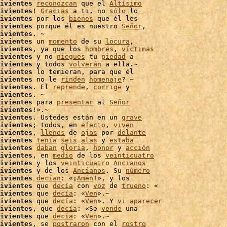
ivientes
reconozcan
 que el 
Altísimo
ivientes
! 
Gracias
 a ti, no 
sólo
 lo

ivientes
 por los 
bienes
 que él les

ivientes
 porque él es nuestro 
Señor
,

ivientes
ivientes
 un 
momento
 de su 
locura
,

ivientes
, ya que los 
hombres
, 
víctimas
ivientes
 y no 
niegues
 tu 
piedad
 a

ivientes
 y todos 
volverán
 a ella.~

ivientes
 lo temieran, para que él

ivientes
 no le 
rinden
homenaje
? ~

ivientes
. El 
reprende
, 
corrige
 y

ivientes
. ~

ivientes
 para 
presentar
 al 
Señor
ivientes
ivientes
. Ustedes están en un 
grave
ivientes
; todos, en 
efecto
, 
viven
ivientes
, 
llenos
 de 
ojos
 por 
delante
ivientes
tenía
seis
alas
 y 
estaba
ivientes
daban
gloria
, 
honor
 y 
acción
ivientes
, en 
medio
 de los 
veinticuatro
ivientes
 y los 
veinticuatro
Ancianos
ivientes
 y de los 
Ancianos
. Su 
número
ivientes
decían
: «¡
Amén
!», y los

ivientes
 que 
decía
 con 
voz
 de 
trueno
ivientes
 que 
decía
: «
Ven
».~

ivientes
 que 
decía
: «
Ven
». Y 
vi
aparecer
ivientes
, que 
decía
: «Se 
vende
 una

ivientes
 que 
decía
: «
Ven
».~

ivientes
, se 
postraron
 con el 
rostro