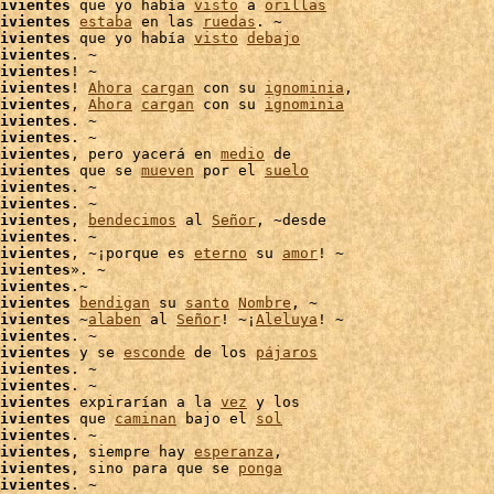
ivientes
 que yo había 
visto
 a 
orillas
ivientes
estaba
 en las 
ruedas
. ~

ivientes
 que yo había 
visto
debajo
ivientes
. ~

ivientes
ivientes
! 
Ahora
cargan
 con su 
ignominia
,

ivientes
, 
Ahora
cargan
 con su 
ignominia
ivientes
. ~

ivientes
. ~

ivientes
, pero yacerá en 
medio
 de

ivientes
 que se 
mueven
 por el 
suelo
ivientes
. ~

ivientes
. ~

ivientes
, 
bendecimos
 al 
Señor
, ~desde

ivientes
ivientes
, ~¡porque es 
eterno
 su 
amor
! ~

ivientes
». ~

ivientes
.~

ivientes
bendigan
 su 
santo
Nombre
, ~

ivientes
 ~
alaben
 al 
Señor
! ~¡
Aleluya
! ~

ivientes
. ~

ivientes
 y se 
esconde
 de los 
pájaros
ivientes
. ~

ivientes
. ~

ivientes
 expirarían a la 
vez
ivientes
 que 
caminan
 bajo el 
sol
ivientes
. ~

ivientes
, siempre hay 
esperanza
,

ivientes
, sino para que se 
ponga
ivientes
. ~
