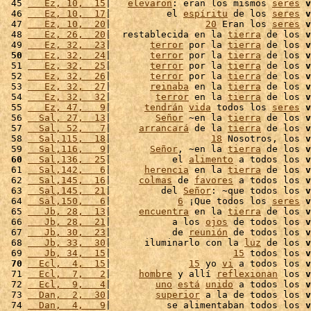
 45 
   Ez, 10,  15
|   
elevaron
: eran los mismos 
seres
v
 46 
   Ez, 10,  17
|          el 
espíritu
 de los 
seres
v
 47 
   Ez, 10,  20
|                 
20
 Eran los 
seres
v
 48 
   Ez, 26,  20
|  restablecida en la 
tierra
 de los 
v
 49 
   Ez, 32,  23
|       
terror
 por la 
tierra
 de los 
v
 50
   Ez, 32,  24
|       
terror
 por la 
tierra
 de los 
v
 51 
   Ez, 32,  25
|       
terror
 por la 
tierra
 de los 
v
 52 
   Ez, 32,  26
|       
terror
 por la 
tierra
 de los 
v
 53 
   Ez, 32,  27
|       
reinaba
 en la 
tierra
 de los 
v
 54 
   Ez, 32,  32
|        
terror
 en la 
tierra
 de los 
v
 55 
   Ez, 47,   9
|      
tendrán
vida
 todos los 
seres
v
 56 
  Sal, 27,  13
|        
Señor
 ~en la 
tierra
 de los 
v
 57 
  Sal, 52,   7
|     
arrancará
 de la 
tierra
 de los 
v
 58 
  Sal,115,  18
|                  
18
 Nosotros, los 
v
 59 
  Sal,116,   9
|       
Señor
, ~en la 
tierra
 de los 
v
 60
  Sal,136,  25
|           el 
alimento
 a todos los 
v
 61 
  Sal,142,   6
|      
herencia
 en la 
tierra
 de los 
v
 62 
  Sal,145,  16
|     
colmas
 de 
favores
 a todos los 
v
 63 
  Sal,145,  21
|         del 
Señor
: ~que todos los 
v
 64 
  Sal,150,   6
|            
6
 ¡Que todos los 
seres
v
 65 
   Jb, 28,  13
|     
encuentra
 en la 
tierra
 de los 
v
 66 
   Jb, 28,  21
|           a los 
ojos
 de todos los 
v
 67 
   Jb, 30,  23
|           de 
reunión
 de todos los 
v
 68 
   Jb, 33,  30
|      iluminarlo con la 
luz
 de los 
v
 69 
   Jb, 34,  15
|                      
15
 todos los 
v
 70
  Ecl,  4,  15
|              
15
 yo 
vi
 a todos los 
v
 71 
  Ecl,  7,   2
|     
hombre
 y allí 
reflexionan
 los 
v
 72 
  Ecl,  9,   4
|        
uno
está
unido
 a todos los 
v
 73 
  Dan,  2,  30
|        
superior
 a la de todos los 
v
 74 
  Dan,  4,   9
|          se alimentaban todos los 
v