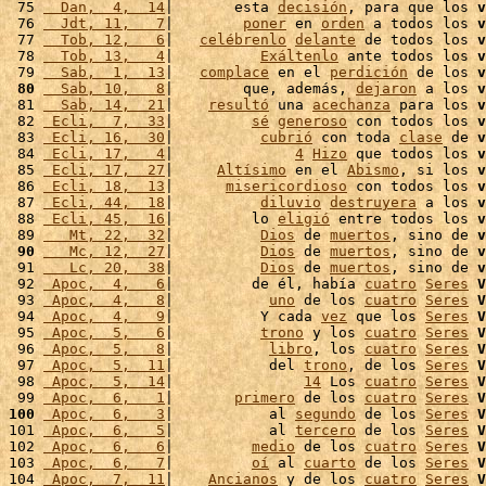
 75 
  Dan,  4,  14
|       esta 
decisión
, para que los 
v
 76 
  Jdt, 11,   7
|        
poner
 en 
orden
 a todos los 
v
 77 
  Tob, 12,   6
|   
celébrenlo
delante
 de todos los 
v
 78 
  Tob, 13,   4
|          
Exáltenlo
 ante todos los 
v
 79 
  Sab,  1,  13
|   
complace
 en el 
perdición
 de los 
v
 80
  Sab, 10,   8
|        que, además, 
dejaron
 a los 
v
 81 
  Sab, 14,  21
|    
resultó
 una 
acechanza
 para los 
v
 82 
 Ecli,  7,  33
|         
sé
generoso
 con todos los 
v
 83 
 Ecli, 16,  30
|          
cubrió
 con toda 
clase
 de 
v
 84 
 Ecli, 17,   4
|              
4
Hizo
 que todos los 
v
 85 
 Ecli, 17,  27
|     
Altísimo
 en el 
Abismo
, si los 
v
 86 
 Ecli, 18,  13
|      
misericordioso
 con todos los 
v
 87 
 Ecli, 44,  18
|          
diluvio
destruyera
 a los 
v
 88 
 Ecli, 45,  16
|         lo 
eligió
 entre todos los 
v
 89 
   Mt, 22,  32
|          
Dios
 de 
muertos
, sino de 
v
 90
   Mc, 12,  27
|          
Dios
 de 
muertos
, sino de 
v
 91 
   Lc, 20,  38
|          
Dios
 de 
muertos
, sino de 
v
 92 
 Apoc,  4,   6
|         de él, había 
cuatro
Seres
V
 93 
 Apoc,  4,   8
|           
uno
 de los 
cuatro
Seres
V
 94 
 Apoc,  4,   9
|          Y cada 
vez
 que los 
Seres
V
 95 
 Apoc,  5,   6
|          
trono
 y los 
cuatro
Seres
V
 96 
 Apoc,  5,   8
|           
libro
, los 
cuatro
Seres
V
 97 
 Apoc,  5,  11
|           del 
trono
, de los 
Seres
V
 98 
 Apoc,  5,  14
|               
14
 Los 
cuatro
Seres
V
 99 
 Apoc,  6,   1
|       
primero
 de los 
cuatro
Seres
V
100
 Apoc,  6,   3
|           al 
segundo
 de los 
Seres
V
101 
 Apoc,  6,   5
|           al 
tercero
 de los 
Seres
V
102 
 Apoc,  6,   6
|         
medio
 de los 
cuatro
Seres
V
103 
 Apoc,  6,   7
|         
oí
 al 
cuarto
 de los 
Seres
V
104 
 Apoc,  7,  11
|    
Ancianos
 y de los 
cuatro
Seres
V