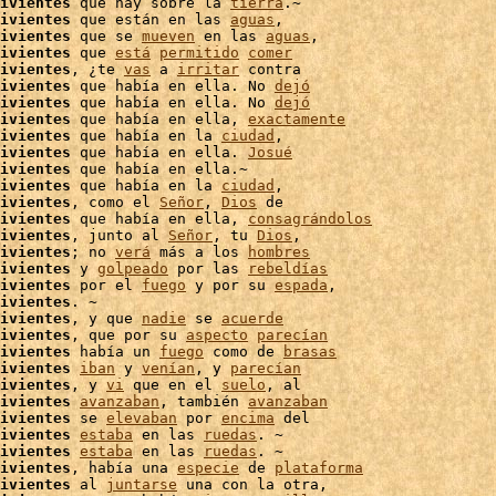
ivientes
 que hay sobre la 
tierra
.~

ivientes
 que están en las 
aguas
,

ivientes
 que se 
mueven
 en las 
aguas
,

ivientes
 que 
está
permitido
comer
ivientes
, ¿te 
vas
 a 
irritar
ivientes
 que había en ella. No 
dejó
ivientes
 que había en ella. No 
dejó
ivientes
 que había en ella, 
exactamente
ivientes
 que había en la 
ciudad
,

ivientes
 que había en ella. 
Josué
ivientes
 que había en ella.~

ivientes
 que había en la 
ciudad
,

ivientes
, como el 
Señor
, 
Dios
 de

ivientes
 que había en ella, 
consagrándolos
ivientes
, junto al 
Señor
, tu 
Dios
ivientes
; no 
verá
 más a los 
hombres
ivientes
 y 
golpeado
 por las 
rebeldías
ivientes
 por el 
fuego
 y por su 
espada
,

ivientes
. ~

ivientes
, y que 
nadie
 se 
acuerde
ivientes
, que por su 
aspecto
parecían
ivientes
 había un 
fuego
 como de 
brasas
ivientes
iban
 y 
venían
, y 
parecían
ivientes
, y 
vi
 que en el 
suelo
, al

ivientes
avanzaban
, también 
avanzaban
ivientes
 se 
elevaban
 por 
encima
 del

ivientes
estaba
 en las 
ruedas
. ~

ivientes
estaba
 en las 
ruedas
. ~

ivientes
, había una 
especie
 de 
plataforma
ivientes
 al 
juntarse
 una con la otra,
