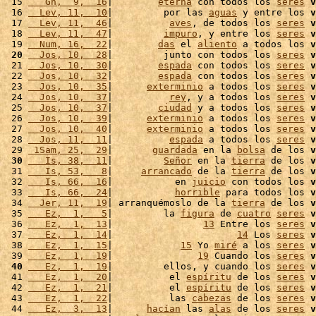
 15 
   Gn,  9,  16
|        
eterna
 con todos los 
seres
v
 16 
  Lev, 11,  10
|         por las 
aguas
 y entre los 
v
 17 
  Lev, 11,  46
|          
aves
, de todos los 
seres
v
 18 
  Lev, 11,  47
|         
impuro
, y entre los 
seres
v
 19 
  Num, 16,  22
|        
das
 el 
aliento
 a todos los 
v
 20
  Jos, 10,  28
|         junto con todos los 
seres
v
 21 
  Jos, 10,  30
|        
espada
 con todos los 
seres
v
 22 
  Jos, 10,  32
|        
espada
 con todos los 
seres
v
 23 
  Jos, 10,  35
|      
exterminio
 a todos los 
seres
v
 24 
  Jos, 10,  37
|          
rey
, y a todos los 
seres
v
 25 
  Jos, 10,  37
|        
ciudad
 y a todos los 
seres
v
 26 
  Jos, 10,  39
|      
exterminio
 a todos los 
seres
v
 27 
  Jos, 10,  40
|      
exterminio
 a todos los 
seres
v
 28 
  Jos, 11,  11
|          
espada
 a todos los 
seres
v
 29 
 1Sam, 25,  29
|       
guardada
 en la 
bolsa
 de los 
v
 30
   Is, 38,  11
|         
Señor
 en la 
tierra
 de los 
v
 31 
   Is, 53,   8
|     
arrancado
 de la 
tierra
 de los 
v
 32 
   Is, 66,  16
|           en 
juicio
 con todos los 
v
 33 
   Is, 66,  24
|           
horrible
 para todos los 
v
 34 
  Jer, 11,  19
| arranquémoslo de la 
tierra
 de los 
v
 35 
   Ez,  1,   5
|         la 
figura
 de 
cuatro
seres
v
 36 
   Ez,  1,  13
|                
13
 Entre los 
seres
v
 37 
   Ez,  1,  14
|                      
14
 Los 
seres
v
 38 
   Ez,  1,  15
|            
15
 Yo 
miré
 a los 
seres
v
 39 
   Ez,  1,  19
|               
19
 Cuando los 
seres
v
 40
   Ez,  1,  19
|         ellos, y cuando los 
seres
v
 41 
   Ez,  1,  20
|          el 
espíritu
 de los 
seres
v
 42 
   Ez,  1,  21
|          el 
espíritu
 de los 
seres
v
 43 
   Ez,  1,  22
|          las 
cabezas
 de los 
seres
v
 44 
   Ez,  3,  13
|      
hacían
 las 
alas
 de los 
seres
v