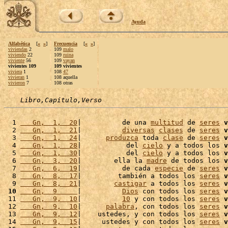
Ayuda
Alfabética
[
«
»
]
Frecuencia
[
«
»
]
viviendas
2
109
malo
viviendo
22
109
ruina
viviente
56
109
vayan
vivientes 109
109 vivientes
viviera
1
108
47
vivieran
1
108 aquella
vivieron
7
108 otras
Libro,Capítulo,Verso
  1 
   Gn,  1,  20
|          de una 
multitud
 de 
seres
v
  2 
   Gn,  1,  21
|          
diversas
clases
 de 
seres
v
  3 
   Gn,  1,  24
|      
produzca
 toda 
clase
 de 
seres
v
  4 
   Gn,  1,  28
|           del 
cielo
 y a todos los 
v
  5 
   Gn,  1,  30
|           del 
cielo
 y a todos los 
v
  6 
   Gn,  3,  20
|        ella la 
madre
 de todos los 
v
  7 
   Gn,  6,  19
|          de cada 
especie
 de 
seres
v
  8 
   Gn,  8,  17
|         también a todos los 
seres
v
  9 
   Gn,  8,  21
|        
castigar
 a todos los 
seres
v
 10
   Gn,  9     
|          
Dios
 con todos los 
seres
v
 11 
   Gn,  9,  10
|          
10
 y con todos los 
seres
v
 12 
   Gn,  9,  10
|      
palabra
, con todos los 
seres
v
 13 
   Gn,  9,  12
|    ustedes, y con todos los 
seres
v
 14 
   Gn,  9,  15
|     ustedes y con todos los 
seres
v