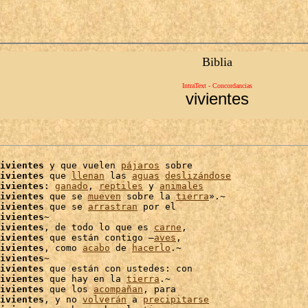
Biblia
IntraText - Concordancias
vivientes
ivientes
 y que vuelen 
pájaros
 sobre

ivientes
 que 
llenan
 las 
aguas
deslizándose
ivientes
: 
ganado
, 
reptiles
 y 
animales
ivientes
 que se 
mueven
 sobre la 
tierra
».~

ivientes
 que se 
arrastran
 por el

ivientes
~

ivientes
, de todo lo que es 
carne
,

ivientes
 que están contigo –
aves
,

ivientes
, como 
acabo
 de 
hacerlo
ivientes
~

ivientes
 que están con ustedes: con

ivientes
 que hay en la 
tierra
.~

ivientes
 que los 
acompañan
, para

ivientes
, y no 
volverán
 a 
precipitarse