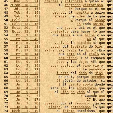
 45 
  Dan,  5,  21
|  
hombres
 y 
entroniza
 a quien él 
qui
 46 
2Cron, 18,  27
|         tú 
regresas
victorioso
, 
qui
 47 
  Jdt,  8,  15
|              
15
 Porque si él no 
qui
 48 
  Tob,  4,  19
|      
bienes
: él 
humilla
 a quien 
qui
 49 
  Sab,  9,  13
|      
hacerse
 una 
idea
 de lo que 
qui
 50
 Ecli,  3,   2
|               
2
 Porque el 
Señor
qui
 51 
 Ecli, 13,  15
|                  
15
 Todo 
animal
qui
 52 
 Ecli, 20,   4
|        una 
joven
, así es el que 
qui
 53 
 Ecli, 32,  17
|     
pretextos
 para hacer lo que 
qui
 54 
   Mt,  2,  18
|      que 
llora
 a sus 
hijos
 y no 
qui
 55 
   Mt,  5,  40
|                       
40
 Al que 
qui
 56 
   Mt,  5,  42
|       
vuelvas
 la 
espalda
 al que 
qui
 57 
   Mt, 12,  28
|     
poder
 del 
Espíritu
 de 
Dios
, 
qui
 58 
   Mt, 17,  26
|  
extraños
», 
Jesús
 le 
dijo
: «Eso 
qui
 59 
   Mt, 18,  14
|         que 
está
 en el 
cielo
 no 
qui
 60
   Mt, 18,  17
|         
comunidad
. Y si tampoco 
qui
 61 
   Mc,  9,  35
|        
Doce
 y les 
dijo
: «El que 
qui
 62 
   Lc,  5,  39
|    
haber
gustado
 el 
vino
viejo
, 
qui
 63 
   Lc,  8,  11
|                  
11
 La 
parábola
qui
 64 
   Lc, 11,  20
|        
fuerza
 del 
dedo
 de 
Dios
, 
qui
 65 
   Lc, 13,  31
|         de aquí, porque 
Herodes
qui
 66 
   Lc, 14,  28
|        
28
 ¿Quién de ustedes, si 
qui
 67 
   Jn,  3,   8
|         
8
 El 
viento
sopla
 donde 
qui
 68 
   Jn,  4,  23
|     esos 
son
 los 
adoradores
 que 
qui
 69 
   Jn,  5,  21
|       el 
Hijo
da
vida
 al que él 
qui
 70
   Jn,  7,   4
|                    
4
 Cuando 
uno
qui
 71 
   Jn,  7,  17
|                       
17
 El que 
qui
 72 
   Jn,  7,  20
|  
poseído
 por el 
demonio
: ¿quién 
qui
 73 
   Jn, 16,  18
|    
tiempo
? No 
entendemos
 lo que 
qui
 74 
 Hech,  1,  19
|        su 
idioma
 Hacéldama, que 
qui