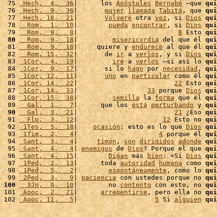
 75 
 Hech,  4,  36
|      los 
Apóstoles
Bernabé
 –que 
qui
 76 
 Hech,  9,  36
|       
mujer
llamada
Tabitá
, que 
qui
 77 
 Hech, 18,  21
|       
Volveré
 otra 
vez
, si 
Dios
qui
 78 
  Rom,  1,  10
|        
pueda
encontrar
, si 
Dios
qui
 79 
  Rom,  9,   8
|                          
8
 Esto 
qui
 80
  Rom,  9,  18
|         
misericordia
 del que él 
qui
 81 
  Rom,  9,  18
|     quiere y 
endurece
 al que él 
qui
 82 
  Rom, 15,  32
|       de 
ir
 a 
verlos
, y si 
Dios
qui
 83 
 1Cor,  4,  19
|         
iré
 a 
verlos
 –si así lo 
qui
 84 
 1Cor,  9,  17
|       si lo 
hago
 por 
necesidad
, 
qui
 85 
 1Cor, 12,  11
|       
uno
 en 
particular
 como él 
qui
 86 
 1Cor, 14,  22
|                         
22
 Esto 
qui
 87 
 1Cor, 14,  33
|                  
33
 porque 
Dios
qui
 88 
 1Cor, 15,  38
|         
semilla
 la 
forma
 que él 
qui
 89 
  Gal,  1,   7
|      que los 
está
perturbando
 y 
qui
 90
  Gal,  3,  21
|                         
21
 ¿Eso 
qui
 91 
  Flp,  3,  12
|                      
12
 Esto no 
qui
 92 
 1Tes,  5,  18
|    
ocasión
: esto es lo que 
Dios
qui
 93 
 1Tim,  2,   4
|                     
4
 porque él 
qui
 94 
 Sant,  3,   4
|     
timón
, 
son
dirigidos
adonde
qui
 95 
 Sant,  4,   4
| 
enemigos
 de 
Dios
? Porque el que 
qui
 96 
 Sant,  4,  15
|        
Digan
 más 
bien
: «Si 
Dios
qui
 97 
 1Ped,  2,  13
|      toda 
autoridad
humana
 como 
qui
 98 
 1Ped,  5,   2
|        
espontáneamente
, como lo 
qui
 99 
 2Ped,  3,   9
| 
paciencia
 con ustedes porque no 
qui
100
  3Jn,  0,  10
|        no 
contento
 con esto, no 
qui
101 
 Apoc,  2,  21
|      
arrepentirse
, pero ella no 
qui
102 
 Apoc, 11,   5
|                    
5
 Si 
alguien
qui