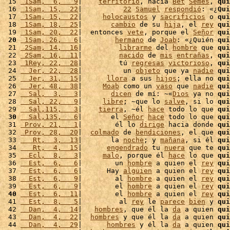
 15 
 1Sam,  6,   9
|    
territorio
, hacia 
Bet
Semes
, 
qui
 16 
 1Sam, 15,  22
|          
22
Samuel
respondió
: «¿
Qui
 17 
 1Sam, 15,  22
|     
holocaustos
 y 
sacrificios
 o 
qui
 18 
 1Sam, 18,  25
|       
cambio
 de su 
hija
, el 
rey
qui
 19 
 1Sam, 20,  22
|  entonces 
vete
, porque el 
Señor
qui
 20
 1Sam, 26,   6
|        
hermano
 de 
Joab
: «¿Quién 
qui
 21 
 2Sam, 14,  16
|         
librarme
 del 
hombre
 que 
qui
 22 
 2Sam, 16,  11
|         
nacido
 de 
mis
entrañas
, 
qui
 23 
 1Rey, 22,  28
|         tú 
regresas
victorioso
, 
qui
 24 
  Jer, 22,  28
|          un 
objeto
 que ya 
nadie
qui
 25 
  Jer, 31,  15
|      
llora
 a sus 
hijos
; ella no 
qui
 26 
  Jer, 48,  38
|     
Moab
 como un 
vaso
 que 
nadie
qui
 27 
  Sal,  3,   3
|       
dicen
 de mí: ~«
Dios
 ya no 
qui
 28 
  Sal, 22,   9
|     
libre
; ~que lo 
salve
, si lo 
qui
 29 
  Sal,115,   3
|    
tierra
, ~él 
hace
 todo lo que 
qui
 30
  Sal,135,   6
|       el 
Señor
hace
 todo lo que 
qui
 31 
 Prov, 21,   1
|        él lo 
dirige
 hacia donde 
qui
 32 
 Prov, 28,  20
|  
colmado
 de 
bendiciones
, el que 
qui
 33 
   Rt,  3,  13
|       la 
noche
; y 
mañana
, si él 
qui
 34 
   Rt,  4,  15
|      
engendrado
 tu 
nuera
 que te 
qui
 35 
  Ecl,  8,   3
|     
malo
, porque él 
hace
 lo que 
qui
 36 
  Est,  6,   6
|        un 
hombre
 a quien el 
rey
qui
 37 
  Est,  6,   6
|      Hay 
alguien
 a quien el 
rey
qui
 38 
  Est,  6,   9
|        al 
hombre
 a quien el 
rey
qui
 39 
  Est,  6,   9
|        el 
hombre
 a quien el 
rey
qui
 40
  Est,  6,  11
|        el 
hombre
 a quien el 
rey
qui
 41 
  Est,  8,   5
|         al 
rey
 le 
parece
bien
 y 
qui
 42 
  Dan,  4,  14
|   
hombres
, que él la 
da
 a quien 
qui
 43 
  Dan,  4,  22
|  
hombres
 y que él la 
da
 a quien 
qui
 44 
  Dan,  4,  29
|      
hombres
 y él la 
da
 a quien 
qui