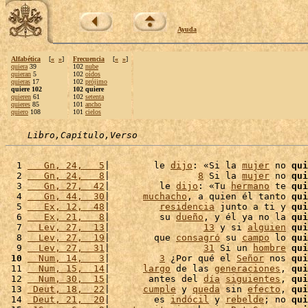
Ayuda
Alfabética
[
«
»
]
Frecuencia
[
«
»
]
quiera
39
102
nube
quieran
5
102
oídos
quieras
17
102
prójimo
quiere 102
102 quiere
quieren
61
102
setenta
quieres
85
101
ancho
quiero
108
101
cielos
Libro,Capítulo,Verso
  1 
   Gn, 24,   5
|        le 
dijo
: «Si la 
mujer
 no 
qui
  2 
   Gn, 24,   8
|                
8
 Si la 
mujer
 no 
qui
  3 
   Gn, 27,  42
|         le 
dijo
: «Tu 
hermano
 te 
qui
  4 
   Gn, 44,  30
|      
muchacho
, a quien él tanto 
qui
  5 
   Ex, 12,  48
|         
residencia
 junto a ti y 
qui
  6 
   Ex, 21,   8
|         su 
dueño
, y él ya no la 
qui
  7 
  Lev, 27,  13
|                 
13
 y si 
alguien
qui
  8 
  Lev, 27,  19
|        que 
consagró
 su 
campo
 lo 
qui
  9 
  Lev, 27,  31
|                 
31
 Si un 
hombre
qui
 10
  Num, 14,   3
|         
3
 ¿Por qué el 
Señor
 nos 
qui
 11 
  Num, 15,  14
|      
largo
 de las 
generaciones
, 
qui
 12 
  Num, 30,  15
|       antes del 
día
siguientes
, 
qui
 13 
 Deut, 18,  22
|      
cumple
 y 
queda
 sin 
efecto
, 
qui
 14 
 Deut, 21,  20
|        es 
indócil
 y 
rebelde
; no 
qui