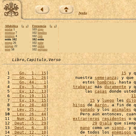
Ayuda
Alfabética
[
«
»
]
Frecuencia
[
«
»
]
estelar
1
103
trigo
estemoa
7
102
bendito
estemos
4
102
cien
estén 102
102 estén
estepa
26
102
nube
estepas
22
102
oídos
ester
58
102
prójimo
Libro,Capítulo,Verso
  1 
   Gn,  1,  15
|                              
15
 y q
  2 
   Gn,  1,  26
|           nuestra 
semejanza
; y que 
  3 
   Gn, 44,   1
|              estos 
hombres
, hasta q
  4 
   Ex,  5,   9
|          
trabajar
 más 
duramente
 y q
  5 
   Ex, 12,  13
|               las 
casas
 donde usted
  6 
   Ex, 19,  11
|                                  
11
  7 
   Ex, 19,  15
|                 
15
 y 
luego
 les 
dijo
  8 
   Ex, 28,  40
|          
hijos
 de 
Aarón
, a fin de q
  9 
  Lev, 25,   7
|             
ganado
 y los 
animales
 q
 10
  Lev, 26,  44
|             Pero aún entonces, cuan
 11 
  Num, 35,  15
|          
extranjeros
residentes
 o q
 12 
 Deut,  5,  29
|                  
29
Ojalá
 que siemp
 13 
 Deut,  6,   8
|             
mano
 como un 
signo
, y q
 14 
 Deut, 12,  10
|             de todos los 
enemigos
 q