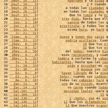
 15 
 Deut, 16,  11
|               
huérfano
 y la 
viuda
 q
 16 
 Deut, 20,   2
|                         
2
 Y cuando 
 17 
 Deut, 20,  15
|              a todas las 
ciudades
 q
 18 
 Deut, 28,  52
|             en todas las 
ciudades
 q
 19 
 Deut, 33,   8
|                Que tu 
Tumim
 y tu 
Ur
 20
  Jos,  2,  16
|            
tres
días
, hasta que ell
 21 
  Jos,  2,  19
|               
sangre
 de todos los q
 22 
  Jos,  6,  17
|           
prostituta
, y todos los q
 23 
  Jos, 11,   6
|               misma 
hora
, yo 
haré
 q
 24 
   Jc, 21,  21
|                                    
 25 
 1Sam,  6,   7
|           
nuevo
 y 
tomen
dos
vacas
 q
 26 
 1Sam, 23,  23
|              
podría
ocultarse
. Cuan
 27 
 1Rey,  8,  29
|                       
29
 Que tus 
oj
 28 
 1Rey,  8,  52
|                       
52
 Que tus 
oj
 29 
 1Rey,  8,  59
|              del 
Señor
, nuestro 
Dio
 30
 2Rey,  4,   4
|            esos 
recipientes
, y cuan
 31 
 2Rey,  6,  32
|          
hombre
 a cortarme la 
cabez
 32 
   Is,  6,  11
|       
habitantes
, hasta que las 
cas
 33 
   Is, 28,  23
|               
oído
 y 
escuchen
 mi 
vo
 34 
   Is, 30,   4
|                    
4
Aunque
 sus 
jef
 35 
   Ez,  6,   8
|            
hayan
librado
 de la 
espa
 36 
   Ez,  6,  13
|           
Señor
, cuando sus 
cadáver
 37 
   Am,  8,  10
|           todas las 
cabezas
; 
haré
 q
 38 
  Zac, 13,   4
|            
uno
 de su 
visión
, mientr
 39 
  Zac, 14,  12
|               su 
carne
 cuando 
todav
 40
  Sal,101,   6
|             
personas
leales
 ~para q
 41 
  Sal,109,  15
|                                
15
 q
 42 
  Sal,130,   2
|                
2
 ¡
Señor
, 
oye
 mi 
voz
 43 
  Sal,140,  12
|             
12
 Que los 
difamadores
 
 44 
  Sal,144,  13
|              
13
 Que nuestros 
graner