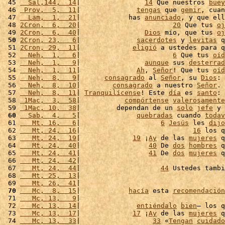
 45 
  Sal,144,  14
|                
14
 Que nuestros 
buey
 46 
 Prov,  5,  11
|              
tengas
 que 
gemir
, cuan
 47 
  Lam,  1,  21
|            has 
anunciado
, y que ell
 48 
2Cron,  6,  20
|                       
20
 Que tus 
oj
 49 
2Cron,  6,  40
|                
Dios
 mío, que tus 
oj
 50
2Cron, 23,   6
|              
sacerdotes
 y 
levitas
 q
 51 
2Cron, 29,  11
|             
eligió
 a ustedes para q
 52 
  Neh,  1,   6
|                       
6
 Que tus 
oíd
 53 
  Neh,  1,   9
|                
aunque
 sus 
desterrad
 54 
  Neh,  1,  11
|              
Ah
, 
Señor
! Que tus 
oíd
 55 
  Neh,  8,   9
|      
consagrado
 al 
Señor
, su 
Dios
: 
 56 
  Neh,  8,  10
|        
consagrado
 a nuestro 
Señor
. 
 57 
  Neh,  8,  11
| 
Tranquilícense
! Este 
día
 es 
santo
: 
 58 
 1Mac,  3,  58
|           
compórtense
valerosamente
 59 
 1Mac, 10,  38
|         dependan de un 
solo
jefe
 y 
 60
  Sab,  4,   5
|              
quebradas
 cuando 
todav
 61 
   Mt, 16,   6
|                    
6
Jesús
 les 
dijo
 62 
   Mt, 24,  16
|                            
16
 los q
 63 
   Mt, 24,  19
|             
19
 ¡
Ay
 de las 
mujeres
 q
 64 
   Mt, 24,  40
|                 
40
 De 
dos
hombres
 q
 65 
   Mt, 24,  41
|                 
41
 De 
dos
mujeres
 q
 66 
   Mt, 24,  42
|                                    
 67 
   Mt, 24,  44
|                    
44
 Ustedes tambi
 68 
   Mt, 25,  13
|                                    
 69 
   Mt, 26,  41
|                                    
 70
   Mc,  8,  15
|            
hacía
 esta 
recomendación
 71 
   Mc, 13,   9
|                                    
 72 
   Mc, 13,  14
|              
entiéndalo
bien
– los q
 73 
   Mc, 13,  17
|             
17
 ¡
Ay
 de las 
mujeres
 q
 74 
   Mc, 13,  33
|                  
33
 «
Tengan
cuidado