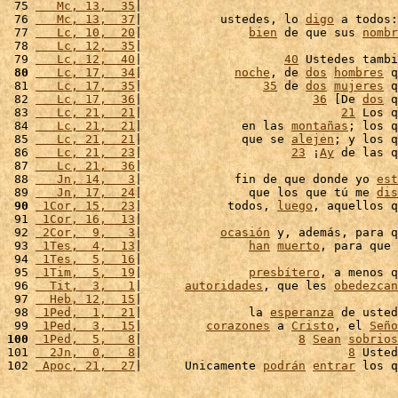
 75 
   Mc, 13,  35
|                                    
 76 
   Mc, 13,  37
|           ustedes, lo 
digo
 a todos:
 77 
   Lc, 10,  20
|               
bien
 de que sus 
nombr
 78 
   Lc, 12,  35
|                                    
 79 
   Lc, 12,  40
|                    
40
 Ustedes tambi
 80
   Lc, 17,  34
|             
noche
, de 
dos
hombres
 q
 81 
   Lc, 17,  35
|                 
35
 de 
dos
mujeres
 q
 82 
   Lc, 17,  36
|                        
36
 [De 
dos
 q
 83 
   Lc, 21,  21
|                            
21
 Los q
 84 
   Lc, 21,  21
|              en las 
montañas
; los q
 85 
   Lc, 21,  21
|              que se 
alejen
; y los q
 86 
   Lc, 21,  23
|                     
23
 ¡
Ay
 de las q
 87 
   Lc, 21,  36
|                                    
 88 
   Jn, 14,   3
|             fin de que donde yo 
est
 89 
   Jn, 17,  24
|               que los que tú me 
dis
 90
 1Cor, 15,  23
|            todos, 
luego
, aquellos q
 91 
 1Cor, 16,  13
|                                    
 92 
 2Cor,  9,   3
|           
ocasión
 y, además, para q
 93 
 1Tes,  4,  13
|               
han
muerto
, para que 
 94 
 1Tes,  5,  16
|                                    
 95 
 1Tim,  5,  19
|               
presbítero
, a menos q
 96 
  Tit,  3,   1
|      
autoridades
, que les 
obedezcan
 97 
  Heb, 12,  15
|                                    
 98 
 1Ped,  1,  21
|               la 
esperanza
 de usted
 99 
 1Ped,  3,  15
|         
corazones
 a 
Cristo
, el 
Seño
100
 1Ped,  5,   8
|                      
8
Sean
sobrios
101 
  2Jn,  0,   8
|                             
8
 Usted
102 
 Apoc, 21,  27
|      Unicamente 
podrán
entrar
 los q