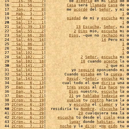
 15 
   Is, 56,   7
|          de 
alegría
 en mi 
Casa
 de 
o
 16 
   Is, 56,   7
|         
Casa
 será 
llamada
Casa
 de 
o
 17 
  Jon,  2,   8
|         me 
acordé
 del 
Señor
, y mi 
o
 18 
  Hab,  3,   1
|                                 
1
O
 19 
  Sal,  4,   2
|         
piedad
 de mí y 
escucha
 mi 
o
 20
  Sal, 17,   1
|                                 
1
O
 21 
  Sal, 39,  13
|             
13
Escucha
, 
Señor
, mi 
o
 22 
  Sal, 55,   2
|            
2
Dios
 mío, 
escucha
 mi 
o
 23 
  Sal, 66,  20
|          
Dios
, ~que no 
rechazó
 mi 
o
 24 
  Sal, 69,  14
|                        
14
 Pero mi 
o
 25 
  Sal, 86,   1
|                                 
1
O
 26 
  Sal, 90,   1
|                                 
1
O
 27 
  Sal,102,   1
|                                 
1
O
 28 
  Sal,102,   2
|               
2
Señor
, 
escucha
 mi 
o
 29 
  Sal,102,  18
|               
18
 cuando 
acepte
 la 
o
 30
  Sal,141,   2
|                          
2
 que mi 
o
 31 
  Sal,141,   5
|           yo 
seguiré
 oponiendo mi 
o
 32 
  Sal,142,   1
|        Cuando 
estaba
 en la 
cueva
. 
O
 33 
  Sal,143,   1
|         
David
. ~
Señor
, 
escucha
 mi 
o
 34 
  Dan,  6,  13
|       cual todo el que 
dirija
 una 
o
 35 
  Dan,  6,  14
|         
tres
veces
 al 
día
hace
 su 
o
 36 
  Dan,  9,  17
|          
Dios
 nuestro, 
escucha
 la 
o
 37 
  Dan,  9,  21
|          
21
 yo 
hablaba
todavía
 en 
o
 38 
2Cron,  6,  19
|         
vuelve
 tu 
rostro
 hacia la 
o
 39 
2Cron,  6,  19
|          y 
escucha
 el 
clamor
 y la 
o
 40
2Cron,  6,  20
|  residiría tu 
Nombre
. ¡
Escucha
 la 
o
 41 
2Cron,  6,  29
|              
29
 cualquiera sea la 
o
 42 
2Cron,  6,  35
|     
escucha
 tú desde el 
cielo
 esa 
o
 43 
2Cron,  6,  39
|          
lugar
 donde 
habitas
, esa 
o
 44 
2Cron,  7,  12
|      
noche
 y le 
dijo
: «
He
oído
 tu 
o