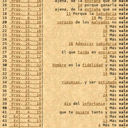
15 
 Prov,  2,  16
|     ajena, de la 
extraña
 que se 
vale
16 
 Prov,  3,  14
|               
14
 porque ganarla 
vale
17 
 Prov,  7,   5
|     ajena, de la 
extraña
 que se 
vale
18 
 Prov,  8,  11
|          
11
 Porque la 
Sabiduría
vale
19 
 Prov,  8,  19
|                     
19
 Mi 
fruto
vale
20
 Prov, 10,  20
|      
corazón
 de los 
malvados
 no 
vale
21 
 Prov, 12,   9
|                           
9
 Más 
vale
22 
 Prov, 15,  16
|                          
16
 Más 
vale
23 
 Prov, 15,  17
|                          
17
 Más 
vale
24 
 Prov, 16,   8
|                           
8
 Más 
vale
25 
 Prov, 16,  16
|           
16
Adquirir
sabiduría
vale
26 
 Prov, 16,  19
|                          
19
 Más 
vale
27 
 Prov, 16,  32
|        El que 
tarda
 en 
enojarse
vale
28 
 Prov, 17,  12
|                          
12
 Más 
vale
29 
 Prov, 19,   1
|                           
1
 Más 
vale
30
 Prov, 19,  22
|    
hombre
 es la 
fidelidad
 y más 
vale
31 
 Prov, 21,   9
|                           
9
 Más 
vale
32 
 Prov, 21,  19
|                          
19
 Más 
vale
33 
 Prov, 22,   1
|                               
1
Vale
34 
 Prov, 22,   1
|        
riquezas
, y ser 
estimado
vale
35 
 Prov, 24,   5
|                           
5
 Más 
vale
36 
 Prov, 25,   7
|                           
7
 más 
vale
37 
 Prov, 25,  24
|                          
24
 Más 
vale
38 
 Prov, 27,   5
|                           
5
 Más 
vale
39 
 Prov, 27,  10
|         
día
 del 
infortunio
: más 
vale
40
 Prov, 28,   6
|                           
6
 Más 
vale
41 
   Rt,  4,  15
|       que te 
quiere
 tanto y que 
vale
42 
  Ecl,  4,   6
|                           
6
 Más 
vale
43 
  Ecl,  4,  13
|                          
13
 Más 
vale
44 
  Ecl,  5,   4
|                        
4
 Más te 
vale