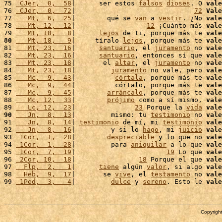
75 
 CJer,  0,  58
|      ser estos 
falsos
dioses
. O 
vale
76 
 CJer,  0,  72
|                              
72
Vale
77 
   Mt,  6,  25
|        qué se 
van
 a 
vestir
. ¿No 
vale
78 
   Mt, 12,  12
|                  
12
 ¡Cuánto más 
vale
79 
   Mt, 18,   8
|      
lejos
 de ti, porque más te 
vale
80
   Mt, 18,   9
|     tíralo 
lejos
, porque más te 
vale
81 
   Mt, 23,  16
|      
santuario
, el 
juramento
 no 
vale
82 
   Mt, 23,  16
|      
santuario
, entonces sí que 
vale
83 
   Mt, 23,  18
|       el 
altar
, el 
juramento
 no 
vale
84 
   Mt, 23,  18
|         
juramento
 no vale, pero 
vale
85 
   Mc,  9,  43
|          
córtala
, porque más te 
vale
86 
   Mc,  9,  44
|          córtalo, porque más te 
vale
87 
   Mc,  9,  45
|        
arráncalo
, porque más te 
vale
88 
   Mc, 12,  33
|        
prójimo
 como a sí mismo, 
vale
89 
   Lc, 12,  23
|               
23
 Porque la 
vida
vale
90
   Jn,  8,  13
|         mismo: tu 
testimonio
 no 
vale
91 
   Jn,  8,  14
| 
testimonio
 de mí, mi 
testimonio
vale
92 
   Jn,  8,  16
|         y si lo 
hago
, mi 
juicio
vale
93 
 1Cor,  1,  28
|        
despreciable
 y lo que no 
vale
94 
 1Cor,  1,  28
|         para 
aniquilar
 a lo que 
vale
95 
 1Cor,  7,  19
|                       
19
 Lo que 
vale
96 
 2Cor, 10,  18
|                
18
 Porque el que 
vale
97 
  Flp,  2,   1
|      
tiene
 algún 
valor
, si algo 
vale
98 
  Heb,  9,  17
|       se 
vive
, el 
testamento
 no 
vale
99 
 1Ped,  3,   4
|         
dulce
 y 
sereno
. Esto le 
vale
Copyright