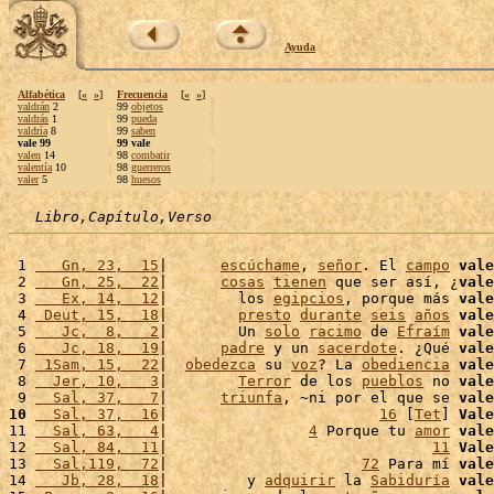
Ayuda
Alfabética
[
«
»
]
Frecuencia
[
«
»
]
valdrán
2
99
objetos
valdrás
1
99
pueda
valdría
8
99
saben
vale 99
99 vale
valen
14
98
combatir
valentía
10
98
guerreros
valer
5
98
huesos
Libro,Capítulo,Verso
 1 
   Gn, 23,  15
|      
escúchame
, 
señor
. El 
campo
vale
 2 
   Gn, 25,  22
|      
cosas
tienen
 que ser así, ¿
vale
 3 
   Ex, 14,  12
|        los 
egipcios
, porque más 
vale
 4 
 Deut, 15,  18
|        
presto
durante
seis
años
vale
 5 
   Jc,  8,   2
|        Un 
solo
racimo
 de 
Efraím
vale
 6 
   Jc, 18,  19
|      
padre
 y un 
sacerdote
. ¿Qué 
vale
 7 
 1Sam, 15,  22
|  
obedezca
 su 
voz
? La 
obediencia
vale
 8 
  Jer, 10,   3
|        
Terror
 de los 
pueblos
 no 
vale
 9 
  Sal, 37,   7
|      
triunfa
, ~ni por el que se 
vale
10
  Sal, 37,  16
|                        
16
 [
Tet
] 
Vale
11 
  Sal, 63,   4
|                
4
 Porque tu 
amor
vale
12 
  Sal, 84,  11
|                              
11
Vale
13 
  Sal,119,  72
|                      
72
 Para mí 
vale
14 
   Jb, 28,  18
|         y 
adquirir
 la 
Sabiduría
vale