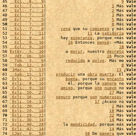
45 
  Ecl,  6,   9
|                               
9
Vale
46 
  Ecl,  7,   1
|                           
1
 Más 
vale
47 
  Ecl,  7,   2
|                           
2
 Más 
vale
48 
  Ecl,  7,   3
|                           
3
 Más 
vale
49 
  Ecl,  7,   5
|                           
5
 Más 
vale
50
  Ecl,  7,   8
|                           
8
 Más 
vale
51 
  Ecl,  7,   8
|      
cosa
 que su 
comienzo
 y más 
vale
52 
  Ecl,  7,  11
|                 
11
 La 
sabiduría
vale
53 
  Ecl,  9,   4
|      hay 
esperanza
, porque «más 
vale
54 
  Ecl,  9,  16
|         
16
 Entonces 
pensé
: «Más 
vale
55 
  Ecl,  9,  18
|                              
18
Vale
56 
EstGr,  5,  10
|        a 
morir
, nuestro 
decreto
vale
57 
  Jdt, 16,  16
|                         
16
 Poco 
vale
58 
  Tob,  3,   6
|        
reducido
 a 
polvo
. Más me 
vale
59 
  Tob, 12,   8
|                               
8
Vale
60
 1Mac,  2,  13
|                             
13
 ¿
Vale
61 
  Sab, 15,  17
|    
producir
 una 
obra
muerta
. El 
vale
62 
 Ecli,  7,  19
|        
buena
, porque su 
encanto
vale
63 
 Ecli,  8,  16
|         él, porque la 
sangre
 no 
vale
64 
 Ecli,  9,  10
|      
amigo
, porque 
uno
nuevo
 no 
vale
65 
 Ecli, 10,  27
|                          
27
 Mas 
vale
66 
 Ecli, 16,   3
|    
seguro
 porque 
son
numerosos
: 
vale
67 
 Ecli, 18,  17
|                    
17
 ¿Acaso no 
vale
68 
 Ecli, 20,   2
|                           
2
 Más 
vale
69 
 Ecli, 20,  18
|                          
18
 Más 
vale
70
 Ecli, 29,  22
|                          
22
 Más 
vale
71 
 Ecli, 30,  14
|                          
14
 Más 
vale
72 
 Ecli, 40,  28
|       la 
mendicidad
, porque más 
vale
73 
 Ecli, 42,  14
|                          
14
 Más 
vale
74 
 CJer,  0,  58
|                
58
 De 
manera
 que 
vale