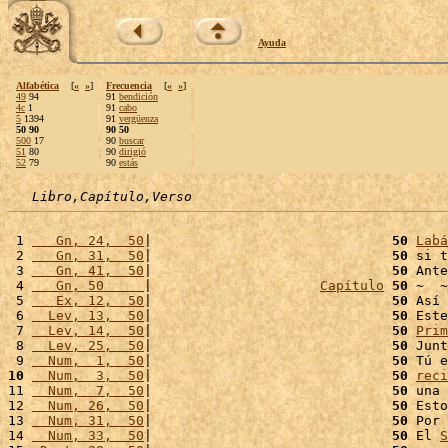
Ayuda
Alfabética
[
«
»
]
Frecuencia
[
«
»
]
49
94
91
bendición
4c
1
91
cabo
5
1394
91
vergüenza
50 90
90 50
500
17
90
buscar
51
80
90
dirigió
52
79
90
estás
Libro,Capítulo,Verso
 1 
   Gn, 24,  50
|                              
50
Labá
 2 
   Gn, 31,  50
|                              
50
 si t
 3 
   Gn, 41,  50
|                              
50
 Ante
 4 
   Gn, 50     
|                     
Capítulo
50
 ~  ~

 5 
   Ex, 12,  50
|                              
50
 Así 
 6 
  Lev, 13,  50
|                              
50
 Este
 7 
  Lev, 14,  50
|                              
50
Prim
 8 
  Lev, 25,  50
|                              
50
 Junt
 9 
  Num,  1,  50
|                              
50
 Tú e
10
  Num,  3,  50
|                              
50
reci
11 
  Num,  7,  50
|                              
50
 una 
12 
  Num, 26,  50
|                              
50
 Esto
13 
  Num, 31,  50
|                              
50
 Por 
14 
  Num, 33,  50
|                              
50
 El 
S