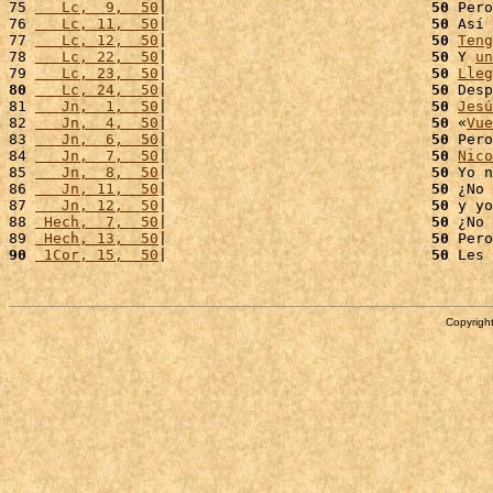
75 
   Lc,  9,  50
|                              
50
 Pero
76 
   Lc, 11,  50
|                              
50
 Así 
77 
   Lc, 12,  50
|                              
50
Teng
78 
   Lc, 22,  50
|                              
50
 Y 
un
79 
   Lc, 23,  50
|                              
50
Lleg
80
   Lc, 24,  50
|                              
50
 Desp
81 
   Jn,  1,  50
|                              
50
Jesú
82 
   Jn,  4,  50
|                              
50
 «
Vue
83 
   Jn,  6,  50
|                              
50
 Pero
84 
   Jn,  7,  50
|                              
50
Nico
85 
   Jn,  8,  50
|                              
50
 Yo n
86 
   Jn, 11,  50
|                              
50
 ¿No 
87 
   Jn, 12,  50
|                              
50
 y yo
88 
 Hech,  7,  50
|                              
50
 ¿No 
89 
 Hech, 13,  50
|                              
50
 Pero
90
 1Cor, 15,  50
|                              
50
 Les 
Copyright