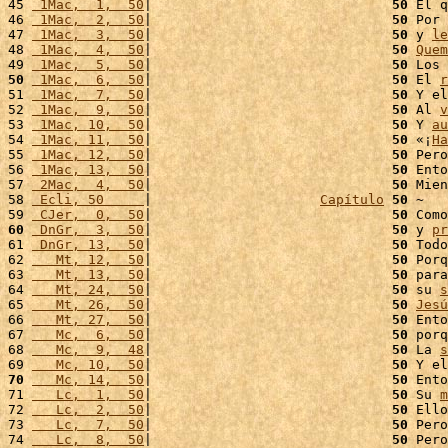
45 
 1Mac,  1,  50
|                              
50
 El q
46 
 1Mac,  2,  50
|                              
50
 Por 
47 
 1Mac,  3,  50
|                              
50
 y 
le
48 
 1Mac,  4,  50
|                              
50
Quem
49 
 1Mac,  5,  50
|                              
50
 Los 
50
 1Mac,  6,  50
|                              
50
 El 
r
51 
 1Mac,  7,  50
|                              
50
 Y el
52 
 1Mac,  9,  50
|                              
50
 Al 
v
53 
 1Mac, 10,  50
|                              
50
 Y 
au
54 
 1Mac, 11,  50
|                              
50
 «¡
Ha
55 
 1Mac, 12,  50
|                              
50
 Pero
56 
 1Mac, 13,  50
|                              
50
 Ento
57 
 2Mac,  4,  50
|                              
50
 Mien
58 
 Ecli, 50     
|                     
Capítulo
50
 ~

59 
 CJer,  0,  50
|                              
50
 Como
60
 DnGr,  3,  50
|                              
50
 y 
pr
61 
 DnGr, 13,  50
|                              
50
 Todo
62 
   Mt, 12,  50
|                              
50
 Porq
63 
   Mt, 13,  50
|                              
50
 para
64 
   Mt, 24,  50
|                              
50
 su 
s
65 
   Mt, 26,  50
|                              
50
Jesú
66 
   Mt, 27,  50
|                              
50
 Ento
67 
   Mc,  6,  50
|                              
50
 porq
68 
   Mc,  9,  48
|                              
50
 La 
s
69 
   Mc, 10,  50
|                              
50
 Y el
70
   Mc, 14,  50
|                              
50
 Ento
71 
   Lc,  1,  50
|                              
50
 Su 
m
72 
   Lc,  2,  50
|                              
50
 Ello
73 
   Lc,  7,  50
|                              
50
 Pero
74 
   Lc,  8,  50
|                              
50
 Pero