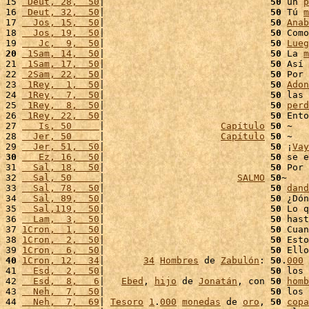
15 
 Deut, 28,  50
|                              
50
 un 
p
16 
 Deut, 32,  50
|                              
50
 Tú 
m
17 
  Jos, 15,  50
|                              
50
Anab
18 
  Jos, 19,  50
|                              
50
 Como
19 
   Jc,  9,  50
|                              
50
Lueg
20
 1Sam, 14,  50
|                              
50
 La 
m
21 
 1Sam, 17,  50
|                              
50
 Así 
22 
 2Sam, 22,  50
|                              
50
 Por 
23 
 1Rey,  1,  50
|                              
50
Adon
24 
 1Rey,  7,  50
|                              
50
 las 
25 
 1Rey,  8,  50
|                              
50
perd
26 
 1Rey, 22,  50
|                              
50
 Ento
27 
   Is, 50     
|                     
Capítulo
50
 ~

28 
  Jer, 50     
|                     
Capítulo
50
 ~

29 
  Jer, 51,  50
|                              
50
 ¡
Vay
30
   Ez, 16,  50
|                              
50
 se e
31 
  Sal, 18,  50
|                              
50
 Por 
32 
  Sal, 50     
|                        
SALMO
50
~

33 
  Sal, 78,  50
|                              
50
dand
34 
  Sal, 89,  50
|                              
50
 ¿Dón
35 
  Sal,119,  50
|                              
50
 Lo q
36 
  Lam,  3,  50
|                              
50
 hast
37 
1Cron,  1,  50
|                              
50
 Cuan
38 
1Cron,  2,  50
|                              
50
 Esto
39 
1Cron,  6,  50
|                              
50
 Ello
40
1Cron, 12,  34
|       
34
Hombres
 de 
Zabulón
: 
50
.
000
41 
  Esd,  2,  50
|                              
50
 los 
42 
  Esd,  8,   6
|   
Ebed
, 
hijo
 de 
Jonatán
, con 
50
homb
43 
  Neh,  7,  50
|                              
50
 los 
44 
  Neh,  7,  69
| 
Tesoro
1
.
000
monedas
 de 
oro
, 
50
copa