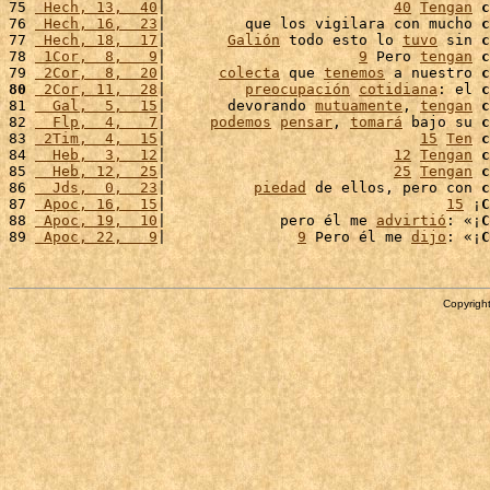
75 
 Hech, 13,  40
|                          
40
Tengan
c
76 
 Hech, 16,  23
|         que los vigilara con mucho 
c
77 
 Hech, 18,  17
|       
Galión
 todo esto lo 
tuvo
 sin 
c
78 
 1Cor,  8,   9
|                      
9
 Pero 
tengan
c
79 
 2Cor,  8,  20
|      
colecta
 que 
tenemos
 a nuestro 
c
80
 2Cor, 11,  28
|         
preocupación
cotidiana
: el 
c
81 
  Gal,  5,  15
|       devorando 
mutuamente
, 
tengan
c
82 
  Flp,  4,   7
|     
podemos
pensar
, 
tomará
 bajo su 
c
83 
 2Tim,  4,  15
|                             
15
Ten
c
84 
  Heb,  3,  12
|                          
12
Tengan
c
85 
  Heb, 12,  25
|                          
25
Tengan
c
86 
  Jds,  0,  23
|          
piedad
 de ellos, pero con 
c
87 
 Apoc, 16,  15
|                                
15
 ¡
C
88 
 Apoc, 19,  10
|             pero él me 
advirtió
: «¡
C
89 
 Apoc, 22,   9
|               
9
 Pero él me 
dijo
: «¡
C
Copyright