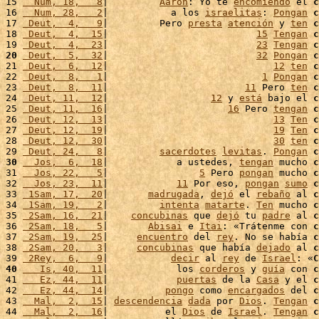
15 
  Num, 18,   8
|         
Aarón
: Yo te 
encomiendo
 el 
c
16 
  Num, 28,   2
|           a los 
israelitas
: 
Pongan
c
17 
 Deut,  4,   9
|         Pero 
presta
atención
 y 
ten
c
18 
 Deut,  4,  15
|                          
15
Tengan
c
19 
 Deut,  4,  23
|                          
23
Tengan
c
20
 Deut,  5,  32
|                          
32
Pongan
c
21 
 Deut,  6,  12
|                             
12
ten
c
22 
 Deut,  8,   1
|                           
1
Pongan
c
23 
 Deut,  8,  11
|                        
11
 Pero 
ten
c
24 
 Deut, 11,  12
|                  
12
 y 
está
 bajo el 
c
25 
 Deut, 11,  16
|                     
16
 Pero 
tengan
c
26 
 Deut, 12,  13
|                             
13
Ten
c
27 
 Deut, 12,  19
|                             
19
Ten
c
28 
 Deut, 12,  30
|                             
30
ten
c
29 
 Deut, 24,   8
|         
sacerdotes
levitas
. 
Pongan
c
30
  Jos,  6,  18
|            a ustedes, 
tengan
 mucho 
c
31 
  Jos, 22,   5
|                
5
 Pero 
pongan
 mucho 
c
32 
  Jos, 23,  11
|            
11
 Por eso, 
pongan
sumo
c
33 
 1Sam, 17,  20
|       
madrugada
, 
dejó
 el 
rebaño
 al 
c
34 
 1Sam, 19,   2
|         
intenta
matarte
. 
Ten
 mucho 
c
35 
 2Sam, 16,  21
|    
concubinas
 que 
dejó
 tu 
padre
 al 
c
36 
 2Sam, 18,   5
|       
Abisai
 e 
Itai
: «Trátenme con 
c
37 
 2Sam, 19,  25
|     
encuentro
 del 
rey
. No se había 
c
38 
 2Sam, 20,   3
|     
concubinas
 que había 
dejado
 al 
c
39 
 2Rey,  6,   9
|           
decir
 al 
rey
 de 
Israel
: «
C
40
   Is, 40,  11
|            los 
corderos
 y 
guía
 con 
c
41 
   Ez, 44,  11
|            
puertas
 de la 
Casa
 y el 
c
42 
   Ez, 44,  14
|          
pongo
 como 
encargados
 del 
c
43 
  Mal,  2,  15
| 
descendencia
dada
 por 
Dios
. 
Tengan
c
44 
  Mal,  2,  16
|          el 
Dios
 de 
Israel
. 
Tengan
c