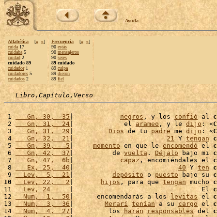
Ayuda
Alfabética
[
«
»
]
Frecuencia
[
«
»
]
cuida
17
90
estás
cuidaba
5
90
mensajeros
cuidad
2
90
seres
cuidado 89
89 cuidado
cuidador
1
89
culpa
cuidadores
5
89
dieron
cuidados
2
89
fiel
Libro,Capítulo,Verso
 1 
   Gn, 30,  35
|            
negros
, y los 
confió
 al 
c
 2 
   Gn, 31,  24
|             el 
arameo
, y le 
dijo
: «
C
 3 
   Gn, 31,  29
|         
Dios
 de tu 
padre
 me 
dijo
: «
C
 4 
   Gn, 32,  21
|                        
21
 Y 
tengan
c
 5 
   Gn, 39,   5
|     
momento
 en que le 
encomendó
 el 
c
 6 
   Gn, 42,  37
|          de 
vuelta
. 
Déjalo
 bajo mi 
c
 7 
   Gn, 47,  6b
|            
capaz
, encomiéndales el 
c
 8 
   Ex, 25,  40
|                           
40
 Y 
ten
c
 9 
  Lev,  5,  21
|          
depósito
 o 
puesto
 bajo su 
c
10
  Lev, 22,   2
|       
hijos
, para que 
tengan
 mucho 
c
11 
  Lev, 24     
|                                 El 
c
12 
  Num,  1,  50
|      encomendarás a los 
levitas
 el 
c
13 
  Num,  3,  36
|        
Merarí
tenían
 a su 
cargo
 el 
c
14 
  Num,  4,  27
|         los 
harán
responsables
 del 
c