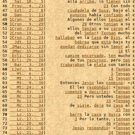
45 
  Sal, 10,   5
|         allá 
arriba
, lo 
tienen
 sin 
c
46 
 Prov,  4,  23
|                        
23
 Con todo 
c
47 
  Est,  2,   8
|         
ciudadela
 de 
Susa
, bajo el 
c
48 
  Dan,  1,  11
|          
eunucos
 había 
confiado
 el 
c
49 
1Cron,  9,  28
|         Algunos de ellos 
tenían
 el 
c
50
1Cron,  9,  29
|               
29
 Otros 
tenían
 a su 
c
51 
1Cron, 23,  32
|         ellos 
tenían
 a su 
cargo
 el 
c
52 
2Cron, 19,   7
|            del 
Señor
! 
Tengan
 mucho 
c
53 
2Cron, 25,  24
|    
hallaban
 en la 
Casa
 de 
Dios
, al 
c
54 
  Jdt, 12,  11
|            
hebrea
 que 
está
 bajo tu 
c
55 
 2Mac, 11,  23
|      
puedan
dedicarse
 sin 
temor
 al 
c
56 
 2Mac, 15,  18
|                              
18
 El 
c
57 
 Ecli, 12,  11
|        
camine
encorvado
, 
ten
 mucho 
c
58 
 Ecli, 29,  20
|          de tus 
recursos
, pero 
ten
c
59 
  Bar,  3,  18
|      
trabajaban
 la 
plata
 con tanto 
c
60
 CJer,  0,   4
|                           
4
Tengan
c
61 
   Mt,  6,   1
|                           
1
Tengan
c
62 
   Mt,  7,  15
|                          
15
Tengan
c
63 
   Mt,  9,  30
|      Entonces 
Jesús
 los 
conminó
: «¡
C
64 
   Mt, 24,   4
|          El les 
respondió
: «
Tengan
c
65 
   Mc, 13,   5
|        
comenzó
 a 
decirles
: «
Tengan
c
66 
   Mc, 13,  23
|             
23
 Pero ustedes 
tengan
c
67 
   Mc, 13,  33
|                         
33
 «
Tengan
c
68 
   Mc, 13,  34
|          de 
viaje
, 
deja
 su 
casa
 al 
c
69 
   Lc, 11,  35
|                             
35
Ten
c
70
   Lc, 15,   8
|          
barre
 la 
casa
 y 
busca
 con 
c
71 
   Lc, 17,   3
|            
3
 Por lo tanto, ¡
tengan
c
72 
   Lc, 20,  46
|                         
46
 «
Tengan
c
73 
   Lc, 21,   8
|           
Jesús
respondió
: «
Tengan
c
74 
   Lc, 21,  34
|                          
34
Tengan
c