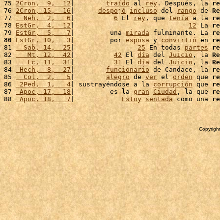
75 
2Cron,  9,  12
|        
traído
 al 
rey
. Después, la 
re
76 
2Cron, 15,  16
|      
despojó
incluso
 del 
rango
 de 
Re
77 
  Neh,  2,   6
|          
6
 El 
rey
, que 
tenía
 a la 
re
78 
EstGr,  4,  12
|                             
12
 La 
re
79 
EstGr,  5,   7
|         una 
mirada
 fulminante. La 
re
80
EstGr, 10,   3
|         por 
esposa
 y 
convirtió
 en 
re
81 
  Sab, 14,  25
|                
25
 En todas 
partes
re
82 
   Mt, 12,  42
|          
42
 El 
día
 del 
Juicio
, la 
Re
83 
   Lc, 11,  31
|          
31
 El 
día
 del 
Juicio
, la 
Re
84 
 Hech,  8,  27
|        
funcionario
 de Candace, la 
re
85 
  Col,  2,   5
|        
alegro
 de 
ver
 el 
orden
 que 
re
86 
 2Ped,  1,   4
| sustrayéndose a la 
corrupción
 que 
re
87 
 Apoc, 17,  18
|         es la 
gran
Ciudad
, la que 
re
88 
 Apoc, 18,   7
|            
Estoy
sentada
 como una 
re
Copyright