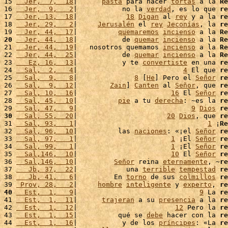
15 
  Jer,  7,  18
|      
pasta
 para hacer 
tortas
 a la 
Re
16 
  Jer,  9,   2
|           no la 
verdad
, es lo que 
re
17 
  Jer, 13,  18
|            
18
Digan
 al 
rey
 y a la 
re
18 
  Jer, 29,   2
|     
Jerusalén
 el 
rey
Jeconías
, la 
re
19 
  Jer, 44,  17
|          
quemaremos
incienso
 a la 
Re
20
  Jer, 44,  18
|           de 
quemar
incienso
 a la 
Re
21 
  Jer, 44,  19
|   nosotros quemamos 
incienso
 a la 
Re
22 
  Jer, 44,  25
|           de 
quemar
incienso
 a la 
Re
23 
   Ez, 16,  13
|           y te 
convertiste
 en una 
re
24 
  Sal,  2,   4
|                          
4
 El que 
re
25 
  Sal,  9,   8
|              
8
 [
He
] Pero el 
Señor
re
26 
  Sal,  9,  12
|        
Zain
] 
Canten
 al 
Señor
, que 
re
27 
  Sal, 10,  16
|                       
16
 El 
Señor
re
28 
  Sal, 45,  10
|          
pie
 a tu 
derecha
: ~es la 
re
29 
  Sal, 47,   9
|                            
9
Dios
re
30
  Sal, 55,  20
|                      
20
Dios
, que 
re
31 
  Sal, 93,   1
|                                
1
 ¡
Re
32 
  Sal, 96,  10
|          las 
naciones
: «¡el 
Señor
re
33 
  Sal, 97,   1
|                       
1
 ¡El 
Señor
re
34 
  Sal, 99,   1
|                       
1
 ¡El 
Señor
re
35 
  Sal,146,  10
|                       
10
 El 
Señor
re
36 
  Sal,146,  10
|         
Señor
 reina 
eternamente
, ~
re
37 
   Jb, 37,  22
|            una 
terrible
tempestad
re
38 
   Jb, 41,   6
|         En 
torno
 de sus 
colmillos
re
39 
 Prov, 28,   2
|     
hombre
inteligente
 y 
experto
, 
re
40
  Est,  1,   9
|                              
9
 La 
re
41 
  Est,  1,  11
|      
trajeran
 a su 
presencia
 a la 
re
42 
  Est,  1,  12
|                        
12
 Pero la 
re
43 
  Est,  1,  15
|          qué se 
debe
 hacer con la 
re
44 
  Est,  1,  16
|           y de los 
príncipes
: «La 
re