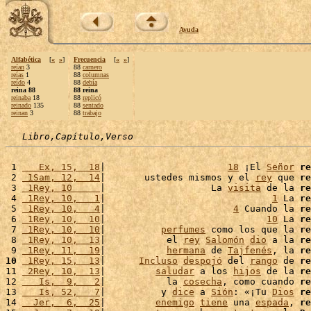
Ayuda
Alfabética
[
«
»
]
Frecuencia
[
«
»
]
reían
3
88
carnero
reías
1
88
columnas
reído
4
88
debía
reina 88
88 reina
reinaba
18
88
replicó
reinado
135
88
sentado
reinan
3
88
trabajo
Libro,Capítulo,Verso
 1 
   Ex, 15,  18
|                      
18
 ¡El 
Señor
re
 2 
 1Sam, 12,  14
|       ustedes mismos y el 
rey
 que 
re
 3 
 1Rey, 10     
|                   La 
visita
 de la 
re
 4 
 1Rey, 10,   1
|                              
1
 La 
re
 5 
 1Rey, 10,   4
|                       
4
 Cuando la 
re
 6 
 1Rey, 10,  10
|                             
10
 La 
re
 7 
 1Rey, 10,  10
|          
perfumes
 como los que la 
re
 8 
 1Rey, 10,  13
|           el 
rey
Salomón
dio
 a la 
re
 9 
 1Rey, 11,  19
|           
hermana
 de 
Tajfenés
, la 
re
10
 1Rey, 15,  13
|      
Incluso
despojó
 del 
rango
 de 
re
11 
 2Rey, 10,  13
|         
saludar
 a los 
hijos
 de la 
re
12 
   Is,  9,   2
|           la 
cosecha
, como cuando 
re
13 
   Is, 52,   7
|          y 
dice
 a 
Sión
: «¡Tu 
Dios
re
14 
  Jer,  6,  25
|         
enemigo
tiene
 una 
espada
, 
re