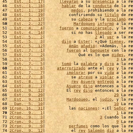
45 
  Est,  1,  17
|      
llevaran
 a su 
presencia
 a la 
re
46 
  Est,  1,  18
|       
hablar
 de la 
conducta
 de la 
re
47 
  Est,  1,  19
|           
medos
, prohibiendo a la 
re
48 
  Est,  1,  19
|          confiriendo su 
título
 de 
re
49 
  Est,  2,  17
|           su 
cabeza
 y la 
proclamó
re
50
  Est,  2,  22
|            
Mardoqueo
informó
 a la 
re
51 
  Est,  4,   4
|      
fueron
 a 
comunicárselo
, y la 
re
52 
  Est,  4,  14
|           si no has 
llegado
 a ser 
re
53 
  Est,  5,   2
|                     
2
 Al 
ver
 a la 
re
54 
  Est,  5,   3
|       
dijo
 a 
Ester
: «¿Qué 
tienes
, 
re
55 
  Est,  5,  12
|          
Amán
añadió
: «Además, la 
re
56 
  Est,  7,   1
|         
fueron
 al 
banquete
 con la 
re
57 
  Est,  7,   2
|              Qué es lo que 
pides
, 
re
58 
  Est,  7,   3
|                              
3
 La 
re
59 
  Est,  7,   5
|       
tomó
 la 
palabra
 y 
dijo
 a la 
re
60
  Est,  7,   6
|     
aterrorizado
 ante el 
rey
 y la 
re
61 
  Est,  7,   7
|         
implorar
 por su 
vida
 a la 
re
62 
  Est,  7,   8
|           se 
atreve
 a 
violar
 a la 
re
63 
  Est,  8,   1
|           
rey
Asuero
entregó
 a la 
re
64 
  Est,  8,   7
|         
Asuero
dijo
 entonces a la 
re
65 
  Est,  9,  12
|         El 
rey
dijo
 entonces a la 
re
66 
  Est,  9,  29
|                             
29
 La 
re
67 
  Est,  9,  31
|         
Mardoqueo
, el 
judío
, y la 
re
68 
  Dan,  5,  10
|                             
10
 La 
re
69 
1Cron, 16,  31
|          las 
naciones
: «¡El 
Señor
re
70
2Cron,  9,   1
|                              
1
 La 
re
71 
2Cron,  9,   3
|                       
3
 Cuando la 
re
72 
2Cron,  9,   9
|                              
9
 La 
re
73 
2Cron,  9,   9
|          
perfumes
 como los que la 
re
74 
2Cron,  9,  12
|           el 
rey
Salomón
dio
 a la 
re