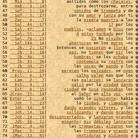
45 
  Miq,  1,   8
|        aullidos como los 
chacales
, 
g
46 
  Hab,  3,  14
|            para destrozarme, entre 
g
47 
  Sof,  1,  16
|           
sonidos
 de 
trompeta
 y de 
g
48 
  Sof,  3,  17
|         con su 
amor
 y 
lanza
 por ti 
g
49 
  Zac,  4,   7
|            la 
piedra
maestra
 a los 
g
50
  Sal, 44,  17
|                         
17
 por los 
g
51 
  Sal, 47,   2
|       
pueblos
, ~
aclamen
 a 
Dios
 con 
g
52 
  Sal, 55,   4
|            
4
estoy
turbado
 por los 
g
53 
  Sal, 74,  23
|                  
23
 No 
olvides
 los 
g
54 
  Sal,144,  14
|         
aberturas
 en los 
muros
 ~ni 
g
55 
   Jb,  2,  12
|    Entonces se 
pusieron
 a 
llorar
 a 
g
56 
   Jb,  3,  18
|         
paz
, no 
tienen
 que 
oír
 los 
g
57 
   Jb, 30,   5
|           
hombres
; se los 
echaba
 a 
g
58 
   Jb, 33,  26
|            
contempla
 su 
rostro
 con 
g
59 
   Jb, 39,  25
|           las 
voces
 de 
mando
 y los 
g
60
 Prov, 11,  10
|      
perecen
 los 
malvados
, se 
oyen
g
61 
  Ecl,  9,  17
|            
calma
valen
 más que los 
g
62 
  Lam,  2,   7
|          sus 
palacios
; se 
lanzaron
g
63 
  Est,  4,   1
|          
salió
 por la 
ciudad
dando
g
64 
  Est,  8,  15
|       
ciudad
 de 
Susa
resonaban
 los 
g
65 
2Cron, 15,  14
|          al 
Señor
 en 
alta
voz
. con 
g
66 
EstGr,  1,   4
|           soñó lo 
siguiente
: había 
g
67 
  Jdt,  7,  23
|            la 
ciudad
, y 
clamaban
 a 
g
68 
  Jdt, 14,   9
|       
dando
grandes
vítores
, y los 
g
69 
  Jdt, 14,  16
|        
sollozando
; y 
dando
grandes
g
70
  Jdt, 14,  19
| 
desconcertados
, y 
lanzaron
grandes
g
71 
  Jdt, 16,  11
|      
espanto
; 
mis
débiles
lanzaron
g
72 
 1Mac,  4,  40
|         las 
trompetas
, 
alzaron
 sus 
g
73 
 1Mac,  5,  33
|           las 
trompetas
 y 
orando
 a 
g
74 
 1Mac, 13,  45
|            
vestiduras
 y 
pidiendo
 a 
g