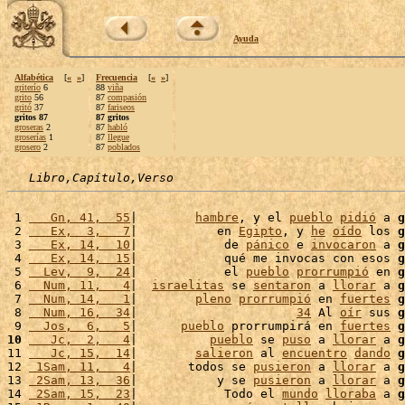
Ayuda
Alfabética
[
«
»
]
Frecuencia
[
«
»
]
griterío
6
88
viña
grito
56
87
compasión
gritó
37
87
fariseos
gritos 87
87 gritos
groseras
2
87
habló
groserías
1
87
llegue
grosero
2
87
poblados
Libro,Capítulo,Verso
 1 
   Gn, 41,  55
|        
hambre
, y el 
pueblo
pidió
 a 
g
 2 
   Ex,  3,   7
|           en 
Egipto
, y 
he
oído
 los 
g
 3 
   Ex, 14,  10
|            de 
pánico
 e 
invocaron
 a 
g
 4 
   Ex, 14,  15
|            qué me invocas con esos 
g
 5 
  Lev,  9,  24
|            el 
pueblo
prorrumpió
 en 
g
 6 
  Num, 11,   4
|  
israelitas
 se 
sentaron
 a 
llorar
 a 
g
 7 
  Num, 14,   1
|        
pleno
prorrumpió
 en 
fuertes
g
 8 
  Num, 16,  34
|                      
34
 Al 
oír
 sus 
g
 9 
  Jos,  6,   5
|      
pueblo
 prorrumpirá en 
fuertes
g
10
   Jc,  2,   4
|          
pueblo
 se 
puso
 a 
llorar
 a 
g
11 
   Jc, 15,  14
|        
salieron
 al 
encuentro
dando
g
12 
 1Sam, 11,   4
|       todos se 
pusieron
 a 
llorar
 a 
g
13 
 2Sam, 13,  36
|           y se 
pusieron
 a 
llorar
 a 
g
14 
 2Sam, 15,  23
|            Todo el 
mundo
lloraba
 a 
g