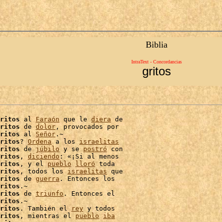
Biblia
IntraText - Concordancias
gritos
ritos
 al 
Faraón
 que le 
diera
 de

ritos
 de 
dolor
, provocados por

ritos
 al 
Señor
.~

ritos
? 
Ordena
 a los 
israelitas
ritos
 de 
júbilo
 y se 
postró
 con

ritos
, 
diciendo
: «¡Si al menos

ritos
, y el 
pueblo
lloró
 toda

ritos
, todos los 
israelitas
 que

ritos
 de 
guerra
ritos
.~

ritos
 de 
triunfo
. Entonces el

ritos
.~

ritos
. También el 
rey
 y todos

ritos
, mientras el 
pueblo
iba