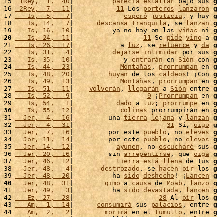
15 
 1Rey,  1,  40
|          
parecía
estallar
 bajo sus 
g
16 
 2Rey,  7,  11
|           
11
 Los 
porteros
lanzaron
g
17 
   Is,  5,   7
|             
esperó
justicia
, y hay 
g
18 
   Is, 14,   7
|      
descansa
tranquila
, se 
lanzan
g
19 
   Is, 16,  10
|          ya no hay en las 
viñas
 ni 
g
20
   Is, 24,  11
|                  
11
 Se 
pide
vino
 a 
g
21 
   Is, 26,  17
|            a 
luz
, se 
refuerce
 y 
da
g
22 
   Is, 31,   4
|          
dejarse
intimidar
 por sus 
g
23 
   Is, 35,  10
|             y 
entrarán
 en 
Sión
 con 
g
24 
   Is, 44,  23
|            
Montañas
, 
prorrumpan
 en 
g
25 
   Is, 48,  20
|         
huyan
 de los 
caldeos
! ¡Con 
g
26 
   Is, 49,  13
|            
Montañas
, 
prorrumpan
 en 
g
27 
   Is, 51,  11
|    
volverán
, 
llegarán
 a 
Sión
 entre 
g
28 
   Is, 52,   9
|                   
9
 ¡
Prorrumpan
 en 
g
29 
   Is, 54,   1
|           
dado
 a 
luz
; 
prorrumpe
 en 
g
30
   Is, 55,  12
|            
colinas
 prorrumpirán en 
g
31 
  Jer,  4,  16
|         una 
tierra
lejana
 y 
lanzan
g
32 
  Jer,  4,  31
|                        
31
 Sí, 
oigo
g
33 
  Jer,  7,  16
|         por este 
pueblo
, no 
eleves
g
34 
  Jer, 11,  14
|         por este 
pueblo
, no 
eleves
g
35 
  Jer, 14,  12
|           
ayunen
, no 
escucharé
 sus 
g
36 
  Jer, 20,  16
|         sin 
arrepentirse
, que 
oiga
g
37 
  Jer, 46,  12
|           
tierra
está
llena
 de tus 
g
38 
  Jer, 48,   4
|       
destrozado
, se 
hacen
oír
 los 
g
39 
  Jer, 48,  20
|          ha 
sido
deshecho
! ¡
Lancen
g
40
  Jer, 48,  31
|        
gimo
 a 
causa
 de 
Moab
, 
lanzo
g
41 
  Jer, 49,   3
|          ha 
sido
devastada
, 
lancen
g
42 
   Ez, 27,  28
|                      
28
 Al 
oír
 los 
g
43 
   Am,  1,  14
|      
consumirá
 sus 
palacios
, entre 
g
44 
   Am,  2,   2
|        
morirá
 en el 
tumulto
, entre 
g