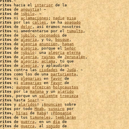
ritos
.~

ritos
 hacia el 
interior
 de la

ritos
 de 
angustia
! ~

ritos
 de 
júbilo
. ~

ritos
 ni 
aclamaciones
; 
nadie
pisa
ritos
 por las 
calles
, se ha 
apagado
ritos
 de 
dolor
, así éramos nosotros

ritos
 ni amedrentarse por el 
tumulto
,

ritos
 de 
júbilo
, 
coronados
 de

ritos
 de 
alegría
, y tú, 
bosque
,

ritos
 de 
alegría
anuncien
, 
hagan
ritos
 de 
alegría
, porque el 
Señor
ritos
 de 
júbilo
: una 
alegría
eterna
ritos
 de 
alegría
, 
ruinas
 de 
Jerusalén
,

ritos
 de 
alegría
, 
aclama
ritos
 de 
alegría
, y aplaudirán

ritos
 contra las 
ciudades
 de 
Judá
. ~

ritos
 como los de una 
parturienta
,

ritos
 ni 
plegarias
 en 
favor
 de

ritos
 ni 
plegarias
 en 
favor
 de

ritos
; 
aunque
ofrezcan
holocaustos
ritos
 por la 
mañana
 y un 
alarido
ritos
, porque un 
valiente
tropieza
ritos
 hasta 
Soar
! ~

ritos
 y 
alaridos
! ¡
Anuncien
ritos
 por todo 
Moab
, 
suspiro
 por

ritos
, 
hijas
 de 
Rabá
! ¡
Pónganse
ritos
 de tus 
timoneles
, 
temblarán
ritos
 de 
guerra
, en un 
día
 de

ritos
 de 
guerra
, al 
sonido
 de
