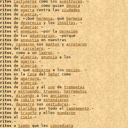
ritos
lastimeros
 como los 
avestruces
. ~

ritos
 de 
alegría
, como quien 
devora
ritos
 de 
guerra
 contra las 
ciudades
ritos
 de 
alegría
,~

ritos
 de: «¡Qué 
hermosa
, qué 
hermosa
ritos
 de 
desprecio
 y los 
insultos
, ~

ritos
 de 
alegría
; ~

ritos
 el 
enemigo
, ~por la 
opresión
ritos
 de tus 
adversarios
, ~porque

ritos
 de 
angustia
 en nuestras

ritos
, 
rasgaron
 sus 
mantos
 y 
arrojaron
ritos
 del 
carcelero
. ~

ritos
, como a un 
ladrón
. ~

ritos
 de 
alegría
, 
anuncia
 a los

ritos
 de 
guerra
ritos
 de 
alegría
. ~

ritos
 del que 
gobierna
 a los 
necios
. ~

ritos
 en la 
Casa
 del 
Señor
 como

ritos
 de 
amargura
, ~

ritos
 de 
alegría
. ~

ritos
 de 
júbilo
 y al 
son
 de 
trompetas
ritos
 y 
estruendo
, 
truenos
, 
terremotos
ritos
, 
diciendo
 a los 
ancianos
: ~

ritos
 de 
júbilo
 se 
extendieron
ritos
, 
desgarró
 sus 
vestiduras
ritos
 y 
alaridos
 por todo el 
campamento
.~

ritos
 de 
triunfo
 y ellos 
quedaron
ritos
 al 
cielo
.~

ritos
.~

ritos
 a 
Simón
 que les 
concediera