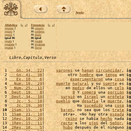
Ayuda
Alfabética
[
«
»
]
Frecuencia
[
«
»
]
ignoren
2
86
consejo
ignoro
3
86
corderos
ignoró
1
86
duelo
igual 86
86 igual
iguala
1
86
josafat
igualada
1
86
levántate
igualan
1
86
lluvia
Libro,Capítulo,Verso
 1 
   Gn, 34,  22
|     
varones
 se 
hagan
circuncidar
, 
ig
 2 
   Gn, 41,  38
|          otro 
hombre
 que 
tenga
 en 
ig
 3 
   Ex, 10,   6
|           
experimentaron
 una 
cosa
ig
 4 
  Num, 16,  29
|     
muerte
natural
 y su 
suerte
 es 
ig
 5 
  Num, 25,  11
|         en 
medio
 de ellos un 
celo
ig
 6 
 Deut, 18,   8
|            
8
 Y 
comerá
 una 
porción
ig
 7 
 Deut, 34,  10
|       
surgió
 en 
Israel
 un 
profeta
ig
 8 
   Jc,  5,  18
|     
pueblo
 que 
desafía
 la 
muerte
, 
ig
 9 
   Jc, 19,  30
|              Ha 
sucedido
 una 
cosa
ig
10
 1Sam, 15,   6
|       
bajen
, no sea que los 
trate
ig
11 
 1Sam, 21,  10
|        otra». «No hay otra 
espada
ig
12 
 1Rey, 10,  20
|         
reino
 se había 
hecho
 nada 
ig
13 
 1Rey, 15,  11
|       
recto
 a los 
ojos
 del 
Señor
, 
ig
14 
 2Rey, 18,   5
|        
hubo
 después de él ninguno 
ig