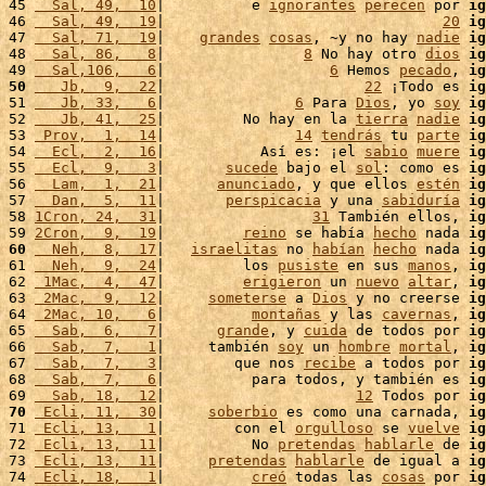
45 
  Sal, 49,  10
|          e 
ignorantes
perecen
 por 
ig
46 
  Sal, 49,  19
|                                
20
ig
47 
  Sal, 71,  19
|    
grandes
cosas
, ~y no hay 
nadie
ig
48 
  Sal, 86,   8
|                
8
 No hay otro 
dios
ig
49 
  Sal,106,   6
|                   
6
 Hemos 
pecado
, 
ig
50
   Jb,  9,  22
|                       
22
 ¡Todo es 
ig
51 
   Jb, 33,   6
|               
6
 Para 
Dios
, yo 
soy
ig
52 
   Jb, 41,  25
|         No hay en la 
tierra
nadie
ig
53 
 Prov,  1,  14
|               
14
tendrás
 tu 
parte
ig
54 
  Ecl,  2,  16
|           Así es: ¡el 
sabio
muere
ig
55 
  Ecl,  9,   3
|       
sucede
 bajo el 
sol
: como es 
ig
56 
  Lam,  1,  21
|      
anunciado
, y que ellos 
estén
ig
57 
  Dan,  5,  11
|       
perspicacia
 y una 
sabiduría
ig
58 
1Cron, 24,  31
|                 
31
 También ellos, 
ig
59 
2Cron,  9,  19
|         
reino
 se había 
hecho
 nada 
ig
60
  Neh,  8,  17
|   
israelitas
 no 
habían
hecho
 nada 
ig
61 
  Neh,  9,  24
|         los 
pusiste
 en sus 
manos
, 
ig
62 
 1Mac,  4,  47
|         
erigieron
 un 
nuevo
altar
, 
ig
63 
 2Mac,  9,  12
|     
someterse
 a 
Dios
 y no creerse 
ig
64 
 2Mac, 10,   6
|          
montañas
 y las 
cavernas
, 
ig
65 
  Sab,  6,   7
|      
grande
, y 
cuida
 de todos por 
ig
66 
  Sab,  7,   1
|     también 
soy
 un 
hombre
mortal
, 
ig
67 
  Sab,  7,   3
|        que nos 
recibe
 a todos por 
ig
68 
  Sab,  7,   6
|          para todos, y también es 
ig
69 
  Sab, 18,  12
|                      
12
 Todos por 
ig
70
 Ecli, 11,  30
|     
soberbio
 es como una carnada, 
ig
71 
 Ecli, 13,   1
|        con el 
orgulloso
 se 
vuelve
ig
72 
 Ecli, 13,  11
|          No 
pretendas
hablarle
 de 
ig
73 
 Ecli, 13,  11
|     
pretendas
hablarle
 de igual a 
ig
74 
 Ecli, 18,   1
|          
creó
 todas las 
cosas
 por 
ig