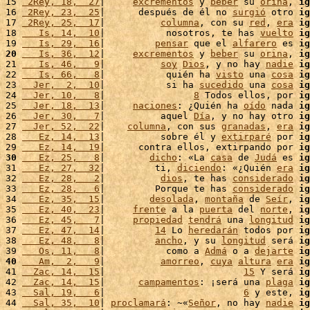
15 
 2Rey, 18,  27
|     
excrementos
 y 
beber
 su 
orina
, 
ig
16 
 2Rey, 23,  25
|      después de él no 
surgió
 otro 
ig
17 
 2Rey, 25,  17
|          
columna
, con su 
red
, 
era
ig
18 
   Is, 14,  10
|           nosotros, te has 
vuelto
ig
19 
   Is, 29,  16
|         
pensar
 que el 
alfarero
 es 
ig
20
   Is, 36,  12
|     
excrementos
 y 
beber
 su 
orina
, 
ig
21 
   Is, 46,   9
|          
soy
Dios
, y no hay 
nadie
ig
22 
   Is, 66,   8
|           quién ha 
visto
 una 
cosa
ig
23 
  Jer,  2,  10
|           si ha 
sucedido
 una 
cosa
ig
24 
  Jer, 10,   8
|                
8
 Todos ellos, por 
ig
25 
  Jer, 18,  13
|     
naciones
: ¿Quién ha 
oído
 nada 
ig
26 
  Jer, 30,   7
|          aquel 
Día
, y no hay otro 
ig
27 
  Jer, 52,  22
|    
columna
, con sus 
granadas
, 
era
ig
28 
   Ez, 14,  13
|          sobre él y 
extirparé
 por 
ig
29 
   Ez, 14,  19
|      contra ellos, extirpando por 
ig
30
   Ez, 25,   8
|        
dicho
: «La 
casa
 de 
Judá
 es 
ig
31 
   Ez, 27,  32
|         ti, 
diciendo
: «¿Quién 
era
ig
32 
   Ez, 28,   2
|          
dios
, te has 
considerado
ig
33 
   Ez, 28,   6
|         Porque te has 
considerado
ig
34 
   Ez, 35,  15
|        
desolada
, 
montaña
 de 
Seír
, 
ig
35 
   Ez, 40,  23
|     
frente
 a la 
puerta
 del 
norte
, 
ig
36 
   Ez, 45,   7
|     
propiedad
tendrá
 una 
longitud
ig
37 
   Ez, 47,  14
|         
14
 Lo 
heredarán
 todos por 
ig
38 
   Ez, 48,   8
|         
ancho
, y su 
longitud
 será 
ig
39 
   Os, 11,   8
|           como a 
Admá
 o a 
dejarte
ig
40
   Am,  2,   9
|          
amorreo
, 
cuya
altura
era
ig
41 
  Zac, 14,  15
|                         
15
 Y será 
ig
42 
  Zac, 14,  15
|      
campamentos
: ¡será una 
plaga
ig
43 
  Sal, 19,   6
|                         
6
 y este, 
ig
44 
  Sal, 35,  10
| 
proclamará
: ~«
Señor
, no hay 
nadie
ig