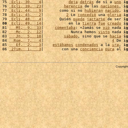
75 
 Ecli, 30,   4
|           
deja
detrás
 de sí a 
uno
ig
76 
 Ecli, 39,  23
|         
herencia
 de las 
naciones
, 
ig
77 
 Ecli, 44,   9
|       como si no 
hubieran
nacido
, 
ig
78 
 Ecli, 45,   2
|          
2
 Le 
concedió
 una 
gloria
ig
79 
 Ecli, 48,   4
|       Quién 
puede
jactarse
 de ser 
ig
80
 Ecli, 49,  14
|           en la 
tierra
fue
creado
ig
81 
   Mt,  9,  33
|     
comentaba
: «Jamás se 
vio
 nada 
ig
82 
   Mc,  2,  12
|            Nunca hemos 
visto
 nada 
ig
83 
   Jn,  5,  18
|         
sábado
, sino que se 
hacía
ig
84 
  Rom,  7,   4
|                              
4
 De 
ig
85 
   Ef,  2,   3
|    
estábamos
condenados
 a la 
ira
, 
ig
86 
 2Tim,  1,   3
|        con una 
conciencia
pura
 al 
ig
Copyright