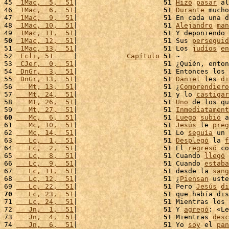
45 
 1Mac,  5,  51
|                     
51
Hizo
pasar
 al
46 
 1Mac,  6,  51
|                     
51
Durante
 mucho
47 
 1Mac,  9,  51
|                     
51
 En cada una d
48 
 1Mac, 10,  51
|                     
51
Alejandro
man
49 
 1Mac, 11,  51
|                     
51
 Y deponiendo 
50
 1Mac, 12,  51
|                     
51
 Sus 
perseguid
51 
 1Mac, 13,  51
|                     
51
 Los 
judíos
en
52 
 Ecli, 51     
|            
Capítulo
51
 ~

53 
 CJer,  0,  51
|                     
51
 ¿Quién, enton
54 
 DnGr,  3,  51
|                     
51
 Entonces los 
55 
 DnGr, 13,  51
|                     
51
Daniel
 les 
di
56 
   Mt, 13,  51
|                     
51
 ¿
Comprendiero
57 
   Mt, 24,  51
|                     
51
 y lo 
castigar
58 
   Mt, 26,  51
|                     
51
Uno
 de los qu
59 
   Mt, 27,  51
|                     
51
Inmediatament
60
   Mc,  6,  51
|                     
51
Luego
subió
 a
61 
   Mc, 10,  51
|                     
51
Jesús
 le 
preg
62 
   Mc, 14,  51
|                     
51
 Lo 
seguía
 un 
63 
   Lc,  1,  51
|                     
51
Desplegó
 la 
f
64 
   Lc,  2,  51
|                     
51
 El 
regresó
 co
65 
   Lc,  8,  51
|                     
51
 Cuando 
llegó
 
66 
   Lc,  9,  51
|                     
51
 Cuando 
estaba
67 
   Lc, 11,  51
|                     
51
 desde la 
sang
68 
   Lc, 12,  51
|                     
51
 ¿
Piensan
 uste
69 
   Lc, 22,  51
|                     
51
 Pero 
Jesús
di
70
   Lc, 23,  51
|                     
51
 que había dis
71 
   Lc, 24,  51
|                     
51
 Mientras los 
72 
   Jn,  1,  51
|                     
51
 Y 
agregó
: «Le
73 
   Jn,  4,  51
|                     
51
 Mientras 
desc
74 
   Jn,  6,  51
|                     
51
 Yo 
soy
 el 
pan