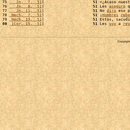
75 
   Jn,  7,  51
|                     
51
 «¿Acaso nuest
76 
   Jn,  8,  51
|                     
51
 Les 
aseguro
 q
77 
   Jn, 11,  51
|                     
51
 No 
dijo
 eso p
78 
 Hech,  7,  51
|                     
51
 ¡
Hombres
rebe
79 
 Hech, 13,  51
|                     
51
 Estos, sacudi
80
 1Cor, 15,  51
|                     
51
 Les 
voy
 a 
rev
Copyright