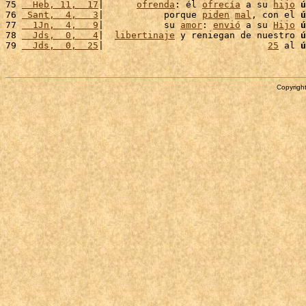
75 
  Heb, 11,  17
|      
ofrenda
: él 
ofrecía
 a su 
hijo
ú
76 
 Sant,  4,   3
|           porque 
piden
mal
, con el 
ú
77 
  1Jn,  4,   9
|           su 
amor
: 
envió
 a su 
Hijo
ú
78 
  Jds,  0,   4
|  
libertinaje
 y reniegan de nuestro 
ú
79 
  Jds,  0,  25
|                              
25
 al 
ú
Copyright