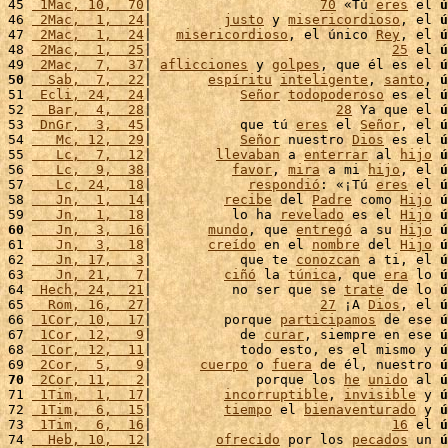
45 
 1Mac, 10,  70
|                     
70
 «Tú 
eres
 el 
ú
46 
 2Mac,  1,  24
|         
justo
 y 
misericordioso
, el 
ú
47 
 2Mac,  1,  24
|   
misericordioso
, el único 
Rey
, el 
ú
48 
 2Mac,  1,  25
|                              
25
 el 
ú
49 
 2Mac,  7,  37
| 
aflicciones
 y 
golpes
, que él es el 
ú
50
  Sab,  7,  22
|       
espíritu
inteligente
, 
santo
, 
ú
51 
 Ecli, 24,  24
|           
Señor
todopoderoso
 es el 
ú
52 
  Bar,  4,  28
|                       
28
 Ya que el 
ú
53 
 DnGr,  3,  45
|           que tú 
eres
 el 
Señor
, el 
ú
54 
   Mc, 12,  29
|           
Señor
 nuestro 
Dios
 es el 
ú
55 
   Lc,  7,  12
|        
llevaban
 a 
enterrar
 al 
hijo
ú
56 
   Lc,  9,  38
|          
favor
, 
mira
 a mi 
hijo
, el 
ú
57 
   Lc, 24,  18
|            
respondió
: «¡Tú 
eres
 el 
ú
58 
   Jn,  1,  14
|         
recibe
 del 
Padre
 como 
Hijo
ú
59 
   Jn,  1,  18
|          lo ha 
revelado
 es el 
Hijo
ú
60
   Jn,  3,  16
|       
mundo
, que 
entregó
 a su 
Hijo
ú
61 
   Jn,  3,  18
|       
creído
 en el 
nombre
 del 
Hijo
ú
62 
   Jn, 17,   3
|           que te 
conozcan
 a ti, el 
ú
63 
   Jn, 21,   7
|         
ciñó
 la 
túnica
, que 
era
 lo 
ú
64 
 Hech, 24,  21
|          no ser que se 
trate
 de lo 
ú
65 
  Rom, 16,  27
|                     
27
 ¡A 
Dios
, el 
ú
66 
 1Cor, 10,  17
|         porque 
participamos
 de ese 
ú
67 
 1Cor, 12,   9
|           de 
curar
, siempre en ese 
ú
68 
 1Cor, 12,  11
|           todo esto, es el mismo y 
ú
69 
 2Cor,  5,   9
|      
cuerpo
 o 
fuera
 de él, nuestro 
ú
70
 2Cor, 11,   2
|             porque los 
he
unido
 al 
ú
71 
 1Tim,  1,  17
|         
incorruptible
, 
invisible
 y 
ú
72 
 1Tim,  6,  15
|         
tiempo
 el 
bienaventurado
 y 
ú
73 
 1Tim,  6,  16
|                              
16
 el 
ú
74 
  Heb, 10,  12
|        
ofrecido
 por los 
pecados
 un 
ú