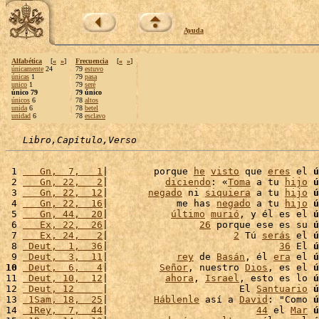
Ayuda
Alfabética
[
«
»
]
Frecuencia
[
«
»
]
únicamente
24
79
estuvo
únicas
1
79
pasa
unico
1
79
seré
único 79
79 único
únicos
6
78
altos
unida
6
78
betel
unidad
6
78
esclavo
Libro,Capítulo,Verso
 1 
   Gn,  7,   1
|        porque 
he
visto
 que 
eres
 el 
ú
 2 
   Gn, 22,   2
|          
diciendo
: «
Toma
 a tu 
hijo
ú
 3 
   Gn, 22,  12
|       
negado
 ni 
siquiera
 a tu 
hijo
ú
 4 
   Gn, 22,  16
|            me has 
negado
 a tu 
hijo
ú
 5 
   Gn, 44,  20
|           
último
murió
, y él es el 
ú
 6 
   Ex, 22,  26
|                
26
 porque ese es su 
ú
 7 
   Ex, 24,   2
|                      
2
 Tú 
serás
 el 
ú
 8 
 Deut,  1,  36
|                              
36
 El 
ú
 9 
 Deut,  3,  11
|            
rey
 de 
Basán
, él 
era
 el 
ú
10
 Deut,  6,   4
|         
Señor
, nuestro 
Dios
, es el 
ú
11 
 Deut, 10,  12
|          
ahora
, 
Israel
, esto es lo 
ú
12 
 Deut, 12     
|                       El 
Santuario
ú
13 
 1Sam, 18,  25
|        
Háblenle
 así a 
David
: "Como 
ú
14 
 1Rey,  7,  44
|                          
44
 el 
Mar
ú