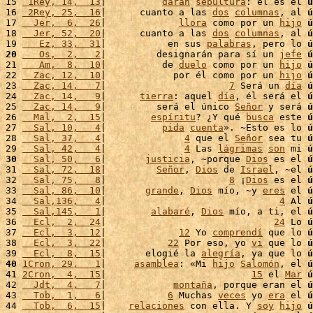
15 
 1Rey, 14,  13
|          
darán
sepultura
: él es el 
ú
16 
 2Rey, 25,  16
|      cuanto a las 
dos
columnas
, al 
ú
17 
  Jer,  6,  26
|             
llora
 como por un 
hijo
ú
18 
  Jer, 52,  20
|      cuanto a las 
dos
columnas
, al 
ú
19 
   Ez, 33,  31
|           en sus 
palabras
, pero lo 
ú
20
   Os,  2,   2
|         designarán para sí un 
jefe
ú
21 
   Am,  8,  10
|          de 
duelo
 como por un 
hijo
ú
22 
  Zac, 12,  10
|            por él como por un 
hijo
ú
23 
  Zac, 14,   7
|                      
7
 Será un 
día
ú
24 
  Zac, 14,   9
|      
tierra
: aquel 
día
, él será el 
ú
25 
  Zac, 14,   9
|         será el único 
Señor
 y será 
ú
26 
  Mal,  2,  15
|        
espíritu
? ¿Y qué 
busca
 este 
ú
27 
  Sal, 10,   4
|          
pida
cuenta
». ~Esto es lo 
ú
28 
  Sal, 37,   4
|              
4
 que el 
Señor
 sea tu 
ú
29 
  Sal, 42,   4
|              
4
 Las 
lágrimas
son
 mi 
ú
30
  Sal, 50,   6
|       
justicia
, ~porque 
Dios
 es el 
ú
31 
  Sal, 72,  18
|         
Señor
, 
Dios
 de 
Israel
, ~el 
ú
32 
  Sal, 75,   8
|                      
8
 ¡
Dios
 es el 
ú
33 
  Sal, 86,  10
|       
grande
, 
Dios
 mío, ~y 
eres
 el 
ú
34 
  Sal,136,   4
|                               
4
 Al 
ú
35 
  Sal,145,   1
|        
alabaré
, 
Dios
 mío, a ti, el 
ú
36 
  Ecl,  2,  24
|                              
24
 Lo 
ú
37 
  Ecl,  3,  12
|             
12
 Yo 
comprendí
 que lo 
ú
38 
  Ecl,  3,  22
|           
22
 Por eso, yo 
vi
 que lo 
ú
39 
  Ecl,  8,  15
|       elogié la 
alegría
, ya que lo 
ú
40
1Cron, 29,   1
|     
asamblea
: «Mi 
hijo
Salomón
, el 
ú
41 
2Cron,  4,  15
|                          
15
 el 
Mar
ú
42 
  Jdt,  4,   7
|            
montaña
, porque eran el 
ú
43 
  Tob,  1,   6
|           
6
 Muchas 
veces
 yo 
era
 el 
ú
44 
  Tob,  6,  15
|    
relaciones
 con ella. Y 
soy
hijo
ú