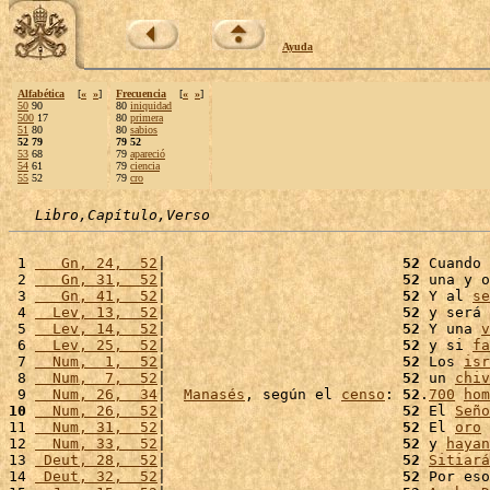
Ayuda
Alfabética
[
«
»
]
Frecuencia
[
«
»
]
50
90
80
iniquidad
500
17
80
primera
51
80
80
sabios
52 79
79 52
53
68
79
apareció
54
61
79
ciencia
55
52
79
cro
Libro,Capítulo,Verso
 1 
   Gn, 24,  52
|                           
52
 Cuando 
 2 
   Gn, 31,  52
|                           
52
 una y o
 3 
   Gn, 41,  52
|                           
52
 Y al 
se
 4 
  Lev, 13,  52
|                           
52
 y será 
 5 
  Lev, 14,  52
|                           
52
 Y una 
v
 6 
  Lev, 25,  52
|                           
52
 y si 
fa
 7 
  Num,  1,  52
|                           
52
 Los 
isr
 8 
  Num,  7,  52
|                           
52
 un 
chiv
 9 
  Num, 26,  34
|  
Manasés
, según el 
censo
: 
52
.
700
hom
10
  Num, 26,  52
|                           
52
 El 
Seño
11 
  Num, 31,  52
|                           
52
 El 
oro
 
12 
  Num, 33,  52
|                           
52
 y 
hayan
13 
 Deut, 28,  52
|                           
52
Sitiará
14 
 Deut, 32,  52
|                           
52
 Por eso