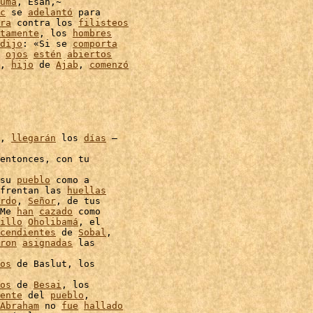
umá
, Esán,~

c
 se 
adelantó
 para

ra
 contra los 
filisteos
tamente
, los 
hombres
dijo
: «Si se 
comporta
 
ojos
estén
abiertos
, 
hijo
 de 
Ajab
, 
comenzó
, 
llegarán
 los 
días
 –

entonces, con tu

su 
pueblo
 como a

frentan las 
huellas
rdo
, 
Señor
, de tus

Me 
han
cazado
 como

illo
Oholibamá
, el

cendientes
 de 
Sobal
,

ron
asignadas
 las

os
 de Baslut, los

os
 de 
Besai
, los

ente
 del 
pueblo
,

Abraham
 no 
fue
hallado