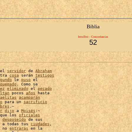
Biblia
IntraText - Concordancias
52
el 
servidor
 de 
Abraham
tra 
cosa
 serán 
testigos
gundo
 le 
puso
 el

quemado
. Como se

ez
eliminado
 el 
pecado
ltan
 pocos 
años
 hasta

aelitas
acamparán
o
 para un 
sacrificio
bres
r
dijo
 a 
Moisés
:~

que los 
oficiales
desposeído
 de sus

 a todas tus 
ciudades
,

 no 
entrarás
 en la
