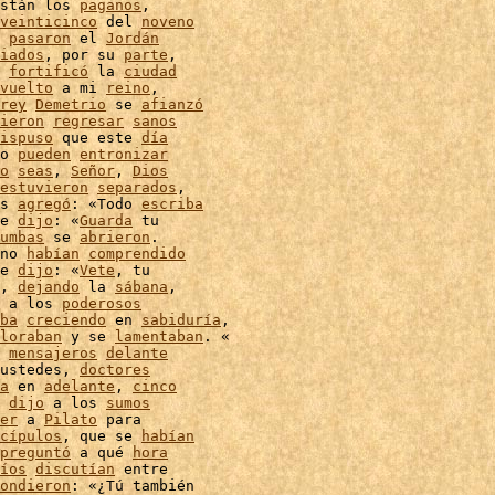
stán los 
paganos
,

veinticinco
 del 
noveno
 
pasaron
 el 
Jordán
iados
, por su 
parte
,

 
fortificó
 la 
ciudad
vuelto
 a mi 
reino
,

rey
Demetrio
 se 
afianzó
ieron
regresar
sanos
ispuso
 que este 
día
o 
pueden
entronizar
o
seas
, 
Señor
, 
Dios
estuvieron
separados
,

s 
agregó
: «Todo 
escriba
e 
dijo
: «
Guarda
 tu

umbas
 se 
abrieron
no 
habían
comprendido
e 
dijo
: «
Vete
, tu

, 
dejando
 la 
sábana
,

 a los 
poderosos
ba
creciendo
 en 
sabiduría
,

loraban
 y se 
lamentaban
. «

mensajeros
delante
ustedes, 
doctores
a
 en 
adelante
, 
cinco
 
dijo
 a los 
sumos
er
 a 
Pilato
 para

cípulos
, que se 
habían
preguntó
 a qué 
hora
íos
discutían
 entre

ondieron
: «¿Tú también
