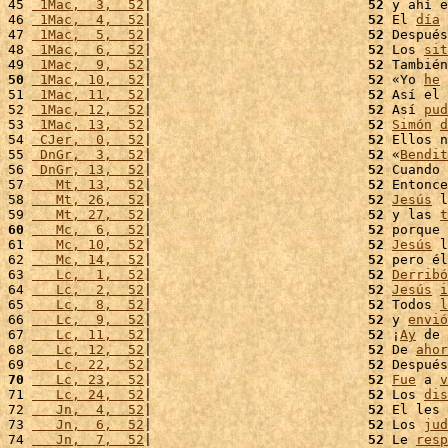
45 
 1Mac,  3,  52
|                           
52
 y ahí e
46 
 1Mac,  4,  52
|                           
52
 El 
día
47 
 1Mac,  5,  52
|                           
52
 Después
48 
 1Mac,  6,  52
|                           
52
 Los 
sit
49 
 1Mac,  9,  52
|                           
52
 También
50
 1Mac, 10,  52
|                           
52
 «Yo 
he
51 
 1Mac, 11,  52
|                           
52
 Así el 
52 
 1Mac, 12,  52
|                           
52
 Así 
pud
53 
 1Mac, 13,  52
|                           
52
Simón
d
54 
 CJer,  0,  52
|                           
52
 Ellos n
55 
 DnGr,  3,  52
|                           
52
 «
Bendit
56 
 DnGr, 13,  52
|                           
52
 Cuando 
57 
   Mt, 13,  52
|                           
52
 Entonce
58 
   Mt, 26,  52
|                           
52
Jesús
 l
59 
   Mt, 27,  52
|                           
52
 y las 
t
60
   Mc,  6,  52
|                           
52
 porque 
61 
   Mc, 10,  52
|                           
52
Jesús
 l
62 
   Mc, 14,  52
|                           
52
 pero él
63 
   Lc,  1,  52
|                           
52
Derribó
64 
   Lc,  2,  52
|                           
52
Jesús
i
65 
   Lc,  8,  52
|                           
52
 Todos 
l
66 
   Lc,  9,  52
|                           
52
 y 
envió
67 
   Lc, 11,  52
|                           
52
 ¡
Ay
 de 
68 
   Lc, 12,  52
|                           
52
 De 
ahor
69 
   Lc, 22,  52
|                           
52
 Después
70
   Lc, 23,  52
|                           
52
Fue
 a 
v
71 
   Lc, 24,  52
|                           
52
 Los 
dis
72 
   Jn,  4,  52
|                           
52
 El les 
73 
   Jn,  6,  52
|                           
52
 Los 
jud
74 
   Jn,  7,  52
|                           
52
 Le 
resp