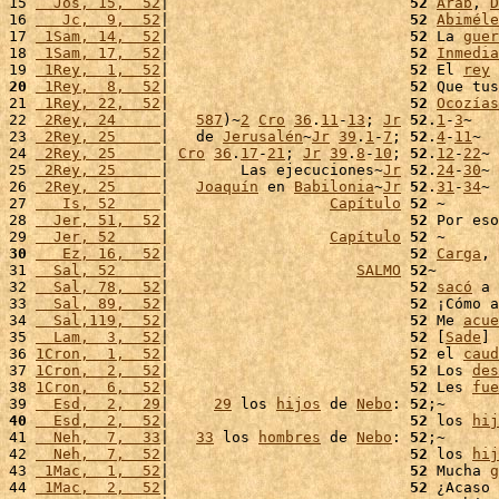
15 
  Jos, 15,  52
|                           
52
Arab
, 
D
16 
   Jc,  9,  52
|                           
52
Abiméle
17 
 1Sam, 14,  52
|                           
52
 La 
guer
18 
 1Sam, 17,  52
|                           
52
Inmedia
19 
 1Rey,  1,  52
|                           
52
 El 
rey
20
 1Rey,  8,  52
|                           
52
 Que tus
21 
 1Rey, 22,  52
|                           
52
Ocozías
22 
 2Rey, 24     
|   
587
)~
2
Cro
36
.
11
-
13
; 
Jr
52
.
1
-
3
~

23 
 2Rey, 25     
|   de 
Jerusalén
~
Jr
39
.
1
-
7
; 
52
.
4
-
11
~

24 
 2Rey, 25     
| 
Cro
36
.
17
-
21
; 
Jr
39
.
8
-
10
; 
52
.
12
-
22
~

25 
 2Rey, 25     
|        Las ejecuciones~
Jr
52
.
24
-
30
~

26 
 2Rey, 25     
|   
Joaquín
 en 
Babilonia
~
Jr
52
.
31
-
34
~

27 
   Is, 52     
|                  
Capítulo
52
 ~

28 
  Jer, 51,  52
|                           
52
 Por eso
29 
  Jer, 52     
|                  
Capítulo
52
30
   Ez, 16,  52
|                           
52
Carga
, 
31 
  Sal, 52     
|                     
SALMO
52
~

32 
  Sal, 78,  52
|                           
52
sacó
 a 
33 
  Sal, 89,  52
|                           
52
 ¡Cómo a
34 
  Sal,119,  52
|                           
52
 Me 
acue
35 
  Lam,  3,  52
|                           
52
 [
Sade
] 
36 
1Cron,  1,  52
|                           
52
 el 
caud
37 
1Cron,  2,  52
|                           
52
 Los 
des
38 
1Cron,  6,  52
|                           
52
 Les 
fue
39 
  Esd,  2,  29
|     
29
 los 
hijos
 de 
Nebo
: 
52
40
  Esd,  2,  52
|                           
52
 los 
hij
41 
  Neh,  7,  33
|   
33
 los 
hombres
 de 
Nebo
: 
52
;~

42 
  Neh,  7,  52
|                           
52
 los 
hij
43 
 1Mac,  1,  52
|                           
52
 Mucha 
g
44 
 1Mac,  2,  52
|                           
52
 ¿Acaso 