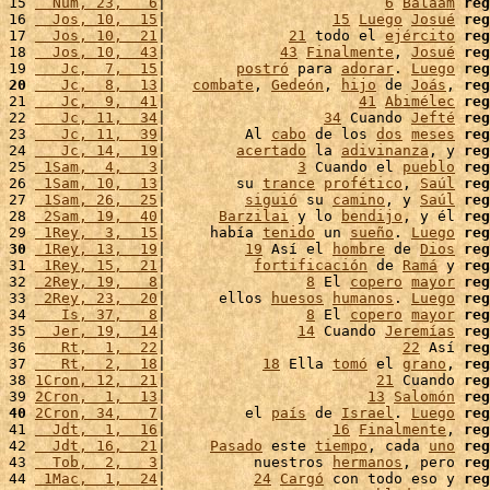
15 
  Num, 23,   6
|                         
6
Balaam
reg
16 
  Jos, 10,  15
|                   
15
Luego
Josué
reg
17 
  Jos, 10,  21
|              
21
 todo el 
ejército
reg
18 
  Jos, 10,  43
|             
43
Finalmente
, 
Josué
reg
19 
   Jc,  7,  15
|        
postró
 para 
adorar
. 
Luego
reg
20
   Jc,  8,  13
|   
combate
, 
Gedeón
, 
hijo
 de 
Joás
, 
reg
21 
   Jc,  9,  41
|                      
41
Abimélec
reg
22 
   Jc, 11,  34
|                  
34
 Cuando 
Jefté
reg
23 
   Jc, 11,  39
|         Al 
cabo
 de los 
dos
meses
reg
24 
   Jc, 14,  19
|        
acertado
 la 
adivinanza
, y 
reg
25 
 1Sam,  4,   3
|               
3
 Cuando el 
pueblo
reg
26 
 1Sam, 10,  13
|        su 
trance
profético
, 
Saúl
reg
27 
 1Sam, 26,  25
|         
siguió
 su 
camino
, y 
Saúl
reg
28 
 2Sam, 19,  40
|      
Barzilai
 y lo 
bendijo
, y él 
reg
29 
 1Rey,  3,  15
|     había 
tenido
 un 
sueño
. 
Luego
reg
30
 1Rey, 13,  19
|         
19
 Así el 
hombre
 de 
Dios
reg
31 
 1Rey, 15,  21
|          
fortificación
 de 
Ramá
 y 
reg
32 
 2Rey, 19,   8
|                
8
 El 
copero
mayor
reg
33 
 2Rey, 23,  20
|      ellos 
huesos
humanos
. 
Luego
reg
34 
   Is, 37,   8
|                
8
 El 
copero
mayor
reg
35 
  Jer, 19,  14
|               
14
 Cuando 
Jeremías
reg
36 
   Rt,  1,  22
|                           
22
 Así 
reg
37 
   Rt,  2,  18
|           
18
 Ella 
tomó
 el 
grano
, 
reg
38 
1Cron, 12,  21
|                        
21
 Cuando 
reg
39 
2Cron,  1,  13
|                       
13
Salomón
reg
40
2Cron, 34,   7
|         el 
país
 de 
Israel
. 
Luego
reg
41 
  Jdt,  1,  16
|                   
16
Finalmente
, 
reg
42 
  Jdt, 16,  21
|     
Pasado
 este 
tiempo
, cada 
uno
reg
43 
  Tob,  2,   3
|          nuestros 
hermanos
, pero 
reg
44 
 1Mac,  1,  24
|          
24
Cargó
 con todo eso y 
reg