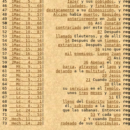
45 
 1Mac,  5,   8
|          
Iazer
 y sus 
poblados
, y 
reg
46 
 1Mac,  5,  68
|          
ciudades
, y 
finalmente
, 
reg
47 
 1Mac,  7,  20
| 
destacamento
 a su 
disposición
, y 
reg
48 
 1Mac,  9,  57
|    
Alcimo
 había 
muerto
, 
Báquides
reg
49 
 1Mac,  9,  72
|          
anteriormente
 en 
Judá
 y 
reg
50
 1Mac, 10,  66
|                   
66
 Así 
Jonatán
reg
51 
 1Mac, 10,  68
|     
contrariado
 por esta 
noticia
reg
52 
 1Mac, 10,  87
|                       
87
 Después 
reg
53 
 1Mac, 11,   7
|     
llamado
 Eléuteros, y de allí 
reg
54 
 1Mac, 11,  54
|         
54
 Después de un 
tiempo
, 
reg
55 
 1Mac, 11,  74
|      
extranjero
. Después 
Jonatán
reg
56 
 1Mac, 15,  36
|                      
36
 sino que 
reg
57 
 1Mac, 16,  10
|         
mil
enemigos
. 
Luego
Juan
reg
58 
 2Mac,  4,  25
|                           
25
 Así 
reg
59 
 2Mac,  4,  36
|                 
36
Apenas
 el 
rey
reg
60
   Mt,  9,   1
|        
barca
, 
atravesó
 el 
lago
 y 
reg
61 
   Mt, 13,  36
|     
dejando
 a la 
multitud
, 
Jesús
reg
62 
   Mc,  3,  20
|                         
20
Jesús
reg
63 
   Mc,  5,  21
|                  
21
 Cuando 
Jesús
reg
64 
   Mc,  7,  30
|                          
30
 Ella 
reg
65 
   Lc,  1,  23
|        su 
servicio
 en el 
Templo
, 
reg
66 
   Lc,  1,  56
|          unos 
tres
meses
 y 
luego
reg
67 
   Lc,  2,  51
|                            
51
 El 
reg
68 
   Lc,  4,   1
|        
lleno
 del 
Espíritu
Santo
, 
reg
69 
   Lc,  8,  37
|         él, 
subiendo
 a la 
barca
, 
reg
70
   Lc, 24,  12
|        que las sábanas. Entonces 
reg
71 
   Jn,  7,  53
|                    
53
 Y cada 
uno
reg
72 
 Hech, 11,   2
|                 
2
 Y cuando 
Pedro
reg
73 
 Hech, 14,  20
|       
rodeado
 de sus 
discípulos
, 
reg