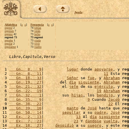
Ayuda
Alfabética
[
«
»
]
Frecuencia
[
«
»
]
regresé
2
74
tobías
regresen
7
74
verán
regreso
42
73
lecho
regresó 73
73 regresó
reguém
1
73
viuda
regular
2
73
vivir
regularme
1
73
vuelto
Libro,Capítulo,Verso
 1 
   Gn,  8,   9
|          
lugar
 donde 
apoyarse
, y 
reg
 2 
   Gn,  8,  11
|                          
11
 Esta 
reg
 3 
   Gn, 18,  33
|          
Señor
 se 
fue
, y 
Abraham
reg
 4 
   Gn, 19,  27
|       del 
día
siguiente
, 
Abraham
reg
 5 
   Gn, 21,  32
|        el 
jefe
 de su 
ejército
, y 
reg
 6 
   Gn, 22,  19
|                       
19
Abraham
reg
 7 
   Gn, 32,   1
|        sus 
hijas
, los 
bendijo
, y 
reg
 8 
   Gn, 35,   9
|                   
9
 Cuando 
Jacob
reg
 9 
   Gn, 38,  22
|                            
22
 El 
reg
10
   Gn, 39,  16
|          
manto
 de 
José
 hasta que 
reg
11 
   Gn, 50,  14
|        
sepultar
 a su 
padre
, 
José
reg
12 
   Ex,  2,  13
|              
13
 Al 
día
siguiente
reg
13 
   Ex,  7,  23
|             
23
 Y 
dándose
vuelta
, 
reg
14 
   Ex, 18,  27
|     
despidió
 a su 
suegro
, y este 
reg