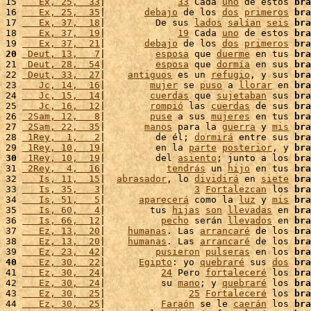
15 
   Ex, 25,  33
|             
33
 Cada 
uno
 de estos 
bra
16 
   Ex, 25,  35
|       
debajo
 de los 
dos
primeros
bra
17 
   Ex, 37,  18
|         De sus 
lados
salían
seis
bra
18 
   Ex, 37,  19
|             
19
 Cada 
uno
 de estos 
bra
19 
   Ex, 37,  21
|       
debajo
 de los 
dos
primeros
bra
20
 Deut, 13,   7
|         
esposa
 que 
duerme
 en tus 
bra
21 
 Deut, 28,  54
|         
esposa
 que 
dormía
 en sus 
bra
22 
 Deut, 33,  27
|    
antiguos
 es un 
refugio
, y sus 
bra
23 
   Jc, 14,  16
|        
mujer
 se 
puso
 a 
llorar
 en 
bra
24 
   Jc, 15,  14
|        
cuerdas
 que 
sujetaban
 sus 
bra
25 
   Jc, 16,  12
|        
rompió
 las 
cuerdas
 de sus 
bra
26 
 2Sam, 12,   8
|        
puse
 a sus 
mujeres
 en tus 
bra
27 
 2Sam, 22,  35
|       
manos
 para la 
guerra
 y 
mis
bra
28 
 1Rey,  1,   2
|         de él; 
dormirá
 entre sus 
bra
29 
 1Rey, 10,  19
|         en la 
parte
posterior
, y 
bra
30
 1Rey, 10,  19
|         del 
asiento
; junto a los 
bra
31 
 2Rey,  4,  16
|           
tendrás
 un 
hijo
 en tus 
bra
32 
   Is, 11,  15
|  
abrasador
, lo 
dividirá
 en 
siete
bra
33 
   Is, 35,   3
|                
3
Fortalezcan
 los 
bra
34 
   Is, 51,   5
|      
aparecerá
 como la 
luz
 y 
mis
bra
35 
   Is, 60,   4
|        tus 
hijas
son
llevadas
 en 
bra
36 
   Is, 66,  12
|          
pecho
 serán 
llevados
 en 
bra
37 
   Ez, 13,  20
|    
humanas
. Las 
arrancaré
 de los 
bra
38 
   Ez, 13,  20
|    
humanas
. Las 
arrancaré
 de los 
bra
39 
   Ez, 23,  42
|         
pusieron
pulseras
 en los 
bra
40
   Ez, 30,  22
|      
Egipto
: yo 
quebraré
 sus 
dos
bra
41 
   Ez, 30,  24
|          
24
 Pero 
fortaleceré
 los 
bra
42 
   Ez, 30,  24
|          su 
mano
; y 
quebraré
 los 
bra
43 
   Ez, 30,  25
|               
25
Fortaleceré
 los 
bra
44 
   Ez, 30,  25
|          
Faraón
 se le 
caerán
 los 
bra