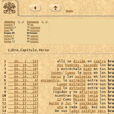
Ayuda
Alfabética
[
«
»
]
Frecuencia
[
«
»
]
brazalete
2
70
ten
brazaletes
5
70
trompetas
brazo
96
69
apóstoles
brazos 69
69 brazos
brebajes
1
69
carneros
brecha
20
69
enfermo
brechas
12
69
entraron
Libro,Capítulo,Verso
 1 
   Gn,  2,  10
|         allí se 
divide
 en 
cuatro
bra
 2 
   Gn, 19,  10
|         
dos
hombres
, 
sacando
 los 
bra
 3 
   Gn, 21,  18
|         y estréchalo 
bien
 en tus 
bra
 4 
   Gn, 24,  22
|      
joven
; 
luego
 le 
puso
 en los 
bra
 5 
   Gn, 24,  47
|      
nariz
 y las 
pulseras
 en los 
bra
 6 
   Gn, 33,   4
| 
encuentro
, lo 
estrechó
 entre sus 
bra
 7 
   Gn, 45,  14
|         
Luego
estrechó
 entre sus 
bra
 8 
   Gn, 46,  29
|       
José
 lo 
estrechó
 entre sus 
bra
 9 
   Gn, 49,  24
|       rígidos y se 
aflojaron
 los 
bra
10
   Ex, 17,  11
|        mientras 
Moisés
tenía
 los 
bra
11 
   Ex, 17,  12
|         
12
 Como 
Moisés
tenía
 los 
bra
12 
   Ex, 17,  12
|     
Aarón
 y 
Jur
 le 
sostenían
 los 
bra
13 
   Ex, 17,  12
|         
uno
 a cada 
lado
. Así sus 
bra
14 
   Ex, 25,  32
|        De sus 
lados
saldrán
seis
bra