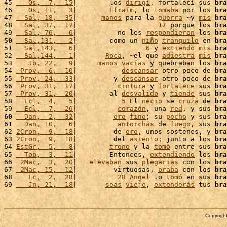
45 
   Os,  7,  15
|        los 
dirigí
, fortalecí sus 
bra
46 
   Os, 11,   3
|        
Efraím
, lo 
tomaba
 por los 
bra
47 
  Sal, 18,  35
|      
manos
 para la 
guerra
 ~y 
mis
bra
48 
  Sal, 37,  17
|                    
17
 porque los 
bra
49 
  Sal, 76,   6
|          no les 
respondieron
 los 
bra
50
  Sal,131,   2
|        como un 
niño
tranquilo
 en 
bra
51 
  Sal,143,   6
|                 
6
 y 
extiendo
mis
bra
52 
  Sal,144,   1
|       
Roca
, ~el que 
adiestra
mis
bra
53 
   Jb, 22,   9
|     
manos
vacías
 y quebraban los 
bra
54 
 Prov,  6,  10
|           
descansar
 otro poco de 
bra
55 
 Prov, 24,  33
|         y 
descansar
 otro poco de 
bra
56 
 Prov, 31,  17
|          
cintura
 y 
fortalece
 sus 
bra
57 
 Prov, 31,  20
|        al 
desvalido
 y 
tiende
 sus 
bra
58 
  Ecl,  4,   5
|           
5
 El 
necio
 se 
cruza
 de 
bra
59 
  Ecl,  7,  26
|          
corazón
, una 
red
, y sus 
bra
60
  Dan,  2,  32
|         
oro
fino
; su 
pecho
 y sus 
bra
61 
  Dan, 10,   6
|          
antorchas
 de 
fuego
, sus 
bra
62 
2Cron,  9,  18
|         de 
oro
, unos sostenes, y 
bra
63 
2Cron,  9,  18
|         del 
asiento
; junto a los 
bra
64 
EstGr,  5,   8
|        
trono
 y la 
tomó
 entre sus 
bra
65 
  Tob,  3,  11
|        Entonces, 
extendiendo
 los 
bra
66 
 2Mac,  3,  20
|   
elevaban
 sus 
plegarias
 con los 
bra
67 
 2Mac, 15,  12
|         virtuosas, 
oraba
 con los 
bra
68 
   Lc,  2,  28
|          
28
Angel
 lo 
tomó
 en sus 
bra
69 
   Jn, 21,  18
|       
seas
viejo
, 
extenderás
 tus 
bra
Copyright