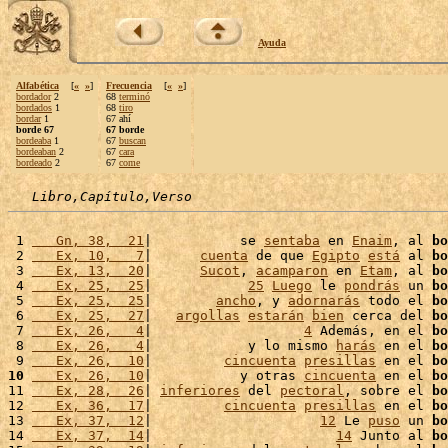
Ayuda
Alfabética
[
«
»
]
Frecuencia
[
«
»
]
bordador
2
68
terminó
bordados
1
68
tiro
bordar
1
67 ahí
borde 67
67 borde
bordeaba
1
67
buscan
bordeaban
2
67
cara
bordeado
2
67
come
Libro,Capítulo,Verso
 1 
   Gn, 38,  21
|           se 
sentaba
 en 
Enaim
, al 
bo
 2 
   Ex, 10,   7
|      
cuenta
 de que 
Egipto
está
 al 
bo
 3 
   Ex, 13,  20
|      
Sucot
, 
acamparon
 en 
Etam
, al 
bo
 4 
   Ex, 25,  25
|            
25
Luego
 le 
pondrás
 un 
bo
 5 
   Ex, 25,  25
|        
ancho
, y 
adornarás
 todo el 
bo
 6 
   Ex, 25,  27
|   
argollas
estarán
bien
 cerca del 
bo
 7 
   Ex, 26,   4
|                   
4
 Además, en el 
bo
 8 
   Ex, 26,   4
|            y lo mismo 
harás
 en el 
bo
 9 
   Ex, 26,  10
|         
cincuenta
presillas
 en el 
bo
10
   Ex, 26,  10
|           y otras 
cincuenta
 en el 
bo
11 
   Ex, 28,  26
| 
inferiores
 del 
pectoral
, sobre el 
bo
12 
   Ex, 36,  17
|         
cincuenta
presillas
 en el 
bo
13 
   Ex, 37,  12
|                     
12
 Le 
puso
 un 
bo
14 
   Ex, 37,  14
|                       
14
 Junto al 
bo