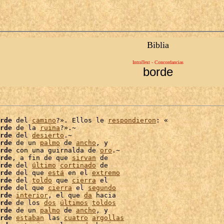
Biblia
IntraText - Concordancias
borde
rde
 del 
camino
?». Ellos le 
respondieron
: «

rde
 de la 
ruina
?».~

rde
 del 
desierto
.~

rde
 de un 
palmo
 de 
ancho
, y

rde
 con una guirnalda de 
oro
.~

rde
, a fin de que 
sirvan
 de

rde
 del 
último
cortinado
 de

rde
 del que 
está
 en el 
extremo
rde
 del 
toldo
 que 
cierra
rde
 del que 
cierra
 el 
segundo
rde
interior
, el que 
da
 hacia

rde
 de los 
dos
últimos
toldos
rde
 de un 
palmo
 de 
ancho
, y

rde
estaban
 las 
cuatro
argollas