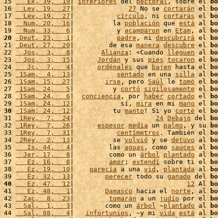
15 
   Ex, 39,  19
| 
inferiores
 del 
pectoral
, sobre el 
bo
16 
  Lev, 19,  27
|              
27
 No se 
cortarán
 el 
bo
17 
  Lev, 19,  27
|           
círculo
, ni 
cortarás
 el 
bo
18 
  Num, 20,  16
|          la 
población
 que 
está
 al 
bo
19 
  Num, 33,   6
|           y 
acamparon
 en 
Etam
, al 
bo
20
 Deut, 23,   1
|           
padre
, ni 
descubrirá
 el 
bo
21 
 Deut, 27,  20
|         de esa 
manera
descubre
 el 
bo
22 
  Jos,  3,   8
|       
Alianza
: «Cuando 
lleguen
 al 
bo
23 
  Jos,  3,  15
|      
Jordán
 y sus 
pies
tocaron
 el 
bo
24 
   Jc,  7,   4
|      
ordénales
 que 
bajen
 hasta el 
bo
25 
 1Sam,  4,  13
|           
sentado
 en una 
silla
 al 
bo
26 
 1Sam, 15,  27
|        
irse
, pero 
Saúl
 le 
tomó
 el 
bo
27 
 1Sam, 24,   5
|          y 
cortó
sigilosamente
 el 
bo
28 
 1Sam, 24,   6
|  
conciencia
, por 
haber
cortado
 el 
bo
29 
 1Sam, 24,  12
|            sí, 
mira
 en mi 
mano
 el 
bo
30
 1Sam, 24,  12
|          tu 
manto
! Si yo 
corté
 el 
bo
31 
 1Rey,  7,  24
|                     
24
Debajo
 del 
bo
32 
 1Rey,  7,  26
|      
espesor
medía
 un 
palmo
, y su 
bo
33 
 1Rey,  7,  31
|           
centímetros
. También el 
bo
34 
 2Rey,  2,  13
|          se 
volvió
 y se 
detuvo
 al 
bo
35 
   Is, 44,   4
|         las 
aguas
, como 
sauces
 al 
bo
36 
  Jer, 17,   8
|         como un 
árbol
plantado
 al 
bo
37 
   Ez, 16,   8
|         
amor
; 
extendí
 sobre ti el 
bo
38 
   Ez, 19,  10
|    
parecía
 a una 
vid
, 
plantada
 al 
bo
39 
   Ez, 32,  13
|        
perecer
 todo su 
ganado
 del 
bo
40
   Ez, 47,  12
|                             
12
 Al 
bo
41 
   Ez, 48,   1
|        
Damasco
 hacia el 
norte
, al 
bo
42 
  Zac,  8,  23
|         
tomarán
 a un 
judío
 por el 
bo
43 
  Sal,  1,   3
|        como un 
árbol
 ~
plantado
 al 
bo
44 
  Sal, 88,   4
|   
infortunios
, ~y mi 
vida
está
 al 
bo