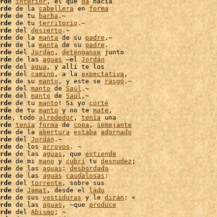
rde
interior
, el que 
da
 hacia

rde
 de la 
cabellera
 en 
forma
rde
 de tu 
barba
.~

rde
 de tu 
territorio
.~

rde
 del 
desierto
rde
 de la 
manta
 de su 
padre
.~

rde
 de la 
manta
 de su 
padre
.

rde
 del 
Jordán
, 
deténganse
 junto

rde
 de las 
aguas
 –el 
Jordán
rde
 del 
agua
, y allí te los

rde
 del 
camino
, a la 
expectativa
,

rde
 de su 
manto
, y este se 
rasgó
.~

rde
 del 
manto
 de 
Saúl
.~

rde
 del 
manto
 de 
Saúl
,~

rde
 de tu 
manto
! Si yo 
corté
rde
 de tu 
manto
 y no te 
maté
,

rde
, todo 
alrededor
, 
tenía
 una

rde
tenía
forma
 de 
copa
, 
semejante
rde
 de la 
abertura
estaba
adornado
rde
 del 
Jordán
.~

rde
 de los 
arroyos
. ~

rde
 de las 
aguas
, que 
extiende
rde
 de mi 
mano
 y 
cubrí
 tu 
desnudez
;

rde
 de las 
aguas
: 
desbordada
rde
 de las 
aguas
caudalosas
rde
 del 
torrente
, sobre sus

rde
 de 
Jamat
, desde el 
lado
rde
 de sus 
vestiduras
 y le 
dirán
: «

rde
 de las 
aguas
, ~que 
produce
rde
 del 
Abismo
; ~
