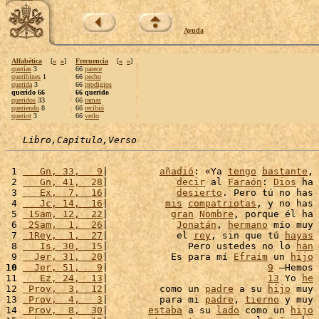
Ayuda
Alfabética
[
«
»
]
Frecuencia
[
«
»
]
querías
3
66
parece
queribines
1
66
pecho
querida
3
66
prodigios
querido 66
66 querido
queridos
33
66
ramas
queriendo
8
66
recibió
queriot
3
66
verlo
Libro,Capítulo,Verso
 1 
   Gn, 33,   9
|         
añadió
: «Ya 
tengo
bastante
, 
 2 
   Gn, 41,  28
|            
decir
 al 
Faraón
: 
Dios
 ha 
 3 
   Ex,  7,  16
|            
desierto
. Pero tú no has 
 4 
   Jc, 14,  16
|          
mis
compatriotas
, y no has 
 5 
 1Sam, 12,  22
|           
gran
Nombre
, porque él ha 
 6 
 2Sam,  1,  26
|            
Jonatán
, 
hermano
 mío muy 
 7 
 1Rey,  1,  27
|            el 
rey
, sin que tú 
hayas
 8 
   Is, 30,  15
|              Pero ustedes no lo 
han
 9 
  Jer, 31,  20
|           Es para mí 
Efraím
 un 
hijo
10
  Jer, 51,   9
|                            
9
 –Hemos 
11 
   Ez, 24,  13
|                            
13
 Yo 
he
12 
 Prov,  3,  12
|         como un 
padre
 a su 
hijo
 muy 
13 
 Prov,  4,   3
|         para mi 
padre
, 
tierno
 y muy 
14 
 Prov,  8,  30
|       
estaba
 a su 
lado
 como un 
hijo