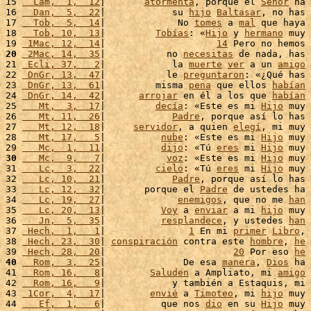
15 
  Lam,  1,  12
|       
atormenta
, porque el 
Señor
 ha 
16 
  Dan,  5,  22
|            su 
hijo
Baltasar
, no has 
17 
  Tob,  5,  14
|             No 
tomes
 a 
mal
 que haya 
18 
  Tob, 10,  13
|         
Tobías
: «
Hijo
 y 
hermano
 muy 
19 
 1Mac, 12,  14
|                    
14
 Pero no hemos 
20
 2Mac, 14,  35
|           no 
necesitas
 de nada, has 
21 
 Ecli, 37,   2
|            la 
muerte
ver
 a un 
amigo
22 
 DnGr, 13,  47
|           le 
preguntaron
: «¿Qué has 
23 
 DnGr, 13,  61
|         misma 
pena
 que ellos 
habían
24 
 DnGr, 14,  42
|      
arrojar
 en él a los que 
habían
25 
   Mt,  3,  17
|         
decía
: «Este es mi 
Hijo
 muy 
26 
   Mt, 11,  26
|            
Padre
, porque así lo has 
27 
   Mt, 12,  18
|     
servidor
, a quien 
elegí
, mi muy 
28 
   Mt, 17,   5
|          
nube
: «Este es mi 
Hijo
 muy 
29 
   Mc,  1,  11
|          
dijo
: «Tú 
eres
 mi 
Hijo
 muy 
30
   Mc,  9,   7
|           
voz
: «Este es mi 
Hijo
 muy 
31 
   Lc,  3,  22
|         
cielo
: «Tú 
eres
 mi 
Hijo
 muy 
32 
   Lc, 10,  21
|            
Padre
, porque así lo has 
33 
   Lc, 12,  32
|       porque el 
Padre
 de ustedes ha 
34 
   Lc, 19,  27
|             
enemigos
, que no me 
han
35 
   Lc, 20,  13
|          
Voy
 a 
enviar
 a mi 
hijo
 muy 
36 
   Jn,  5,  35
|          
resplandece
, y ustedes 
han
37 
 Hech,  1,   1
|               
1
 En mi 
primer
Libro
, 
38 
 Hech, 23,  30
| 
conspiración
 contra este 
hombre
, 
he
39 
 Hech, 28,  20
|                       
20
 Por eso 
he
40
  Rom,  3,  25
|              De esa 
manera
, 
Dios
 ha 
41 
  Rom, 16,   8
|        
Saluden
 a Ampliato, mi 
amigo
42 
  Rom, 16,   9
|            y también a Estaquis, mi 
43 
 1Cor,  4,  17
|        
envié
 a 
Timoteo
, mi 
hijo
 muy 
44 
   Ef,  1,   6
|          que nos 
dio
 en su 
Hijo
 muy 