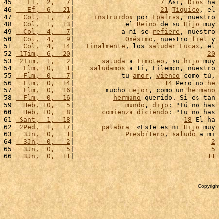
45 
   Ef,  2,   7
|                      
7
 Así, 
Dios
 ha 
46 
   Ef,  6,  21
|                      
21
Tíquico
, el 
47 
  Col,  1,   7
|     
instruidos
 por 
Epafras
, nuestro 
48 
  Col,  1,  13
|             el 
Reino
 de su 
Hijo
 muy 
49 
  Col,  4,   7
|            a mí se 
refiere
, nuestro 
50
  Col,  4,   9
|             
Onésimo
, nuestro 
fiel
 y 
51 
  Col,  4,  14
|   
Finalmente
, los 
saludan
Lucas
, el 
52 
 1Tim,  6,  20
|                                  
20
53 
 2Tim,  1,   2
|       
saluda
 a 
Timoteo
, su 
hijo
 muy 
54 
  Flm,  0,   1
|    
saludamos
 a ti, Filemón, nuestro 
55 
  Flm,  0,   7
|            tu 
amor
, 
viendo
 como tú, 
56 
  Flm,  0,  14
|                       
14
 Pero no 
he
57 
  Flm,  0,  16
|        mucho 
mejor
, como un 
hermano
58 
  Flm,  0,  16
|          
hermano
 querido. Si es tan 
59 
  Heb, 10,   5
|             
mundo
, 
dijo
: "Tú no has 
60
  Heb, 10,   8
|       
comienza
diciendo
: "Tú no has 
61 
 Sant,  1,  18
|                            
18
 El ha 
62 
 2Ped,  1,  17
|       
palabra
: «Este es mi 
Hijo
 muy 
63 
  3Jn,  0,   1
|             
Presbítero
, 
saludo
 a mi 
64 
  3Jn,  0,   2
|                                   
2
65 
  3Jn,  0,   5
|                                   
5
66 
  3Jn,  0,  11
|                                  
11
Copyright