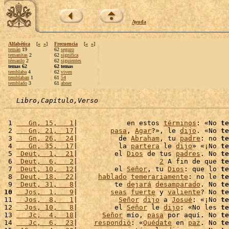
Ayuda
Alfabética
[
«
»
]
Frecuencia
[
«
»
]
temán
19
62
seguro
temanitas
2
62
significa
témanlo
2
62
siguientes
temas 62
62 temas
temblaba
4
62
viven
temblaban
1
61
54
temblado
3
61
abner
Libro,Capítulo,Verso
 1 
   Gn, 15,   1
|            en estos 
términos
: «No 
te
 2 
   Gn, 21,  17
|        
pasa
, 
Agar
?», le 
dijo
. «No 
te
 3 
   Gn, 26,  24
|          de 
Abraham
, tu 
padre
: no 
te
 4 
   Gn, 35,  17
|          la 
partera
 le 
dijo
» «¡No 
te
 5 
 Deut,  1,  21
|         el 
Dios
 de tus 
padres
. No 
te
 6 
 Deut,  6,   2
|                    
2
 A fin de que 
te
 7 
 Deut, 10,  12
|         el 
Señor
, tu 
Dios
: que lo 
te
 8 
 Deut, 18,  22
|     
hablado
temerariamente
: no le 
te
 9 
 Deut, 31,   8
|         te 
dejará
desamparado
. No 
te
10
  Jos,  1,   9
|        
seas
fuerte
 y 
valiente
? No 
te
11 
  Jos,  8,   1
|          
Señor
dijo
 a 
Josué
: «¡No 
te
12 
  Jos, 10,   8
|         el 
Señor
 le 
dijo
: «No les 
te
13 
   Jc,  4,  18
|      
Señor
 mío, 
pasa
 por aquí. No 
te
14 
   Jc,  6,  23
|    
respondió
: «
Quédate
 en 
paz
. No 
te