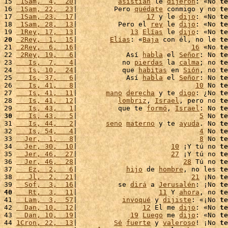
15 
 1Sam,  4,  20
|          
asistían
 le 
dijeron
: «No 
te
16 
 1Sam, 22,  23
|         Pero 
quédate
 conmigo y no 
te
17 
 1Sam, 23,  17
|                 
17
 y le 
dijo
: «No 
te
18 
 1Sam, 28,  13
|          Pero el 
rey
 le 
dijo
: «No 
te
19 
 1Rey, 17,  13
|             
13
Elías
 le 
dijo
: «No 
te
20
 2Rey,  1,  15
|        
Elías
: «
Baja
 con él, no le 
te
21 
 2Rey,  6,  16
|                            
16
 «No 
te
22 
 2Rey, 19,   6
|            Así 
habla
 el 
Señor
: No 
te
23 
   Is,  7,   4
|           no 
pierdas
 la 
calma
; no 
te
24 
   Is, 10,  24
|           que 
habitas
 en 
Sión
, no 
te
25 
   Is, 37,   6
|            Así 
habla
 el 
Señor
: No 
te
26 
   Is, 41,   8
|                             
10
 No 
te
27 
   Is, 41,  11
|       
mano
derecha
 y te 
digo
: ¿No 
te
28 
   Is, 41,  12
|          
lombriz
, 
Israel
, pero no 
te
29 
   Is, 43,   1
|          que te 
formó
, 
Israel
: No 
te
30
   Is, 43,   5
|                              
5
 No 
te
31 
   Is, 44,   2
|       
seno
materno
 y te 
ayuda
. No 
te
32 
   Is, 54,   4
|                              
4
 No 
te
33 
  Jer,  1,   8
|                              
8
 No 
te
34 
  Jer, 30,  10
|                       
10
 ¡Y tú no 
te
35 
  Jer, 46,  27
|                       
27
 ¡Y tú no 
te
36 
  Jer, 46,  28
|                          
28
 Tú no 
te
37 
   Ez,  2,   6
|            
hijo
 de 
hombre
, no les 
te
38 
   Jl,  2,  21
|                            
21
 ¡No 
te
39 
  Sof,  3,  16
|          se 
dirá
 a 
Jerusalén
: ¡No 
te
40
   Rt,  3,  11
|                    
11
 Y 
ahora
, no 
te
41 
  Lam,  3,  57
|           
invoqué
 y 
dijiste
: «¡No 
te
42 
  Dan, 10,  12
|                
12
 El me 
dijo
: «No 
te
43 
  Dan, 10,  19
|             
19
Luego
 me 
dijo
: «No 
te
44 
1Cron, 22,  13
|         
Sé
fuerte
 y 
valeroso
! ¡No 
te