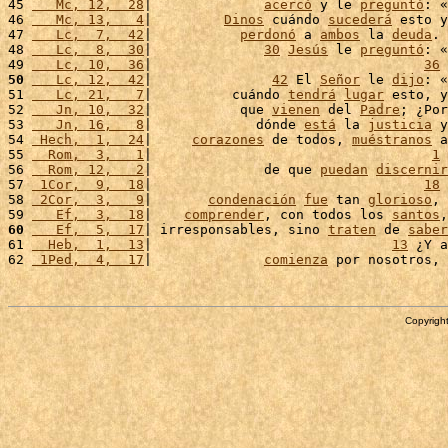
45 
   Mc, 12,  28
|              
acercó
 y le 
preguntó
: «
46 
   Mc, 13,   4
|         
Dinos
 cuándo 
sucederá
 esto y
47 
   Lc,  7,  42
|           
perdonó
 a 
ambos
 la 
deuda
. 
48 
   Lc,  8,  30
|              
30
Jesús
 le 
preguntó
: «
49 
   Lc, 10,  36
|                                  
36
 
50
   Lc, 12,  42
|               
42
 El 
Señor
 le 
dijo
: «
51 
   Lc, 21,   7
|          cuándo 
tendrá
lugar
 esto, y
52 
   Jn, 10,  32
|           que 
vienen
 del 
Padre
; ¿Por
53 
   Jn, 16,   8
|             dónde 
está
 la 
justicia
 y
54 
 Hech,  1,  24
|     
corazones
 de todos, 
muéstranos
 a
55 
  Rom,  3,   1
|                                   
1
 
56 
  Rom, 12,   2
|              de que 
puedan
discernir
57 
 1Cor,  9,  18
|                                  
18
 
58 
 2Cor,  3,   9
|       
condenación
fue
 tan 
glorioso
, 
59 
   Ef,  3,  18
|    
comprender
, con todos los 
santos
,
60
   Ef,  5,  17
| irresponsables, sino 
traten
 de 
saber
61 
  Heb,  1,  13
|                              
13
 ¿Y a
62 
 1Ped,  4,  17
|              
comienza
 por nosotros, 
Copyright