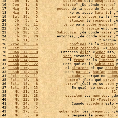
15 
  Jon,  1,   8
|           
sobrevino
 esta 
desgracia
. 
16 
  Jon,  1,   8
|           
oficio
? ¿De dónde 
vienes
? 
17 
  Miq,  1,   5
|        
pecado
 de la 
casa
 de 
Israel
. 
18 
  Miq,  1,   5
|              No es acaso 
Samaría
? ¿Y
19 
  Sal, 39,   5
|             
dame
 a 
conocer
 mi fin ~y
20
   Jb,  5,   1
|              
alguien
 te 
responde
! ¿A
21 
   Jb,  6,  11
|           
tengo
 para 
poder
esperar
? 
22 
   Jb, 23,   5
|                    
5
Sabría
 entonces
23 
   Jb, 28,  12
|        
Sabiduría
, ¿de dónde 
sale
? ¿Y
24 
   Jb, 28,  20
|        entonces, ¿de dónde 
viene
? ¿Y
25 
   Jb, 31,   2
|                            
2
 Porque 
26 
 Prov, 30,   4
|              
confines
 de la 
tierra
? 
27 
  Est,  5,   7
|             
Ester
respondió
: «¿
Sabes
28 
  Dan, 12,   8
|          Entonces 
dije
: «
Señor
 mío, 
29 
  Tob, 14,  11
|           
Vean
 entonces, 
hijos
míos
,
30
  Tob, 14,  11
|             el 
fruto
 de la 
limosna
 y
31 
  Sab,  6,  22
|           Pero qué es la 
Sabiduría
 y
32 
  Sab, 15,   7
|            el 
alfarero
 el que 
decide
33 
  Sab, 18,  18
|           todas 
partes
, 
hacían
saber
34 
 Ecli,  9,  11
|             
pecador
, porque no 
sabes
35 
 Ecli, 18,   8
|            
hombre
? ¿Para qué 
sirve
? 
36 
 Ecli, 18,   8
|            
sirve
? ¿Cuál es su 
bien
 y
37 
 Ecli, 34,  15
|               En quién se 
sostiene
 y
38 
   Mt, 21,  31
|                                  
31
 
39 
   Mt, 22,  28
|           
resuciten
 los 
muertos
, ¿de
40
   Mt, 22,  36
|                        
36
 «
Maestro
, 
41 
   Mt, 24,   3
|               Cuándo 
sucederá
 esto y
42 
   Mt, 24,  45
|                                  
45
 
43 
   Mt, 27,  21
|         
gobernador
 les 
preguntó
: «¿A
44 
   Mc,  5,   9
|             
9
 Después le 
preguntó
: «