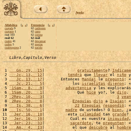
Ayuda
Alfabética
[
«
»
]
Frecuencia
[
«
»
]
cuajada
9
62
cadáveres
cuajaste
1
62
carro
cual 103
62
corona
cuál 62
62 cuál
cuales
41
62
descansar
cuáles
5
62
mesías
cualesquiera
2
62
nacido
Libro,Capítulo,Verso
 1 
   Gn, 29,  15
|              
gratuitamente
? 
Indícame
 2 
   Jc, 13,  12
|          
tendrá
 que 
llevar
 el 
niño
 y
 3 
   Jc, 13,  17
|       Entonces 
Manóaj
 le 
preguntó
: «
 4 
   Jc, 21,   5
|            los 
israelitas
dijeron
: «
 5 
 1Sam,  8,   9
|         
advertencia
 y les explicarás
 6 
 1Sam, 20,   1
|              Qué 
hice
 yo?, le 
dijo
. 
 7 
 2Rey, 10,   3
|                               
3
vean
 8 
 2Rey, 20,   8
|            
Ezequías
dijo
 a 
Isaías
: «
 9 
   Is, 38,   6
|             
22
Ezequías
respondió
: «
10
   Is, 50,   1
|         
madre
 de ustedes? O 
bien
, ¿a
11 
  Jer, 16,  10
|          esta 
calamidad
 tan 
grande
? 
12 
  Jer, 16,  10
|           Cuál es nuestra 
iniquidad
,
13 
  Jer, 23,  33
|           
sacerdote
, te 
pregunten
: «
14 
   Am,  4,  13
|            el que 
descubre
 al 
hombre