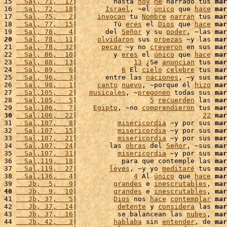
15 
  Sal, 71,  17
|         hasta 
hoy
he
 narrado tus 
mar
16 
  Sal, 72,  18
|       
Israel
, ~el 
único
 que 
hace
mar
17 
  Sal, 75,   2
|     
invocan
 tu 
Nombre
narran
 tus 
mar
18 
  Sal, 77,  15
|         Tú 
eres
 el 
Dios
 que 
hace
mar
19 
  Sal, 78,   4
|       del 
Señor
 y su 
poder
, ~las 
mar
20
  Sal, 78,  11
|     
olvidaron
 sus 
proezas
 ~y las 
mar
21 
  Sal, 78,  32
|      
pecar
 ~y no 
creyeron
 en sus 
mar
22 
  Sal, 86,  10
|         y 
eres
 el 
único
 que 
hace
mar
23 
  Sal, 88,  13
|              
13
 ¿Se 
anuncian
 tus 
mar
24 
  Sal, 89,   6
|           
6
 El 
cielo
celebre
 tus 
mar
25 
  Sal, 96,   3
|       entre las 
naciones
, ~y sus 
mar
26 
  Sal, 98,   1
|     
canto
nuevo
, ~porque él 
hizo
mar
27 
  Sal,105,   2
|   
musicales
, ~
pregonen
 todas sus 
mar
28 
  Sal,105,   5
|                  
5
recuerden
 las 
mar
29 
  Sal,106,   7
|    
Egipto
, ~no 
comprendieron
 tus 
mar
30
  Sal,106,  22
|                               
22
mar
31 
  Sal,107,   8
|          
misericordia
 ~y por sus 
mar
32 
  Sal,107,  15
|          
misericordia
 ~y por sus 
mar
33 
  Sal,107,  21
|          
misericordia
 ~y por sus 
mar
34 
  Sal,107,  24
|        las 
obras
 del 
Señor
, ~sus 
mar
35 
  Sal,107,  31
|          
misericordia
 ~y por sus 
mar
36 
  Sal,119,  18
|           para que contemple las 
mar
37 
  Sal,119,  27
|        
leyes
, ~y yo 
meditaré
 tus 
mar
38 
  Sal,136,   4
|              
4
 Al 
único
 que 
hace
mar
39 
   Jb,  5,   9
|         
grandes
 e 
inescrutables
, 
mar
40
   Jb,  9,  10
|         
grandes
 e 
inescrutables
, 
mar
41 
   Jb, 37,   5
|         
Dios
 nos 
hace
contemplar
mar
42 
   Jb, 37,  14
|          
detente
 y 
considera
 las 
mar
43 
   Jb, 37,  16
|          se balancean las 
nubes
, 
mar
44 
   Jb, 42,   3
|         
hablaba
 sin 
entender
, de 
mar