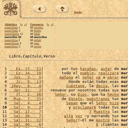
Ayuda
Alfabética
[
«
»
]
Frecuencia
[
«
»
]
maravillada
1
60
extremo
maravillado
2
60
hierba
maravillados
13
60
labán
maravillas 60
60 maravillas
maravillosa
2
60
neftalí
maravillosas
4
60
seno
maravilloso
2
59
acción
Libro,Capítulo,Verso
 1 
   Ex, 15,  11
|        por tus 
hazañas
, 
autor
 de 
mar
 2 
   Ex, 34,  10
|        todo el 
pueblo
, 
realizaré
mar
 3 
  Jos,  3,   5
|       
mañana
 el 
Señor
va
 a 
obrar
mar
 4 
   Jc,  6,  13
|           Dónde están todas esas 
mar
 5 
 2Rey,  8,   4
|          
Cuéntame
, le 
decía
, las 
mar
 6 
  Jer, 21,   2
|   renueve por nosotros todas sus 
mar
 7 
   Jl,  2,  26
|     
Señor
, su 
Dios
, que ha 
hecho
mar
 8 
  Miq,  7,  15
|        de 
Egipto
, 
muéstranos
 tus 
mar
 9 
  Sal,  4,   4
|          
Sepan
 que el 
Señor
hizo
mar
10
  Sal,  9,   2
|           y 
proclamaré
 todas tus 
mar
11 
  Sal, 17,   7
|                    
7
Muestra
 las 
mar
12 
  Sal, 26,   7
|         
alta
voz
 ~y narrando tus 
mar
13 
  Sal, 31,  22
|          
Señor
!~El me 
mostró
 las 
mar
14 
  Sal, 40,   6
|                       
6
 ¡Cuántas 
mar