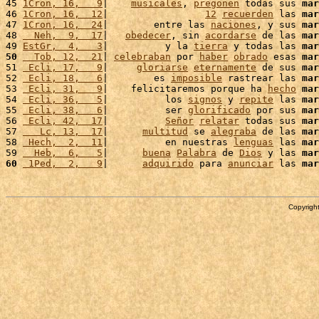
45 
1Cron, 16,   9
|    
musicales
, 
pregonen
 todas sus 
mar
46 
1Cron, 16,  12
|                 
12
recuerden
 las 
mar
47 
1Cron, 16,  24
|        entre las 
naciones
, y sus 
mar
48 
  Neh,  9,  17
|   
obedecer
, sin 
acordarse
 de las 
mar
49 
EstGr,  4,   3
|          y la 
tierra
 y todas las 
mar
50
  Tob, 12,  21
| 
celebraban
 por 
haber
obrado
 esas 
mar
51 
 Ecli, 17,   9
|     
gloriarse
eternamente
 de sus 
mar
52 
 Ecli, 18,   6
|        es 
imposible
 rastrear las 
mar
53 
 Ecli, 31,   9
|    felicitaremos porque ha 
hecho
mar
54 
 Ecli, 36,   5
|          los 
signos
 y 
repite
 las 
mar
55 
 Ecli, 38,   6
|          ser 
glorificado
 por sus 
mar
56 
 Ecli, 42,  17
|          
Señor
relatar
 todas sus 
mar
57 
   Lc, 13,  17
|      
multitud
 se 
alegraba
 de las 
mar
58 
 Hech,  2,  11
|          en nuestras 
lenguas
 las 
mar
59 
  Heb,  6,   5
|      
buena
Palabra
 de 
Dios
 y las 
mar
60
 1Ped,  2,   9
|      
adquirido
 para 
anunciar
 las 
mar
Copyright