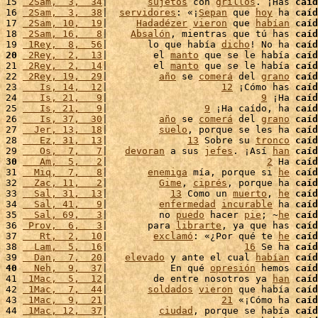
15 
 2Sam,  3,  34
|       
sujetos
 con 
grillos
. ¡Has 
caíd
16 
 2Sam,  3,  38
|  
servidores
: «¡
Sepan
 que 
hoy
 ha 
caíd
17 
 2Sam, 10,  19
|     
Hadadézer
vieron
 que 
habían
caíd
18 
 2Sam, 16,   8
|    
Absalón
, mientras que tú has 
caíd
19 
 1Rey,  8,  56
|       lo que había 
dicho
! No ha 
caíd
20
 2Rey,  2,  13
|        el 
manto
 que se le había 
caíd
21 
 2Rey,  2,  14
|        el 
manto
 que se le había 
caíd
22 
 2Rey, 19,  29
|         
año
 se 
comerá
 del 
grano
caíd
23 
   Is, 14,  12
|                    
12
 ¡Cómo has 
caíd
24 
   Is, 21,   9
|                           
9
 ¡Ha 
caíd
25 
   Is, 21,   9
|                 
9
 ¡Ha caído, ha 
caíd
26 
   Is, 37,  30
|         
año
 se 
comerá
 del 
grano
caíd
27 
  Jer, 13,  18
|         
suelo
, porque se les ha 
caíd
28 
   Ez, 31,  13
|              
13
 Sobre su 
tronco
caíd
29 
   Os,  7,   7
|   
devoran
 a sus 
jefes
. ¡Así 
han
caíd
30
   Am,  5,   2
|                            
2
 Ha 
caíd
31 
  Miq,  7,   8
|       
enemiga
 mía, porque si 
he
caíd
32 
  Zac, 11,   2
|         
Gime
, 
ciprés
, porque ha 
caíd
33 
  Sal, 31,  13
|           
13
 Como un 
muerto
, 
he
caíd
34 
  Sal, 41,   9
|         
enfermedad
incurable
 ha 
caíd
35 
  Sal, 69,   3
|         no 
puedo
 hacer 
pie
; ~
he
caíd
36 
 Prov,  6,   3
|       para 
librarte
, ya que has 
caíd
37 
   Rt,  2,  10
|        
exclamó
: «¿Por qué te 
he
caíd
38 
  Lam,  5,  16
|                        
16
 Se ha 
caíd
39 
  Dan,  7,  20
|   
elevado
 y ante el cual 
habían
caíd
40
  Neh,  9,  37
|           En qué 
opresión
 hemos 
caíd
41 
 1Mac,  5,  12
|        de entre nosotros ya 
han
caíd
42 
 1Mac,  7,  44
|       
soldados
vieron
 que había 
caíd
43 
 1Mac,  9,  21
|                    
21
 «¡Cómo ha 
caíd
44 
 1Mac, 12,  37
|         
ciudad
, porque se había 
caíd