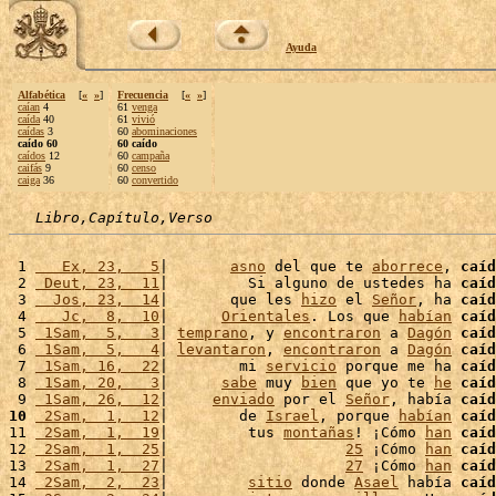
Ayuda
Alfabética
[
«
»
]
Frecuencia
[
«
»
]
caían
4
61
venga
caída
40
61
vivió
caídas
3
60
abominaciones
caído 60
60 caído
caídos
12
60
campaña
caifás
9
60
censo
caiga
36
60
convertido
Libro,Capítulo,Verso
 1 
   Ex, 23,   5
|       
asno
 del que te 
aborrece
, 
caíd
 2 
 Deut, 23,  11
|         Si alguno de ustedes ha 
caíd
 3 
  Jos, 23,  14
|       que les 
hizo
 el 
Señor
, ha 
caíd
 4 
   Jc,  8,  10
|      
Orientales
. Los que 
habían
caíd
 5 
 1Sam,  5,   3
| 
temprano
, y 
encontraron
 a 
Dagón
caíd
 6 
 1Sam,  5,   4
| 
levantaron
, 
encontraron
 a 
Dagón
caíd
 7 
 1Sam, 16,  22
|        mi 
servicio
 porque me ha 
caíd
 8 
 1Sam, 20,   3
|      
sabe
 muy 
bien
 que yo te 
he
caíd
 9 
 1Sam, 26,  12
|     
enviado
 por el 
Señor
, había 
caíd
10
 2Sam,  1,  12
|        de 
Israel
, porque 
habían
caíd
11 
 2Sam,  1,  19
|         tus 
montañas
! ¡Cómo 
han
caíd
12 
 2Sam,  1,  25
|                    
25
 ¡Cómo 
han
caíd
13 
 2Sam,  1,  27
|                    
27
 ¡Cómo 
han
caíd
14 
 2Sam,  2,  23
|         
sitio
 donde 
Asael
 había 
caíd