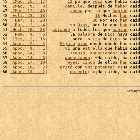
45 
 1Mac, 15,  12
|        
12
 porque 
veía
 que había 
caíd
46 
 2Mac,  9,   8
|       
camilla
, después de 
haber
caíd
47 
 2Mac, 12,  40
|         
causa
 por la que 
habían
caíd
48 
 Ecli, 28,  18
|                   
18
 Muchos 
han
caíd
49 
  Bar,  1,  20
|                  
20
 Por eso 
han
caíd
50
  Bar,  3,   4
|         su 
Dios
, por lo que 
han
caíd
51 
 Hech, 10,  38
|  
curando
 a todos los que 
habían
caíd
52 
  Rom,  9,   6
|         la 
palabra
 de 
Dios
 haya 
caíd
53 
 1Tes,  2,  16
|          pero la 
ira
 de 
Dios
 ha 
caíd
54 
 Apoc,  2,   5
|     
Fíjate
bien
 desde dónde has 
caíd
55 
 Apoc,  9,   1
|       
vi
 una 
estrella
 que había 
caíd
56 
 Apoc, 14,   8
|         
siguió
, 
anunciando
: «Ha 
caíd
57 
 Apoc, 14,   8
|       
anunciando
: «Ha caído, ha 
caíd
58 
 Apoc, 17,  10
|       
reyes
: 
cinco
 de ellos 
han
caíd
59 
 Apoc, 18,   2
|     
gritó
 con 
voz
potente
: «¡Ha 
caíd
60
 Apoc, 18,   2
|         
potente
: «¡Ha caído, ha 
caíd
Copyright