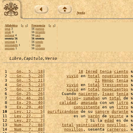
Ayuda
Alfabética
[
«
»
]
Frecuencia
[
«
»
]
sesai
3
56
puestos
sesán
3
56
recuerdo
sesbasar
4
56
sacó
sesenta 56
56 sesenta
sesionan
1
56
siendo
sesionando
1
56
vean
sesiones
1
56
viviente
Libro,Capítulo,Verso
 1 
   Gn,  5,  18
|              
18
Iéred
tenía
ciento
s
 2 
   Gn,  5,  20
|         
vivió
 en 
total
novecientos
s
 3 
   Gn,  5,  21
|                     
21
Henoc
tenía
s
 4 
   Gn,  5,  23
|         
vivió
 en 
total
trescientos
s
 5 
   Gn,  5,  27
|         
vivió
 en 
total
novecientos
s
 6 
   Gn, 25,  26
|       Cuando 
nacieron
, 
Isaac
tenía
s
 7 
   Gn, 46,  26
|         
hijos
– 
sumaban
 un 
total
 de 
s
 8 
   Ex, 29,  40
|      
calidad
, 
amasada
 con un 
litro
s
 9 
   Ex, 29,  40
|            
consistente
 en un 
litro
s
10
  Lev, 12,   5
| 
purificándose
 de su 
sangre
durante
s
11 
  Lev, 27,   3
|            es un 
varón
 de 
veinte
 a 
s
12 
  Lev, 27,   7
|                 
7
 Si la 
edad
 es de 
s
13 
  Num,  7,  88
|       
total
veinticuatro
novillos
, 
s
14 
  Num,  7,  88
|        
novillos
, sesenta 
carneros
, 
s