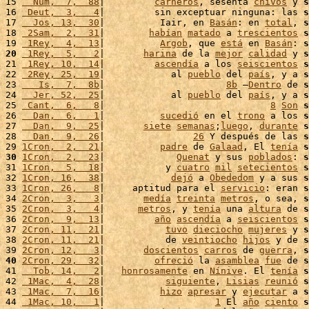
15 
  Num,  7,  88
|         
carneros
, sesenta 
chivos
 y 
s
16 
 Deut,  3,   4
|         sin exceptuar ninguna: las 
s
17 
  Jos, 13,  30
|          Iair, en 
Basán
: en 
total
, 
s
18 
 2Sam,  2,  31
|        
habían
matado
 a 
trescientos
s
19 
 1Rey,  4,  13
|          
Argob
, que 
está
 en 
Basán
: 
s
20
 1Rey,  5,   2
|       
harina
 de la 
mejor
calidad
 y 
s
21 
 1Rey, 10,  14
|         
ascendía
 a los 
seiscientos
s
22 
 2Rey, 25,  19
|            al 
pueblo
 del 
país
, y a 
s
23 
   Is,  7,  8b
|                      
8b
 –
Dentro
 de 
s
24 
  Jer, 52,  25
|            al 
pueblo
 del 
país
, y a 
s
25 
 Cant,  6,   8
|                              
8
Son
s
26 
  Dan,  6,   1
|          
sucedió
 en el 
trono
 a los 
s
27 
  Dan,  9,  25
|       
siete
semanas
;
luego
, 
durante
s
28 
  Dan,  9,  26
|                
26
 Y después de las 
s
29 
1Cron,  2,  21
|          
padre
 de 
Galaad
, El 
tenía
s
30
1Cron,  2,  23
|             
Quenat
 y sus 
poblados
: 
s
31 
1Cron,  5,  18
|           y 
cuatro
mil
setecientos
s
32 
1Cron, 16,  38
|            
dejó
 a 
Obededom
 y a sus 
s
33 
1Cron, 26,   8
|     aptitud para el 
servicio
: eran 
s
34 
2Cron,  3,   3
|       
medía
treinta
metros
, o sea, 
s
35 
2Cron,  3,   4
|      
metros
, y 
tenía
 una 
altura
 de 
s
36 
2Cron,  9,  13
|         
año
ascendía
 a 
seiscientos
s
37 
2Cron, 11,  21
|           
tuvo
dieciocho
mujeres
 y 
s
38 
2Cron, 11,  21
|           de 
veintiocho
hijos
 y de 
s
39 
2Cron, 12,   3
|       
doscientos
carros
 de 
guerra
, 
s
40
2Cron, 29,  32
|         
ofreció
 la 
asamblea
fue
 de 
s
41 
  Tob, 14,   2
|   
honrosamente
 en 
Nínive
. El 
tenía
s
42 
 1Mac,  4,  28
|           
siguiente
, 
Lisias
reunió
s
43 
 1Mac,  7,  16
|          
hizo
apresar
 y 
ejecutar
 a 
s
44 
 1Mac, 10,   1
|                    
1
 El 
año
ciento
s