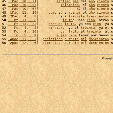
45 
 1Mac, 10,  21
|         
séptimo
mes
 del 
año
ciento
s
46 
 1Mac, 10,  57
|           
Tolemaida
, el 
año
ciento
s
47 
 1Mac, 10,  67
|                   
67
 El 
año
ciento
s
48 
 1Mac, 11,  19
|     
comenzó
 a 
reinar
 el 
año
ciento
s
49 
 2Mac,  4,   8
|         una 
entrevista
trescientos
s
50
   Mt, 13,   8
|            
fruto
: unas 
cien
, otras 
s
51 
   Mt, 13,  23
|     
produce
fruto
, ya sea 
cien
, ya 
s
52 
   Mc,  4,   8
|     
rindieron
 ya el 
treinta
, ya el 
s
53 
   Mc,  4,  20
|           
dan
fruto
 al 
treinta
, al 
s
54 
 1Tim,  5,   9
|         
mujer
debe
 tener por menos 
s
55 
 Apoc, 11,   3
|  
profeticen
durante
mil
doscientos
s
56 
 Apoc, 12,   6
|  
alimentada
durante
mil
doscientos
s
Copyright