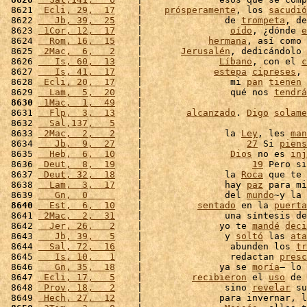
 8621 
 Ecli, 29,  17
    |    
prósperamente
, los 
sacudió
 8622 
   Jb, 39,  25
    |               de 
trompeta
, de
 8623 
 1Cor, 12,  17
    |                
oído
, ¿dónde 
e
 8624 
  Rom, 16,  15
    |            
hermana
, así como 
 8625 
 2Mac,  6,   2
    |       
Jerusalén
, dedicándolo 
 8626 
   Is, 60,  13
    |              
Líbano
, con el 
c
 8627 
   Is, 41,  17
    |             
estepa
cipreses
, 
 8628 
 Ecli, 20,  17
    |                mi 
pan
tienen
 
 8629 
  Lam,  5,  20
    |                qué nos 
tendrá
 8630
 1Mac,  1,  49
    |                              
 8631 
  Flp,  3,  13
    |        
alcanzado
. 
Digo
solame
 8632 
  Sal,137,   5
    |                              
 8633 
 2Mac,  2,   2
    |               la 
Ley
, les 
man
 8634 
   Jb,  9,  27
    |                   
27
 Si 
piens
 8635 
  Heb,  6,  10
    |                
Dios
 no es 
inj
 8636 
 Deut,  8,  19
    |                    
19
 Pero si
 8637 
 Deut, 32,  18
    |               la 
Roca
 que te 
 8638 
  Lam,  3,  17
    |               hay 
paz
 para mi
 8639 
   Gn,  0     
    |               del 
mundo
~y la 
 8640
  Est,  6,  10
    |          
sentado
 en la 
puerta
 8641 
 2Mac,  2,  31
    |               una síntesis de
 8642 
  Jer, 26,   2
    |              yo te 
mandé
deci
 8643 
   Jb, 39,   5
    |               y 
soltó
 las 
ata
 8644 
  Sal, 72,  16
    |                abunden los 
tr
 8645 
   Is, 10,   1
    |                redactan 
presc
 8646 
   Gn, 35,  18
    |              ya se 
moría
– lo 
 8647 
 Ecli, 17,   5
    |         
recibieron
 el 
uso
 de 
 8648 
 Prov, 18,   2
    |               sino 
revelar
 su
 8649 
 Hech, 27,  12
    |              para invernar, l