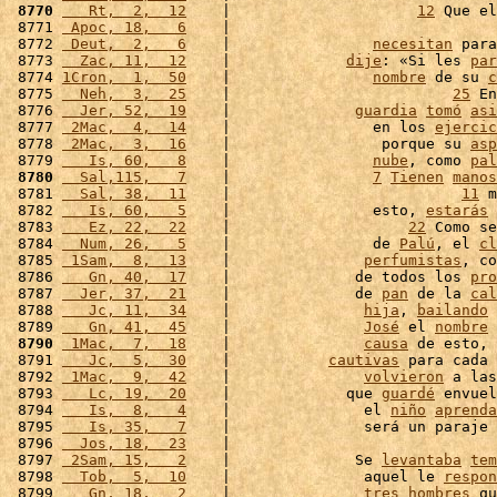
 8770
   Rt,  2,  12
    |                     
12
 Que el
 8771 
 Apoc, 18,   6
    |                              
 8772 
 Deut,  2,   6
    |                
necesitan
 para
 8773 
  Zac, 11,  12
    |             
dije
: «Si les 
par
 8774 
1Cron,  1,  50
    |                
nombre
 de su 
c
 8775 
  Neh,  3,  25
    |                         
25
 En
 8776 
  Jer, 52,  19
    |              
guardia
tomó
asi
 8777 
 2Mac,  4,  14
    |                en los 
ejercic
 8778 
 2Mac,  3,  16
    |                 porque su 
asp
 8779 
   Is, 60,   8
    |                
nube
, como 
pal
 8780
  Sal,115,   7
    |                
7
Tienen
manos
 8781 
  Sal, 38,  11
    |                          
11
 m
 8782 
   Is, 60,   5
    |                esto, 
estarás
 8783 
   Ez, 22,  22
    |                    
22
 Como se
 8784 
  Num, 26,   5
    |                de 
Palú
, el 
cl
 8785 
 1Sam,  8,  13
    |               
perfumistas
, co
 8786 
   Gn, 40,  17
    |              de todos los 
pro
 8787 
  Jer, 37,  21
    |              de 
pan
 de la 
cal
 8788 
   Jc, 11,  34
    |               
hija
, 
bailando
 
 8789 
   Gn, 41,  45
    |               
José
 el 
nombre
 
 8790
 1Mac,  7,  18
    |               
causa
 de esto, 
 8791 
   Jc,  5,  30
    |           
cautivas
 para cada 
 8792 
 1Mac,  9,  42
    |               
volvieron
 a las
 8793 
   Lc, 19,  20
    |             que 
guardé
 envuel
 8794 
   Is,  8,   4
    |               el 
niño
aprenda
 8795 
   Is, 35,   7
    |               será un paraje 
 8796 
  Jos, 18,  23
    |                              
 8797 
 2Sam, 15,   2
    |              Se 
levantaba
tem
 8798 
  Tob,  5,  10
    |               aquel le 
respon
 8799 
   Gn, 18,   2
    |               
tres
hombres
 qu