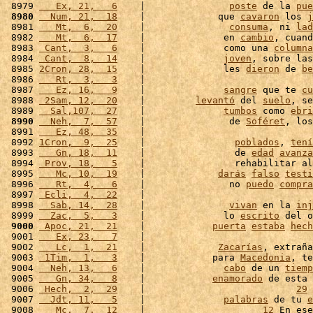
 8979 
   Ex, 21,   6
    |               
poste
 de la 
pue
 8980
  Num, 21,  18
    |             que 
cavaron
 los 
j
 8981 
   Mt,  6,  20
    |               
consuma
, ni 
lad
 8982 
   Mt,  6,  17
    |              en 
cambio
, cuand
 8983 
 Cant,  3,   6
    |              como una 
columna
 8984 
 Cant,  8,  14
    |              
joven
, sobre las
 8985 
2Cron, 28,  15
    |              les 
dieron
 de 
be
 8986 
   Rt,  3,   3
    |                              
 8987 
   Ez, 16,   9
    |              
sangre
 que te 
cu
 8988 
 2Sam, 12,  20
    |         
levantó
 del 
suelo
, se
 8989 
  Sal,107,  27
    |              
tumbos
 como 
ebri
 8990
  Neh,  7,  57
    |               de 
Soféret
, los
 8991 
   Ez, 48,  35
    |                              
 8992 
1Cron,  9,  25
    |                
poblados
, 
tení
 8993 
   Gn, 18,  11
    |                de 
edad
avanza
 8994 
 Prov, 18,   5
    |                rehabilitar al
 8995 
   Mc, 10,  19
    |             
darás
falso
testi
 8996 
   Rt,  4,   6
    |               no 
puedo
compra
 8997 
 Ecli,  4,  22
    |                              
 8998 
  Sab, 14,  28
    |               
vivan
 en la 
inj
 8999 
  Zac,  5,   3
    |              lo 
escrito
 del o
 9000
 Apoc, 21,  21
    |            
puerta
estaba
hech
 9001 
   Ex, 23,   7
    |                              
 9002 
   Lc,  1,  21
    |             
Zacarías
, extraña
 9003 
 1Tim,  1,   3
    |            para 
Macedonia
, te
 9004 
  Neh, 13,   6
    |              
cabo
 de un 
tiemp
 9005 
   Gn, 34,   8
    |            
enamorado
 de esta 
 9006 
 Hech,  2,  29
    |                           
29
 9007 
  Jdt, 11,   5
    |              
palabras
 de tu 
e
 9008 
   Mc,  7,  12
    |                     
12
 En ese