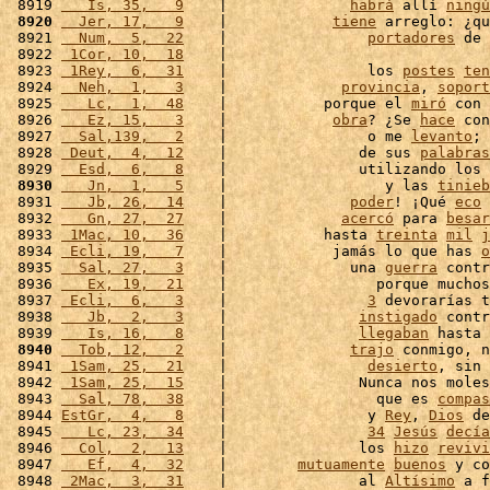
 8919 
   Is, 35,   9
    |              
habrá
 allí 
ningú
 8920
  Jer, 17,   9
    |            
tiene
 arreglo: ¿qu
 8921 
  Num,  5,  22
    |                
portadores
 de 
 8922 
 1Cor, 10,  18
    |                              
 8923 
 1Rey,  6,  31
    |                los 
postes
ten
 8924 
  Neh,  1,   3
    |             
provincia
, 
soport
 8925 
   Lc,  1,  48
    |           porque el 
miró
 con 
 8926 
   Ez, 15,   3
    |            
obra
? ¿Se 
hace
 con
 8927 
  Sal,139,   2
    |                o me 
levanto
; 
 8928 
 Deut,  4,  12
    |               de sus 
palabras
 8929 
  Esd,  6,   8
    |               utilizando los 
 8930
   Jn,  1,   5
    |                  y las 
tinieb
 8931 
   Jb, 26,  14
    |              
poder
! ¡Qué 
eco
 
 8932 
   Gn, 27,  27
    |             
acercó
 para 
besar
 8933 
 1Mac, 10,  36
    |           hasta 
treinta
mil
j
 8934 
 Ecli, 19,   7
    |            jamás lo que has 
o
 8935 
  Sal, 27,   3
    |              una 
guerra
 contr
 8936 
   Ex, 19,  21
    |                 porque muchos
 8937 
 Ecli,  6,   3
    |                
3
 devorarías t
 8938 
   Jb,  2,   3
    |               
instigado
 contr
 8939 
   Is, 16,   8
    |               
llegaban
 hasta 
 8940
  Tob, 12,   2
    |              
trajo
 conmigo, n
 8941 
 1Sam, 25,  21
    |                
desierto
, sin 
 8942 
 1Sam, 25,  15
    |               Nunca nos moles
 8943 
  Sal, 78,  38
    |                 que es 
compas
 8944 
EstGr,  4,   8
    |                y 
Rey
, 
Dios
 de
 8945 
   Lc, 23,  34
    |                
34
Jesús
decía
 8946 
  Col,  2,  13
    |               los 
hizo
revivi
 8947 
   Ef,  4,  32
    |        
mutuamente
buenos
 y co
 8948 
 2Mac,  3,  31
    |               al 
Altísimo
 a f