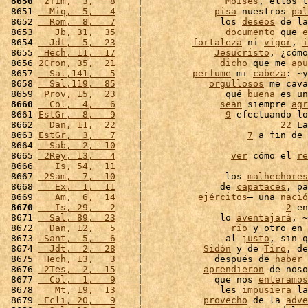
 8650
 2Tim,  3,   8
    |               
Moisés
, ellos t
 8651 
  Miq,  5,   4
    |             
pisa
 nuestros 
pal
 8652 
  Rom,  8,   7
    |              los 
deseos
 de la
 8653 
   Jb, 31,  35
    |               
documento
 que 
e
 8654 
  Jdt,  5,  23
    |         
fortaleza
 ni 
vigor
, 
i
 8655 
 Hech, 11,  17
    |             
Jesucristo
, ¿cómo
 8656 
2Cron, 35,  21
    |              
dicho
 que me 
apu
 8657 
  Sal,141,   5
    |         
perfume
 mi 
cabeza
: ~y
 8658 
  Sal,119,  85
    |            
orgullosos
 me cava
 8659 
 Prov, 15,  23
    |               qué 
buena
 es un
 8660
  Col,  4,   6
    |              
sean
 siempre 
agr
 8661 
EstGr,  8,   9
    |               
9
 efectuando lo
 8662 
  Dan, 11,  22
    |                         
22
 La
 8663 
EstGr,  3,   7
    |                   
7
 a fin de 
 8664 
  Sab,  2,  10
    |                              
 8665 
 2Rey, 13,   4
    |                
ver
 cómo el 
re
 8666 
   Is, 54,  11
    |                              
 8667 
 2Sam,  7,  10
    |               los 
malhechores
 8668 
   Ex,  1,  11
    |              de 
capataces
, pa
 8669 
   Am,  6,  14
    |          
ejércitos
– una 
nació
 8670
   Is, 29,   2
    |                          
2
 en
 8671 
  Sal, 89,  23
    |              lo 
aventajará
, ~
 8672 
  Dan, 12,   5
    |                
río
 y otro en 
 8673 
 Sant,  5,   6
    |               al 
justo
, sin q
 8674 
  Jdt,  2,  28
    |           
Sidón
 y de 
Tiro
, de
 8675 
 Hech, 13,   3
    |             después de 
haber
 8676 
 2Tes,  2,  15
    |           
aprendieron
 de noso
 8677 
  Col,  1,   9
    |             que nos 
enteramos
 8678 
   Mt, 19,  13
    |              les 
impusiera
 la
 8679 
 Ecli, 20,   9
    |           
provecho
 de la 
adve