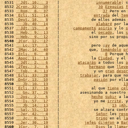
 8531 
  Jdt, 16,   3
    |                
innumerable
: s
 8532 
2Cron, 32,  30
    |                 
30
Ezequías
f
 8533 
  Rom,  8,  37
    |                   
37
 Pero en 
 8534 
 Ecli, 51,  14
    |               
entrada
 del 
Tem
 8535 
 Deut, 18,   8
    |              de ellos además 
 8536 
   Jb, 40,  14
    |                
alabaré
 por la
 8537 
  Jdt, 15,   6
    |      
campamento
asirio
 y lo 
s
 8538 
  Heb,  9,  13
    |              el 
pecado
, los 
s
 8539 
  Heb,  9,  12
    |             sino por su propi
 8540
 2Cor, 12,  17
    |                              
 8541 
   Lc, 17,   1
    |              pero ¡
ay
 de aque
 8542 
 2Mac, 14,  40
    |             que, 
tomándolo
pr
 8543 
 Ecli,  6,   8
    |                    
8
 Porque h
 8544 
 Apoc, 11,  13
    |              la 
Ciudad
, y el 
 8545 
  Jdt,  2,   6
    |        
atacarás
 a todos los 
p
 8546 
 2Tes,  3,   6
    |             
hermano
 que 
lleve
 8547 
  Tob,  4,  13
    |               y un 
gran
desor
 8548 
 Ecli, 33,  28
    |         
trabajar
, para que no
 8549 
 DnGr, 13,  10
    |               
pasión
 por ella
 8550
   Jb, 10,  13
    |                            
13
 8551 
 Ecli, 37,  10
    |              al que 
tiene
cel
 8552 
   Gn, 37,  26
    |         asesinando a nuestro 
 8553 
  Jos,  2,   6
    |              
hecho
subir
 a la
 8554 
   Is, 57,  17
    |               yo me 
irrité
, y
 8555 
   Jb, 14,  13
    |                       
13
 ¡
Ah
,
 8556 
  Sal, 55,  13
    |               se alzara contr
 8557 
  Jer, 42,   4
    |                
Señor
 les 
resp
 8558 
   Jc,  6,  11
    |                
trigo
 en el 
la
 8559 
  Jer, 36,  19
    |           
jefes
dijeron
 a 
Bar
 8560
 1Cor,  7,  18
    |                
Dios
 lo 
llamar