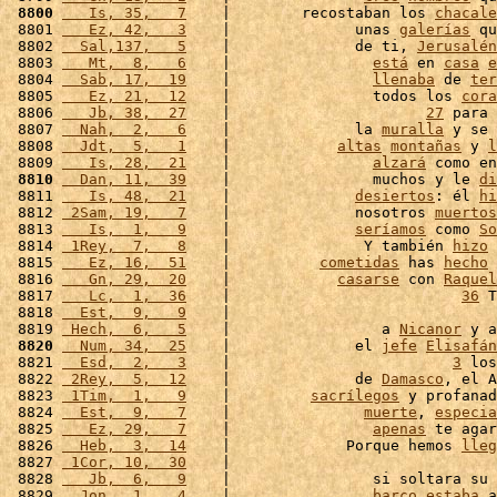
 8800
   Is, 35,   7
    |        recostaban los 
chacale
 8801 
   Ez, 42,   3
    |              unas 
galerías
 qu
 8802 
  Sal,137,   5
    |              de ti, 
Jerusalén
 8803 
   Mt,  8,   6
    |                
está
 en 
casa
e
 8804 
  Sab, 17,  19
    |                
llenaba
 de 
ter
 8805 
   Ez, 21,  12
    |                todos los 
cora
 8806 
   Jb, 38,  27
    |                      
27
 para 
 8807 
  Nah,  2,   6
    |              la 
muralla
 y se 
 8808 
  Jdt,  5,   1
    |            
altas
montañas
 y 
l
 8809 
   Is, 28,  21
    |                
alzará
 como en
 8810
  Dan, 11,  39
    |                muchos y le 
di
 8811 
   Is, 48,  21
    |              
desiertos
: él 
hi
 8812 
 2Sam, 19,   7
    |              nosotros 
muertos
 8813 
   Is,  1,   9
    |              
seríamos
 como 
So
 8814 
 1Rey,  7,   8
    |               Y también 
hizo
 
 8815 
   Ez, 16,  51
    |          
cometidas
 has 
hecho
 
 8816 
   Gn, 29,  20
    |            
casarse
 con 
Raquel
 8817 
   Lc,  1,  36
    |                          
36
 T
 8818 
  Est,  9,   9
    |                              
 8819 
 Hech,  6,   5
    |                 a 
Nicanor
 y a
 8820
  Num, 34,  25
    |              el 
jefe
Elisafán
 8821 
  Esd,  2,   3
    |                         
3
 los
 8822 
 2Rey,  5,  12
    |              de 
Damasco
, el A
 8823 
 1Tim,  1,   9
    |         
sacrílegos
 y profanad
 8824 
  Est,  9,   7
    |               
muerte
, 
especia
 8825 
   Ez, 29,   7
    |                
apenas
 te agar
 8826 
  Heb,  3,  14
    |             Porque hemos 
lleg
 8827 
 1Cor, 10,  30
    |                              
 8828 
   Jb,  6,   9
    |                si soltara su 
 8829 
  Jon,  1,   4
    |                
barco
estaba
 a