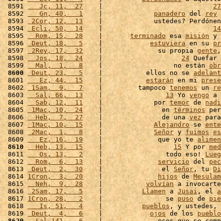
 8591 
   Jc, 11,  27
    |                            
27
 8592 
   Gn, 40,   1
    |             
panadero
 del 
rey
 
 8593 
 2Cor, 12,  13
    |             ustedes? Perdónen
 8594 
 Ecli, 50,  14
    |                            
14
 8595 
  Rom, 15,  28
    |       
terminado
 esa 
misión
 y 
 8596 
 Deut, 18,   5
    |            
estuviera
 en su 
pr
 8597 
 2Rey, 17,  32
    |              su propia 
gente
,
 8598 
  Jos, 18,  24
    |                    
24
 Quefar 
 8599 
  Mal,  1,   8
    |                  no están 
obr
 8600
 Deut, 23,   5
    |           ellos no se 
adelant
 8601 
   Ez, 44,  15
    |           
estarán
 en mi 
prese
 8602 
 1Sam,  9,   7
    |         tampoco 
tenemos
 un 
re
 8603 
  Sal, 66,  13
    |                
13
 Yo 
vengo
 a 
 8604 
  Sab, 12,  11
    |             por 
temor
 de 
nadi
 8605 
 1Mac, 10,  24
    |               en 
términos
 per
 8606 
  Heb,  7,  27
    |               de una 
vez
 para
 8607 
 1Mac, 10,  15
    |             
Alejandro
 se 
ente
 8608 
 2Mac,  1,   8
    |             
Señor
 y 
fuimos
es
 8609 
   Ez, 16,  19
    |              que yo te 
alimen
 8610
  Heb, 13,  15
    |                  
15
 Y por 
med
 8611 
   Os, 13,   2
    |                todo eso! 
Lueg
 8612 
  Rom,  6,  13
    |              
servicio
 del 
pec
 8613 
 Deut,  2,  30
    |               el 
Señor
, tu 
Di
 8614 
1Cron,  3,  20
    |              
hijos
 de 
Mesulam
 8615 
  Neh,  9,  28
    |           
volvían
 a invocarte
 8616 
 2Sam, 17,   5
    |          
Llamen
 a 
Jusai
, el 
a
 8617 
1Cron, 28,   2
    |                se 
puso
 de 
pie
 8618 
   Is, 51,   4
    |          
pueblos
, y ustedes, 
 8619 
 Deut,  4,   6
    |            
ojos
 de los 
pueblo
 8620
  Sal,141,   6
    |              esos que se comp