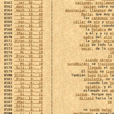
 8561 
  Jer, 50,   2
    |           
naciones
, 
proclámen
 8562 
 Apoc,  6,  16
    |               
Caigan
 sobre no
 8563 
 Hech, 13,  41
    |      
desprecian
, 
llénense
 de 
 8564 
   Lc, 10,  40
    |              
Marta
, que muy 
e
 8565 
   Jc,  1,  27
    |               los 
cananeos
co
 8566 
  Dan,  5,  29
    |          
collar
 de 
oro
 y 
proc
 8567 
  Lev, 26,  32
    |             
espantados
 cuando
 8568 
 Hech,  6,   2
    |                la 
Palabra
 de 
 8569 
 1Mac, 10,  53
    |                a él y a su 
ej
 8570
   Gn, 45,  13
    |               
padre
 del 
alto
 8571 
2Cron, 32,  31
    |                la 
seña
; 
extra
 8572 
   Lc, 21,  36
    |             
salvo
 de todo lo 
 8573 
   Jn,  5,  14
    |              
pecar
, de lo 
con
 8574 
   Mc,  6,  19
    |                            
19
 8575 
 Prov, 30,  23
    |                           
23
 
 8576 
  Tit,  3,   3
    |                
siendo
objeto
 
 8577 
   Mt, 24,  10
    |       
sucumbirán
; se 
traicion
 8578 
 Ecli, 19,   9
    |                 
llegado
 el 
mo
 8579 
   Jn,  7,   7
    |              El 
mundo
 no 
tien
 8580
1Cron,  4,  19
    |         También 
tuvo
hijos
 la
 8581 
 Prov,  9,   8
    |               
insolente
, no s
 8582 
   Lc,  6,  22
    |                 cuando los 
ho
 8583 
   Jn, 17,  14
    |                
palabra
, y el 
 8584 
  Ecl,  9,   6
    |               esfumado sus 
am
 8585 
   Ex,  5,  21
    |           
juzgue
. Porque nos 
 8586 
 2Mac, 12,  38
    |             
dirigió
 hacia la 
 8587 
 1Mac,  9,  66
    |                           
66
 8588 
 Ecli,  7,   7
    |                              
 8589 
 CJer,  0,  12
    |               no 
puede
matar
 
 8590
   Lc, 11,   4
    |          
perdonamos
 a aquello