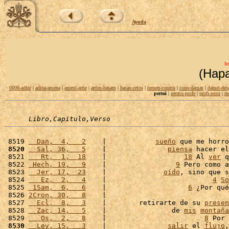
Ayuda
In
(Hap
0000-adhir
|
adina-amena
|
amenl-arrie
|
arrim-basam
|
basan-celos
|
cemen-conmu
|
cono-damas
|
damel-des
permi
|
permu-profe
|
profi-recor
|
re
Libro,Capítulo,Verso
 8519 
  Dan,  4,   2
    |            
sueño
 que me horr
 8520
  Sal, 36,   5
    |               
piensa
 hacer el
 8521 
   Rt,  1,  18
    |                   
18
 Al 
ver
 q
 8522 
 Hech, 19,   9
    |                 
9
 Pero como a
 8523 
  Jer, 17,  23
    |              
oído
, sino que s
 8524 
   Ez,  2,   4
    |                          
4
So
 8525 
 1Sam,  6,   6
    |                    
6
 ¿Por qué
 8526 
2Cron, 30,   8
    |                              
 8527 
  Ecl,  8,   3
    |        retirarte de su 
presen
 8528 
  Zac, 14,   5
    |                de 
mis
montaña
 8529 
   Os,  2,   8
    |                        
8
 Por 
 8530
  Lev, 15,   3
    |               
salir
 el 
flujo
,