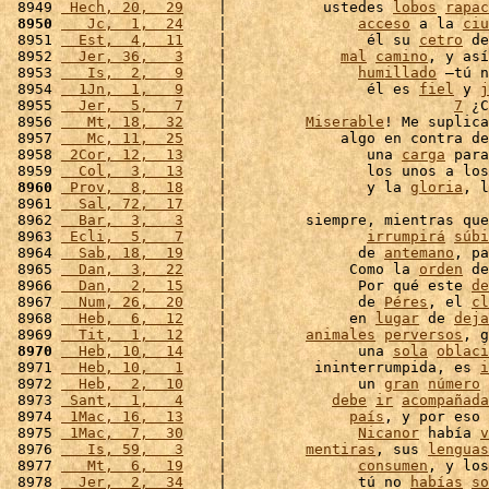
 8949 
 Hech, 20,  29
    |           ustedes 
lobos
rapac
 8950
   Jc,  1,  24
    |               
acceso
 a la 
ciu
 8951 
  Est,  4,  11
    |                él su 
cetro
 de
 8952 
  Jer, 36,   3
    |             
mal
camino
, y así
 8953 
   Is,  2,   9
    |               
humillado
 –tú n
 8954 
  1Jn,  1,   9
    |                él es 
fiel
 y 
j
 8955 
  Jer,  5,   7
    |                          
7
 ¿C
 8956 
   Mt, 18,  32
    |         
Miserable
! Me suplica
 8957 
   Mc, 11,  25
    |             algo en contra de
 8958 
 2Cor, 12,  13
    |                una 
carga
 para
 8959 
  Col,  3,  13
    |                los unos a los
 8960
 Prov,  8,  18
    |                y la 
gloria
, l
 8961 
  Sal, 72,  17
    |                              
 8962 
  Bar,  3,   3
    |         siempre, mientras que
 8963 
 Ecli,  5,   7
    |                
irrumpirá
súbi
 8964 
  Sab, 18,  19
    |               de 
antemano
, pa
 8965 
  Dan,  3,  22
    |              Como la 
orden
 de
 8966 
  Dan,  2,  15
    |               Por qué este 
de
 8967 
  Num, 26,  20
    |               de 
Péres
, el 
cl
 8968 
  Heb,  6,  12
    |              en 
lugar
 de 
deja
 8969 
  Tit,  1,  12
    |         
animales
perversos
, g
 8970
  Heb, 10,  14
    |               una 
sola
oblaci
 8971 
  Heb, 10,   1
    |          ininterrumpida, es 
i
 8972 
  Heb,  2,  10
    |               un 
gran
número
 
 8973 
 Sant,  1,   4
    |            
debe
ir
acompañada
 8974 
 1Mac, 16,  13
    |              
país
, y por eso 
 8975 
 1Mac,  7,  30
    |               
Nicanor
 había 
v
 8976 
   Is, 59,   3
    |         
mentiras
, sus 
lenguas
 8977 
   Mt,  6,  19
    |               
consumen
, y los
 8978 
  Jer,  2,  34
    |               tú no 
habías
so