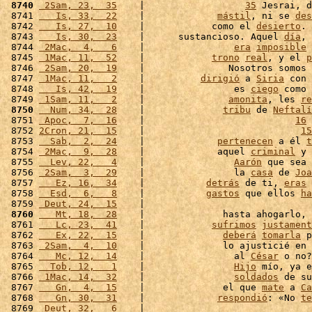
 8740
 2Sam, 23,  35
    |                  
35
 Jesrai, d
 8741 
   Is, 33,  22
    |             
mástil
, ni se 
des
 8742 
   Is, 27,  10
    |            como el 
desierto
. 
 8743 
   Is, 30,  23
    |      sustancioso. Aquel 
día
, 
 8744 
 2Mac,  4,   6
    |                
era
imposible
 8745 
 1Mac, 11,  52
    |            
trono
real
, y el 
p
 8746 
 2Sam, 20,  19
    |               Nosotros somos 
 8747 
 1Mac, 11,   2
    |          
dirigió
 a 
Siria
 con 
 8748 
   Is, 42,  19
    |                es 
ciego
 como 
 8749 
 1Sam, 11,   2
    |               
amonita
, les 
re
 8750
  Num, 34,  28
    |              
tribu
 de 
Neftalí
 8751 
 Apoc,  7,  16
    |                           
16
 
 8752 
2Cron, 21,  15
    |                            
15
 8753 
  Sab,  2,  24
    |             
pertenecen
 a él 
t
 8754 
 2Mac,  9,  28
    |             aquel 
criminal
 y 
 8755 
  Lev, 22,   4
    |                
Aarón
 que sea 
 8756 
 2Sam,  3,  29
    |                la 
casa
 de 
Joa
 8757 
   Ez, 16,  34
    |           
detrás
 de ti, 
eras
 
 8758 
  Esd,  6,   8
    |           
gastos
 que ellos 
ha
 8759 
 Deut, 24,  15
    |                              
 8760
   Mt, 18,  28
    |              hasta ahogarlo, 
 8761 
   Lc, 23,  41
    |            
sufrimos
justament
 8762 
   Ex, 22,  15
    |              
deberá
tomarla
 p
 8763 
 2Sam,  4,  10
    |              lo ajusticié en 
 8764 
   Mc, 12,  14
    |                al 
César
 o no?
 8765 
  Tob, 12,   1
    |                
Hijo
 mío, ya e
 8766 
 1Mac, 14,  32
    |                
soldados
 de su
 8767 
   Gn,  4,  15
    |              el que 
mate
 a 
Ca
 8768 
   Gn, 30,  31
    |             
respondió
: «No 
te
 8769 
 Deut, 32,   6
    |                              