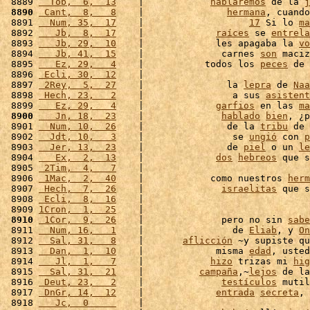
 8889 
  Tob,  6,  13
    |            
hablaremos
 de la 
j
 8890
 Cant,  8,   8
    |               
hermana
, cuando
 8891 
  Num, 35,  17
    |                   
17
 Si lo 
ma
 8892 
   Jb,  8,  17
    |             
raíces
 se 
entrela
 8893 
   Jb, 29,  10
    |             les apagaba la 
vo
 8894 
   Jb, 41,  15
    |              carnes 
son
 maciz
 8895 
   Ez, 29,   4
    |           todos los 
peces
 de 
 8896 
 Ecli, 30,  12
    |                              
 8897 
 2Rey,  5,  27
    |               la 
lepra
 de 
Naa
 8898 
 Hech, 23,   2
    |                a sus 
asistent
 8899 
   Ez, 29,   4
    |             
garfios
 en las 
ma
 8900
   Jn, 18,  23
    |              
hablado
bien
, ¿p
 8901 
  Num, 10,  26
    |               de la 
tribu
 de 
 8902 
  Jdt, 10,   3
    |                se 
ungió
 con 
p
 8903 
  Jer, 13,  23
    |               de 
piel
 o un 
le
 8904 
   Ex,  2,  13
    |             
dos
hebreos
 que s
 8905 
 2Tim,  4,   7
    |                              
 8906 
 1Mac,  2,  40
    |            como nuestros 
herm
 8907 
 Hech,  7,  26
    |              
israelitas
 que s
 8908 
 Ecli,  8,  16
    |                              
 8909 
1Cron,  1,  25
    |                              
 8910
 1Cor,  9,  26
    |              pero no sin 
sabe
 8911 
  Num, 16,   1
    |                de 
Eliab
, y 
On
 8912 
  Sal, 31,   8
    |       
aflicción
 ~y supiste qu
 8913 
  Dan,  1,  10
    |             misma 
edad
, usted
 8914 
   Jl,  1,   7
    |            
hizo
 trizas mi 
hig
 8915 
  Sal, 31,  21
    |          
campaña
,~
lejos
 de la
 8916 
 Deut, 23,   2
    |              
testículos
 mutil
 8917 
 DnGr, 14,  12
    |             
entrada
secreta
, 
 8918 
   Jc,  0     
    |                              