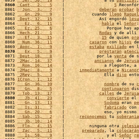
 8859 
  Jer, 50,  19
    |                a su 
pastizal
,
 8860
 Cant,  2,   5
    |                    
5
 Reconfór
 8861 
  Jon,  3,   7
    |              
deberán
probar
b
 8862 
   Gn, 29,   9
    |           cuando 
llegó
Raquel
 8863 
 Deut, 32,  15
    |              Así engordó 
lesu
 8864 
   Ez,  6,  11
    |               
habla
 el 
Señor
:
 8865 
   Ez, 25,   6
    |                 Porque has ap
 8866 
 Hech, 21,   1
    |              
Rodas
 y de allí 
 8867 
   Ef,  3,  15
    |               
15
 de quien 
pro
 8868 
  Num, 36,  11
    |          
casaron
 con 
hijos
 de
 8869 
 Apoc,  1,   9
    |          
estaba
exiliado
 en l
 8870
   Ex,  5,   9
    |              
prestarán
atenci
 8871 
 Deut, 18,   8
    |             por la 
venta
 de s
 8872 
 2Mac, 14,  37
    |            
ancianos
 de 
Jerusa
 8873 
  Rom, 16,  14
    |                a Flegonte, a 
 8874 
 2Mac,  8,   9
    |      
inmediatamente
 a 
Nicanor
 8875 
 2Rey,  5,   3
    |                Ella 
dijo
 ento
 8876 
1Cron,  1,  12
    |                              
 8877 
   Gn, 36,  39
    |                
nombre
 de su 
c
 8878 
   Gn,  8,   5
    |               
continuaron
 dis
 8879 
  Tob, 13,  17
    |              
calles
 de 
Jerusa
 8880
   Jb, 41,  23
    |                 
convierte
 el 
 8881 
   Gn, 13,  13
    |                
Sodoma
 eran 
pe
 8882 
   Is, 31,   7
    |                
fabricado
 con 
 8883 
   Gn, 20,   6
    |                eso, yo mismo 
 8884 
  Sab, 15,   2
    |      
reconocemos
 tu 
soberanía
 8885 
   Jb, 10,  14
    |                              
 8886 
  Flp,  4,  15
    |          ninguna otra 
iglesia
 8887 
  Zac,  5,  11
    |       
preparada
, la 
colocarán
 8888 
   Is, 58,   9
    |                 y el 
Señor
re