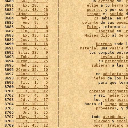
 8680
  Sal, 19,   7
    |              un 
extremo
 del 
c
 8681 
   Ex, 28,   1
    |            
elige
 a tu 
hermano
 8682 
 Ecli, 43,  26
    |            
puerto
, y por su 
p
 8683 
 1Mac,  3,  28
    |            
tropas
 el 
sueldo
 d
 8684 
  Neh, 11,  23
    |               
23
 Había, en 
ef
 8685 
   Am,  9,   4
    |          
delante
 de sus 
enemi
 8686 
  Est,  4,   8
    |            
Ester
, informarla
 8687 
  Flm,  0,   8
    |                
libertad
 en 
Cr
 8688 
   Ex, 33,  12
    |           
Moisés
dijo
 al 
Seño
 8689 
  Jos,  4,   3
    |                              
 8690
  Jos,  1,  16
    |                
Haremos
 todo l
 8691 
  Rom,  9,  21
    |         
material
 una 
vasija
f
 8692 
 Ecli, 33,   9
    |             los computó entre
 8693 
  Tob,  8,   4
    |                  
Levántate
, 
h
 8694 
1Cron,  2,  25
    |                 su 
primogénit
 8695 
  Neh, 12,  31
    |              
subieran
 a las 
m
 8696 
2Cron, 35,  10
    |                             
1
 8697 
 2Cor,  9,   5
    |                me 
adelantaran
 8698 
1Cron, 15,  16
    |               
jefes
 de los 
le
 8699 
  Tit,  1,   5
    |                 para que term
 8700
 2Mac,  8,  29
    |                             
2
 8701 
   Is, 10,  12
    |             
corazón
arrogante
 8702 
 1Cor,  4,   6
    |               y así 
nadie
tom
 8703 
  Jdt,  6,  17
    |               los 
jefes
asiri
 8704 
   Ez, 10,  11
    |           hacia el 
lugar
adon
 8705 
   Gn, 22,  14
    |                
proveerá
», y d
 8706 
   Jn,  3,  25
    |                              
 8707 
 1Rey,  7,  24
    |              todo 
alrededor
, 
 8708 
   Is,  6,   1
    |               
elevado
 y 
excel
 8709 
 Ecli, 45,  12
    |              
honor
, 
trabajo
m