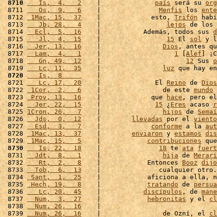
 8710
   Is,  4,   2
    |              
país
 será su 
org
 8711 
   Os,  9,   6
    |               
Menfis
 los 
ente
 8712 
 1Mac, 15,  37
    |             esto, 
Trifón
 habí
 8713 
   Jb, 28,   4
    |                 
lejos
 de los 
 8714 
  Ecl,  5,  16
    |           Además, todos sus 
d
 8715 
   Jl,  4,  15
    |                 
15
 El 
sol
 y l
 8716 
  Jer, 13,  16
    |                
Dios
, antes qu
 8717 
  Lam,  4,   1
    |                   
1
 [
Alef
] ¡C
 8718 
   Gn, 49,  12
    |                      
12
 Sus 
o
 8719 
   Lc, 11,  35
    |                
luz
 que hay en
 8720
   Is,  8     
    |                              
 8721 
   Lc, 17,  20
    |              El 
Reino
 de 
Dios
 8722 
 1Cor,  2,   6
    |                de este 
mundo
 
 8723 
 Prov, 13,  16
    |             que 
hace
, pero el
 8724 
  Jer, 22,  15
    |              
15
 ¿
Eres
 acaso 
r
 8725 
1Cron, 26,   7
    |                
hijos
 de 
Semaí
 8726 
  Jds,  0,  12
    |        
llevadas
 por el 
viento
 8727 
  Esd,  3,   7
    |             
conforme
 a la 
aut
 8728 
 1Mac, 13,  37
    |        
enviaron
 y 
estamos
dis
 8729 
 1Mac, 15,   5
    |            
contribuciones
 que
 8730
   Is, 22,  18
    |               
18
 te 
ata
fuert
 8731 
  Jdt,  8,   1
    |                
hija
 de 
Merarí
 8732 
   Rt,  2,   8
    |            Entonces 
Booz
dijo
 8733 
  Tob,  6,  13
    |               cualquier otro.
 8734 
 Sant,  1,  25
    |            aficiona a ella, n
 8735 
 Hech, 19,   8
    |            
tratando
 de 
persua
 8736 
   Lc, 20,  45
    |           
discípulos
, de 
mane
 8737 
  Num,  3,  27
    |            
hebronitas
 y el 
cl
 8738 
  Num, 26,  16
    |                              
 8739 
  Num, 26,  16
    |                de Ozní, el 
cl