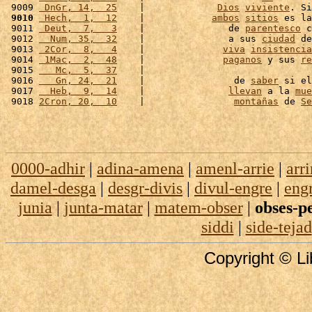
 9009 
 DnGr, 14,  25
    |             
Dios
viviente
. Si
 9010
 Hech,  1,  12
    |            
ambos
sitios
 es la
 9011 
 Deut,  7,   3
    |               de 
parentesco
 c
 9012 
  Num, 35,  32
    |               a sus 
ciudad
 de
 9013 
 2Cor,  8,   4
    |              
viva
insistencia
 9014 
 1Mac,  2,  48
    |              
paganos
 y sus 
re
 9015 
   Mc,  5,  37
    |                              
 9016 
   Gn, 24,  21
    |                de 
saber
 si el
 9017 
  Heb,  9,  14
    |               
llevan
 a la 
mue
 9018 
2Cron, 20,  10
    |                
montañas
 de 
Se
0000-adhir
|
adina-amena
|
amenl-arrie
|
arr
damel-desga
|
desgr-divis
|
divul-engre
|
engr
junia
|
junta-matar
|
matem-obser
|
obses-p
siddi
|
side-tejad
Copyright © Li