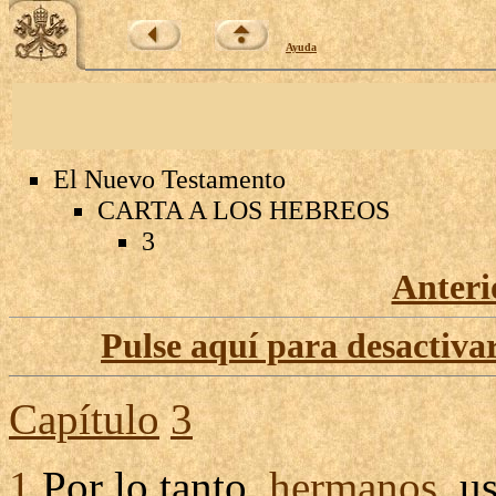
Ayuda
El Nuevo Testamento
CARTA A LOS HEBREOS
3
Anteri
Pulse aquí para desactivar
Capítulo
3
1
Por lo tanto,
hermanos
, u