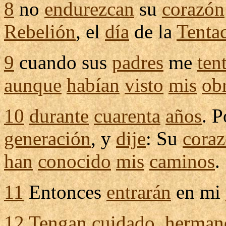
8
no
endurezcan
su
corazón
Rebelión
, el
día
de la
Tenta
9
cuando sus
padres
me
ten
aunque
habían
visto
mis
ob
10
durante
cuarenta
años
. 
generación
, y
dije
: Su
cora
han
conocido
mis
caminos
.
11
Entonces
entrarán
en mi
12
Tengan
cuidado
,
herman