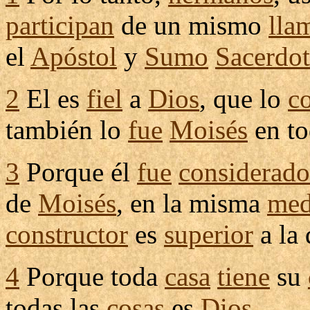
participan
de un mismo
lla
el
Apóstol
y
Sumo
Sacerdot
2
El es
fiel
a
Dios
, que lo
c
también lo
fue
Moisés
en to
3
Porque él
fue
considerado
de
Moisés
, en la misma
med
constructor
es
superior
a la 
4
Porque toda
casa
tiene
su
todas las
cosas
es
Dios
.