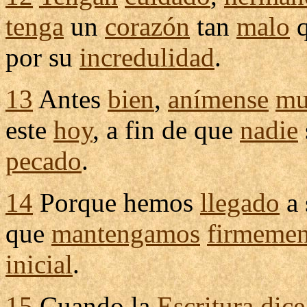
tenga
un
corazón
tan
malo
q
por su
incredulidad
.
13
Antes
bien
,
anímense
mu
este
hoy
, a fin de que
nadie
pecado
.
14
Porque hemos
llegado
a 
que
mantengamos
firmemen
inicial
.
15
Cuando la
Escritura
dice