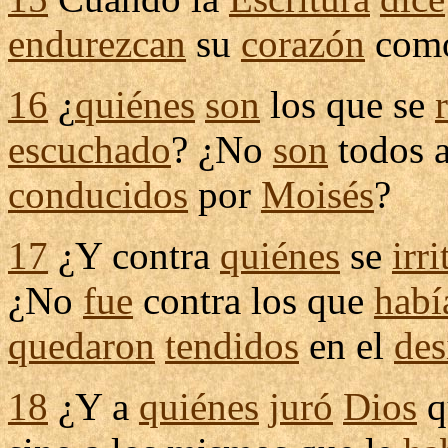
endurezcan
su
corazón
como
16
¿
quiénes
son
los que se
escuchado
? ¿No
son
todos 
conducidos
por
Moisés
?
17
¿Y contra
quiénes
se
irri
¿No
fue
contra los que
habí
quedaron
tendidos
en el
des
18
¿Y a
quiénes
juró
Dios
q