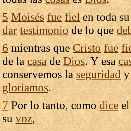
5
Moisés
fue
fiel
en toda s
dar
testimonio
de lo que
de
6
mientras que
Cristo
fue
fi
de la
casa
de
Dios
. Y esa
ca
conservemos
la
seguridad
y
gloriamos
.
7
Por lo tanto, como
dice
e
su
voz
,