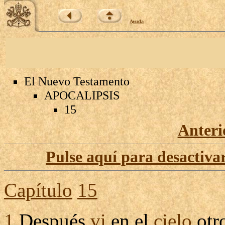
Ayuda
El Nuevo Testamento
APOCALIPSIS
15
Anteri
Pulse aquí para desactivar
Capítulo
15
1
Después
vi
en el
cielo
otr