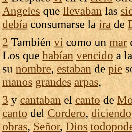
Angeles
que
llevaban
las
si
debía
consumarse
la
ira
de
2
También
vi
como un
mar
Los que
habían
vencido
a l
su
nombre
,
estaban
de
pie
s
manos
grandes
arpas
,
3
y
cantaban
el
canto
de
Mo
canto
del
Cordero
,
diciendo
obras
,
Señor
,
Dios
todopod