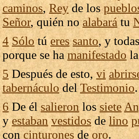
caminos
,
Rey
de los
pueblo
Señor
, quién no
alabará
tu
4
Sólo
tú
eres
santo
, y toda
porque se ha
manifestado
l
5
Después de esto,
vi
abrirs
tabernáculo
del
Testimonio
.
6
De él
salieron
los
siete
An
y
estaban
vestidos
de
lino
p
con
cinturones
de
oro
.