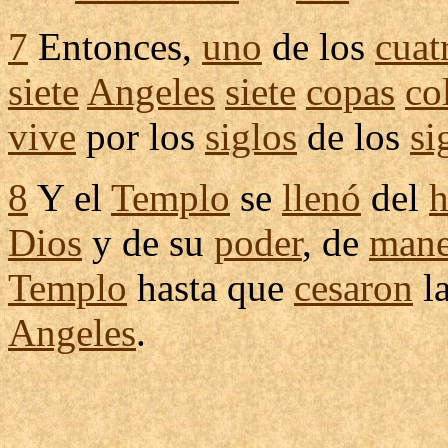
7
Entonces,
uno
de los
cuat
siete
Angeles
siete
copas
co
vive
por los
siglos
de los
si
8
Y el
Templo
se
llenó
del
Dios
y de su
poder
, de
mane
Templo
hasta que
cesaron
l
Angeles
.