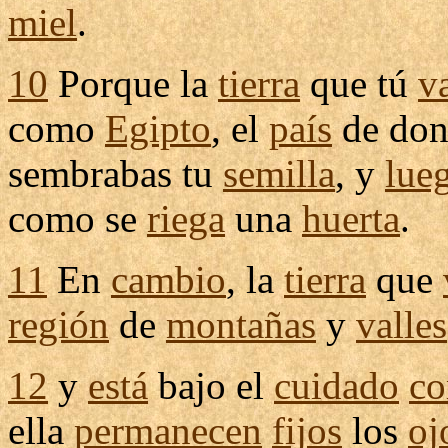
miel
.
10
Porque la
tierra
que tú
v
como
Egipto
, el
país
de don
sembrabas
tu
semilla
, y
lue
como se
riega
una
huerta
.
11
En
cambio
, la
tierra
que
región
de
montañas
y
valles
12
y
está
bajo el
cuidado
co
ella
permanecen
fijos
los
oj