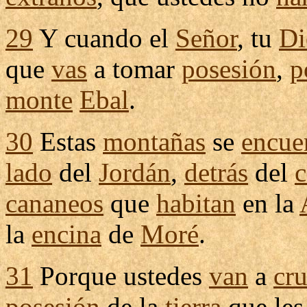
29
Y cuando el
Señor
, tu
Di
que
vas
a tomar
posesión
,
p
monte
Ebal
.
30
Estas
montañas
se
encue
lado
del
Jordán
,
detrás
del
cananeos
que
habitan
en la
la
encina
de
Moré
.
31
Porque ustedes
van
a
cru
posesión
de la
tierra
que le