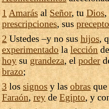
1
Amarás
al
Señor
, tu
Dios
,
prescripciones
, sus
precepto
2
Ustedes –y no sus
hijos
, 
experimentado
la
lección
de
hoy
su
grandeza
, el
poder
d
brazo
;
3
los
signos
y las
obras
qu
Faraón
,
rey
de
Egipto
, y co