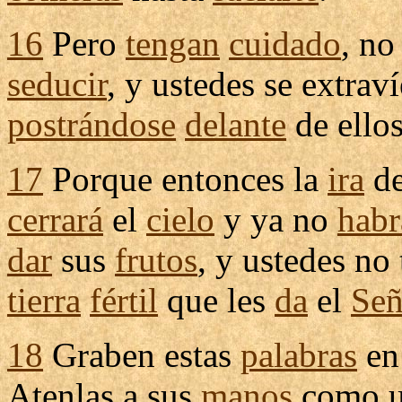
16
Pero
tengan
cuidado
, no
seducir
, y ustedes se
extrav
postrándose
delante
de ellos
17
Porque entonces la
ira
d
cerrará
el
cielo
y ya no
habr
dar
sus
frutos
, y ustedes no
tierra
fértil
que les
da
el
Señ
18
Graben
estas
palabras
en
Atenlas
a sus
manos
como 