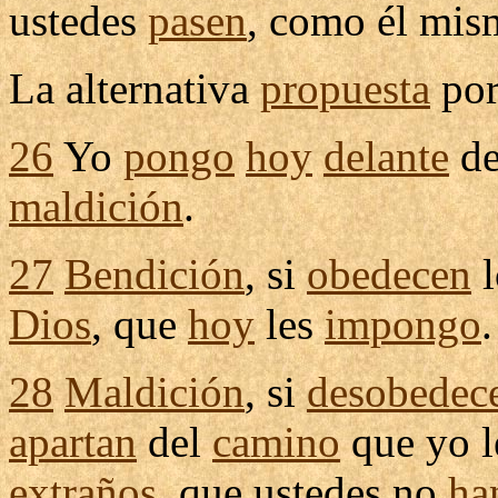
ustedes
pasen
, como él mis
La
alternativa
propuesta
por
26
Yo
pongo
hoy
delante
de
maldición
.
27
Bendición
, si
obedecen
l
Dios
, que
hoy
les
impongo
.
28
Maldición
, si
desobedec
apartan
del
camino
que yo 
extraños
, que ustedes no
ha