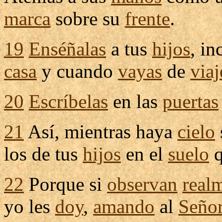
marca
sobre su
frente
.
19
Enséñalas
a tus
hijos
,
in
casa
y cuando
vayas
de
viaj
20
Escríbelas
en las
puertas
21
Así, mientras haya
cielo
los de tus
hijos
en el
suelo
q
22
Porque si
observan
real
yo les
doy
,
amando
al
Seño