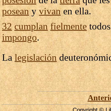
posean
y
vivan
en ella.
32
cumplan
fielmente
todos
impongo
.
La
legislación
deuteronómi
Anteri
Copyright © Li