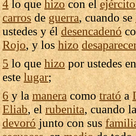
4
lo que
hizo
con el
ejército
carros
de
guerra
, cuando se
ustedes y él
desencadenó
co
Rojo
, y los
hizo
desaparece
5
lo que
hizo
por ustedes en
este
lugar
;
6
y la
manera
como
trató
a
Eliab
, el
rubenita
, cuando l
devoró
junto con sus
famili