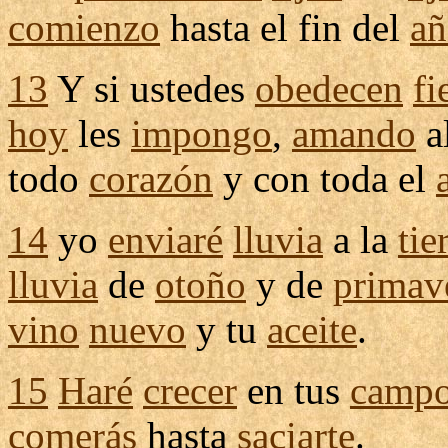
comienzo
hasta el fin del
añ
13
Y si ustedes
obedecen
fi
hoy
les
impongo
,
amando
a
todo
corazón
y con toda el
14
yo
enviaré
lluvia
a la
tie
lluvia
de
otoño
y de
primav
vino
nuevo
y tu
aceite
.
15
Haré
crecer
en tus
camp
comerás
hasta
saciarte
.