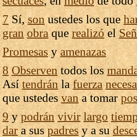
secuaces
, en
medio
de todo
7
Sí,
son
ustedes los que
ha
gran
obra
que
realizó
el
Señ
Promesas
y
amenazas
8
Observen
todos los
manda
Así
tendrán
la
fuerza
necesa
que ustedes
van
a tomar
pos
9
y
podrán
vivir
largo
tiem
dar
a sus
padres
y a su
desc