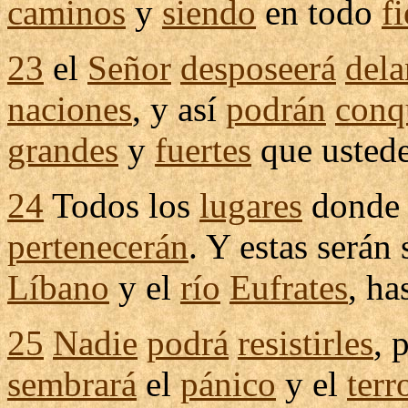
caminos
y
siendo
en todo
fi
23
el
Señor
desposeerá
dela
naciones
, y así
podrán
conqu
grandes
y
fuertes
que ustede
24
Todos los
lugares
dond
pertenecerán
. Y estas serán
Líbano
y el
río
Eufrates
, ha
25
Nadie
podrá
resistirles
, 
sembrará
el
pánico
y el
terr