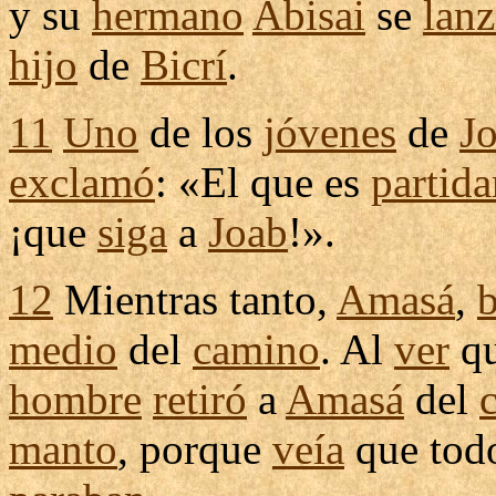
y su
hermano
Abisai
se
lan
hijo
de
Bicrí
.
11
Uno
de los
jóvenes
de
J
exclamó
: «El que es
partida
¡que
siga
a
Joab
!».
12
Mientras tanto,
Amasá
,
medio
del
camino
. Al
ver
qu
hombre
retiró
a
Amasá
del
manto
, porque
veía
que tod