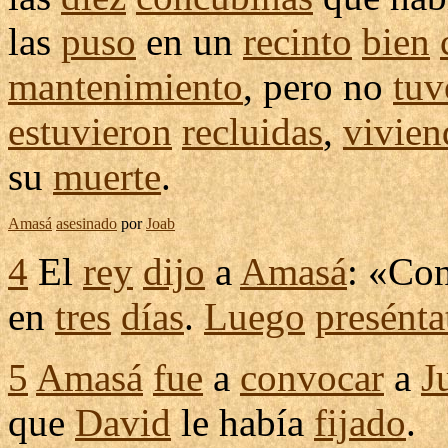
las
puso
en un
recinto
bien
mantenimiento
, pero no
tuv
estuvieron
recluidas
,
vivien
su
muerte
.
Amasá
asesinado
por
Joab
4
El
rey
dijo
a
Amasá
: «
Co
en
tres
días
.
Luego
presénta
5
Amasá
fue
a
convocar
a
J
que
David
le había
fijado
.