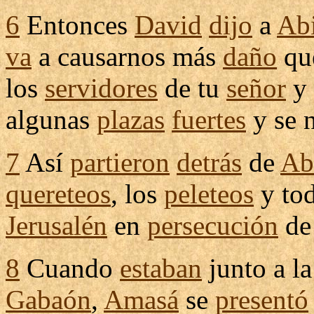
6
Entonces
David
dijo
a
Abi
va
a
causarnos
más
daño
qu
los
servidores
de tu
señor
y
algunas
plazas
fuertes
y se 
7
Así
partieron
detrás
de
Ab
quereteos
, los
peleteos
y to
Jerusalén
en
persecución
d
8
Cuando
estaban
junto a l
Gabaón
,
Amasá
se
presentó