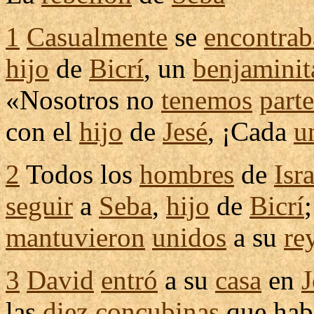
1
Casualmente
se
encontrab
hijo
de
Bicrí
, un
benjaminit
«Nosotros no
tenemos
parte
con el
hijo
de
Jesé
, ¡Cada
u
2
Todos los
hombres
de
Isr
seguir
a
Seba
,
hijo
de
Bicrí
mantuvieron
unidos
a su
re
3
David
entró
a su
casa
en
J
las
diez
concubinas
que hab