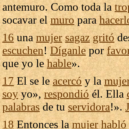
antemuro
. Como toda la
tro
socavar
el
muro
para
hacerl
16
una
mujer
sagaz
gritó
de
escuchen
!
Díganle
por
favo
que yo le
hable
».
17
El se le
acercó
y la
muje
soy
yo»,
respondió
él. Ella
palabras
de tu
servidora
!».
18
Entonces la
mujer
habló