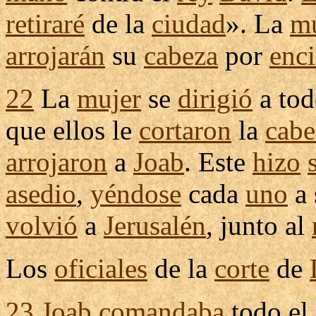
retiraré
de la
ciudad
». La
mu
arrojarán
su
cabeza
por
enc
22
La
mujer
se
dirigió
a tod
que ellos le
cortaron
la
cabe
arrojaron
a
Joab
. Este
hizo
asedio
,
yéndose
cada
uno
a
volvió
a
Jerusalén
, junto al
Los
oficiales
de la
corte
de
23
Joab
comandaba
todo el