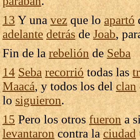
paraban
.
13
Y una
vez
que lo
apartó
adelante
detrás
de
Joab
, pa
Fin de la
rebelión
de
Seba
14
Seba
recorrió
todas las
t
Maacá
, y todos los del
clan
lo
siguieron
.
15
Pero los otros
fueron
a
s
levantaron
contra la
ciudad