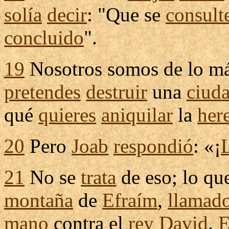
solía
decir
: "Que se
consult
concluido
".
19
Nosotros somos de lo m
pretendes
destruir
una
ciud
qué
quieres
aniquilar
la
her
20
Pero
Joab
respondió
: «¡
21
No se
trata
de eso; lo qu
montaña
de
Efraím
,
llamad
mano
contra el
rey
David
.
E