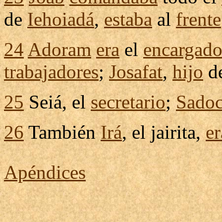
de
Iehoiadá
,
estaba
al
frente
24
Adoram
era
el
encargad
trabajadores
;
Josafat
,
hijo
d
25
Seiá
, el
secretario
;
Sado
26
También
Irá
, el
jairita
,
er
Apéndices