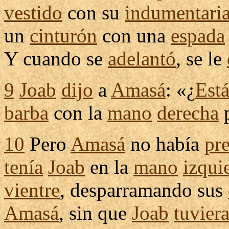
vestido
con su
indumentari
un
cinturón
con una
espada
Y cuando se
adelantó
, se le
9
Joab
dijo
a
Amasá
: «¿
Está
barba
con la
mano
derecha
10
Pero
Amasá
no había
pr
tenía
Joab
en la
mano
izqui
vientre
,
desparramando
sus
Amasá
, sin que
Joab
tuvier