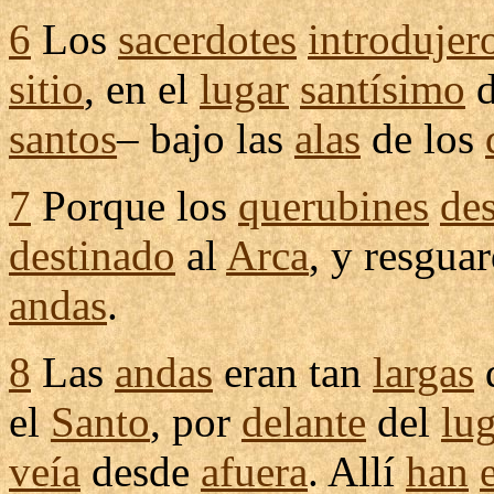
6
Los
sacerdotes
introdujer
sitio
, en el
lugar
santísimo
d
santos
– bajo las
alas
de los
7
Porque los
querubines
de
destinado
al
Arca
, y
resgua
andas
.
8
Las
andas
eran tan
largas
el
Santo
, por
delante
del
lu
veía
desde
afuera
. Allí
han