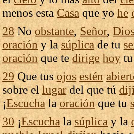
menos esta
Casa
que yo
he
28
No
obstante
,
Señor
,
Dio
oración
y la
súplica
de tu
se
oración
que te
dirige
hoy
t
29
Que tus
ojos
estén
abiert
sobre el
lugar
del que tú
dij
¡
Escucha
la
oración
que tu
30
¡
Escucha
la
súplica
y la