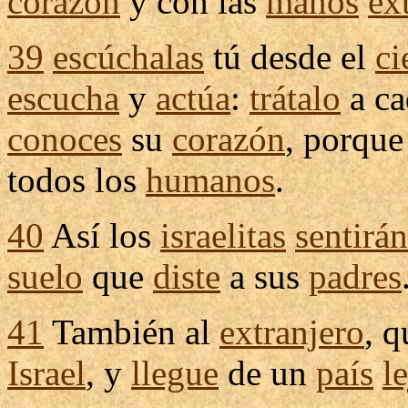
corazón
y con las
manos
ex
39
escúchalas
tú desde el
ci
escucha
y
actúa
:
trátalo
a c
conoces
su
corazón
, porqu
todos los
humanos
.
40
Así los
israelitas
sentirán
suelo
que
diste
a sus
padres
41
También al
extranjero
, 
Israel
, y
llegue
de un
país
l