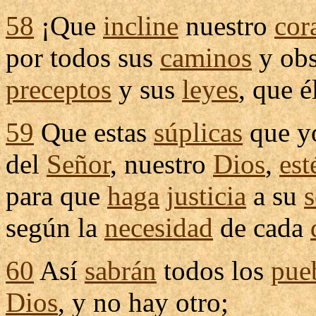
58
¡Que
incline
nuestro
cor
por todos sus
caminos
y
ob
preceptos
y sus
leyes
, que é
59
Que estas
súplicas
que 
del
Señor
, nuestro
Dios
,
est
para que
haga
justicia
a su
s
según la
necesidad
de cada
60
Así
sabrán
todos los
pue
Dios
, y no hay otro;