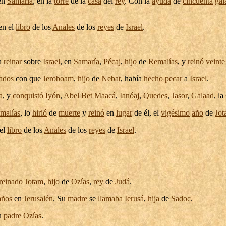
en
Samaría
, en la
torre
de la
casa
del
rey
. Con la
ayuda
de
cincuenta
gal
en el
libro
de los
Anales
de los
reyes
de
Israel
.
a
reinar
sobre
Israel
, en
Samaría
,
Pécaj
,
hijo
de
Remalías
, y
reinó
veinte
ados
con que
Jeroboam
,
hijo
de
Nebat
, había
hecho
pecar
a
Israel
.
a
, y
conquistó
Iyón
,
Abel
Bet
Maacá
,
Ianóaj
,
Quedes
,
Jasor
,
Galaad
, la
malías
, lo
hirió
de
muerte
y
reinó
en
lugar
de él, el
vigésimo
año
de
Jo
el
libro
de los
Anales
de los
reyes
de
Israel
.
reinado
Jotam
,
hijo
de
Ozías
,
rey
de
Judá
.
años
en
Jerusalén
. Su
madre
se
llamaba
Ierusá
,
hija
de
Sadoc
.
u
padre
Ozías
.