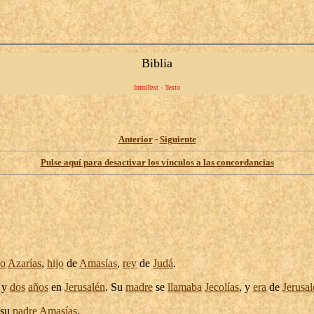
Biblia
IntraText - Texto
Anterior
-
Siguiente
Pulse aquí para desactivar los vínculos a las concordancias
do
Azarías
,
hijo
de
Amasías
,
rey
de
Judá
.
y
dos
años
en
Jerusalén
. Su
madre
se
llamaba
Jecolías
, y
era
de
Jerusa
su
padre
Amasías
.