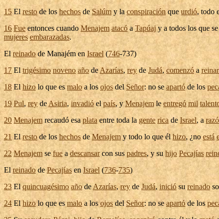
15
El
resto
de los
hechos
de
Salúm
y la
conspiración
que
urdió
, todo
16
Fue
entonces cuando
Menajem
atacó
a
Tapúaj
y a todos los que s
mujeres
embarazadas
.
El
reinado
de
Manajém
en
Israel
(
746
-
737
)
17
El
trigésimo
noveno
año
de
Azarías
,
rey
de
Judá
,
comenzó
a
reinar
18
El
hizo
lo que es
malo
a los
ojos
del
Señor
: no se
apartó
de los
pec
19
Pul
,
rey
de
Asiria
,
invadió
el
país
, y
Menajem
le
entregó
mil
talent
20
Menajem
recaudó
esa
plata
entre toda la
gente
rica
de
Israel
, a
raz
21
El
resto
de los
hechos
de
Menajem
y todo lo que él
hizo
, ¿no
está
22
Menajem
se
fue
a
descansar
con sus
padres
, y su
hijo
Pecajías
rein
El
reinado
de
Pecajías
en
Israel
(
736
-
735
)
23
El
quincuagésimo
año
de
Azarías
,
rey
de
Judá
,
inició
su
reinado
so
24
El
hizo
lo que es
malo
a los
ojos
del
Señor
: no se
apartó
de los
pec