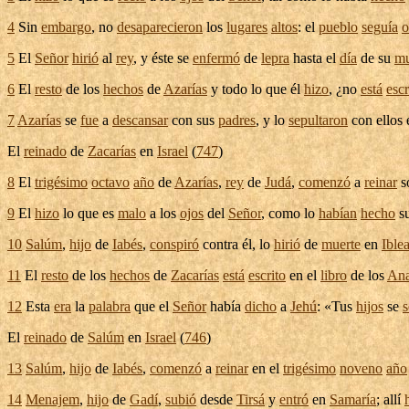
4
Sin
embargo
, no
desaparecieron
los
lugares
altos
: el
pueblo
seguía
o
5
El
Señor
hirió
al
rey
, y éste se
enfermó
de
lepra
hasta el
día
de su
mu
6
El
resto
de los
hechos
de
Azarías
y todo lo que él
hizo
, ¿no
está
escr
7
Azarías
se
fue
a
descansar
con sus
padres
, y lo
sepultaron
con ellos 
El
reinado
de
Zacarías
en
Israel
(
747
)
8
El
trigésimo
octavo
año
de
Azarías
,
rey
de
Judá
,
comenzó
a
reinar
s
9
El
hizo
lo que es
malo
a los
ojos
del
Señor
, como lo
habían
hecho
s
10
Salúm
,
hijo
de
Iabés
,
conspiró
contra él, lo
hirió
de
muerte
en
Ible
11
El
resto
de los
hechos
de
Zacarías
está
escrito
en el
libro
de los
Ana
12
Esta
era
la
palabra
que el
Señor
había
dicho
a
Jehú
: «Tus
hijos
se
s
El
reinado
de
Salúm
en
Israel
(
746
)
13
Salúm
,
hijo
de
Iabés
,
comenzó
a
reinar
en el
trigésimo
noveno
año
14
Menajem
,
hijo
de
Gadí
,
subió
desde
Tirsá
y
entró
en
Samaría
; allí