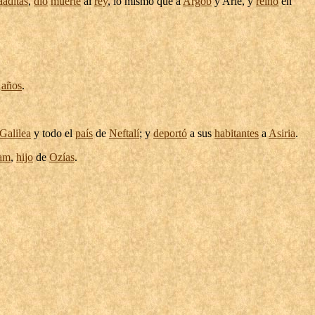
aaditas
,
dio
muerte
al
rey
, lo mismo que a
Argob
y
Arié
, y
reinó
en
años
.
Galilea
y todo el
país
de
Neftalí
; y
deportó
a sus
habitantes
a
Asiria
.
tam
,
hijo
de
Ozías
.