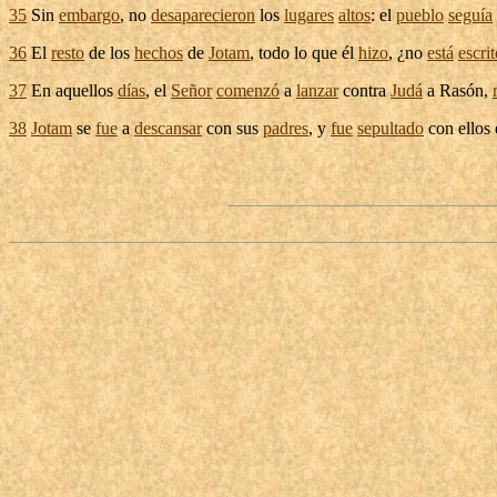
35
Sin
embargo
, no
desaparecieron
los
lugares
altos
: el
pueblo
seguía
36
El
resto
de los
hechos
de
Jotam
, todo lo que él
hizo
, ¿no
está
escri
37
En aquellos
días
, el
Señor
comenzó
a
lanzar
contra
Judá
a
Rasón
,
38
Jotam
se
fue
a
descansar
con sus
padres
, y
fue
sepultado
con ellos 