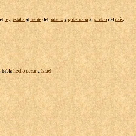
el
rey
,
estaba
al
frente
del
palacio
y
gobernaba
al
pueblo
del
país
.
, había
hecho
pecar
a
Israel
.