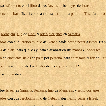
 eso
está
escrito
en el
libro
de los
Anales
de los
reyes
de
Israel
.
e
encontraban
allí, así como a todo su
territorio
a
partir
de
Tirsá
; la
atacó
Menajem
,
hijo
de
Gadí
, y
reinó
diez
años
en
Samaría
.
ados
con que
Jeroboam
,
hijo
de
Nebat
, había
hecho
pecar
a
Israel
. En 
os
de
plata
, para que lo
ayudara
a
afianzar
en sus
manos
el
poder
real
.
ón
de
cincuenta
siclos
de
plata
por
persona
, para
entregarla
al
rey
de
Asi
escrito
en el
libro
de los
Anales
de los
reyes
de
Israel
?
ó
en
lugar
de él.
bre
Israel
, en
Samaría
,
Pecajías
,
hijo
de
Menajem
, y
reinó
dos
años
.
ados
con que
Jeroboam
,
hijo
de
Nebat
, había
hecho
pecar
a
Israel
.