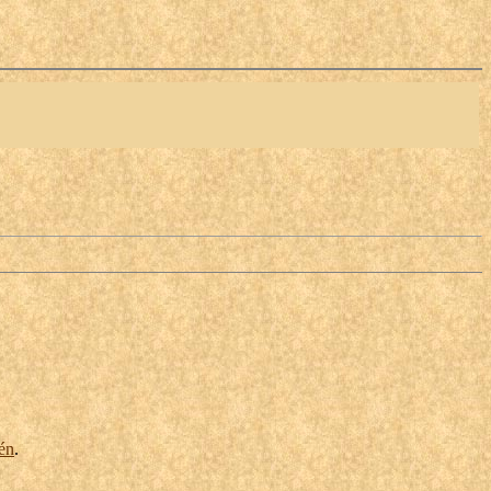
lén
.