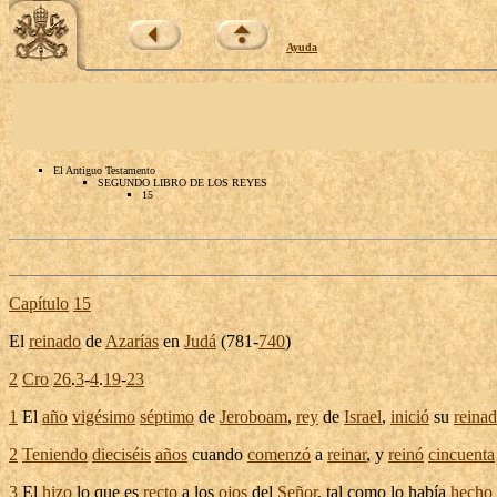
Ayuda
El Antiguo Testamento
SEGUNDO LIBRO DE LOS REYES
15
Capítulo
15
El
reinado
de
Azarías
en
Judá
(
781
-
740
)
2
Cro
26
.
3
-
4
.
19
-
23
1
El
año
vigésimo
séptimo
de
Jeroboam
,
rey
de
Israel
,
inició
su
reina
2
Teniendo
dieciséis
años
cuando
comenzó
a
reinar
, y
reinó
cincuenta
3
El
hizo
lo que es
recto
a los
ojos
del
Señor
, tal como lo había
hecho