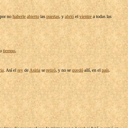
por no
haberle
abierto
las
puertas
, y
abrió
el
vientre
a todas las
su
tiempo
,
ria
. Así el
rey
de
Asiria
se
retiró
, y no se
quedó
allí, en el
país
.