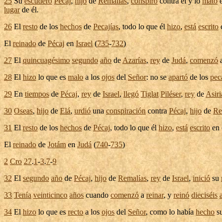
25
Su
escudero
Pécaj
,
hijo
de
Remalías
,
conspiró
contra él y lo
mató
lugar
de él.
26
El
resto
de los
hechos
de
Pecajías
, todo lo que él
hizo
,
está
escrito
El
reinado
de
Pécaj
en
Israel
(
735
-
732
)
27
El
quincuagésimo
segundo
año
de
Azarías
,
rey
de
Judá
,
comenzó
28
El
hizo
lo que es
malo
a los
ojos
del
Señor
: no se
apartó
de los
pec
29
En
tiempos
de
Pécaj
,
rey
de
Israel
,
llegó
Tiglat
Piléser
,
rey
de
Asiri
30
Oseas
,
hijo
de
Elá
,
urdió
una
conspiración
contra
Pécaj
,
hijo
de
Re
31
El
resto
de los
hechos
de
Pécaj
, todo lo que él
hizo
,
está
escrito
en 
El
reinado
de
Jotám
en
Judá
(
740
-
735
)
2
Cro
27
.
1
-
3
.
7
-
9
32
El
segundo
año
de
Pécaj
,
hijo
de
Remalías
,
rey
de
Israel
,
inició
su
33
Tenía
veinticinco
años
cuando
comenzó
a
reinar
, y
reinó
dieciséis
34
El
hizo
lo que es
recto
a los
ojos
del
Señor
, como lo había
hecho
s