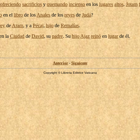
ofreciendo
sacrificios
y
quemando
incienso
en los
lugares
altos
.
Jotam
to
en el
libro
de los
Anales
de los
reyes
de
Judá
?
rey
de
Aram
, y a
Pécaj
,
hijo
de
Remalías
.
en la
Ciudad
de
David
, su
padre
. Su
hijo
Ajaz
reinó
en
lugar
de él.
Anterior
-
Siguiente
Copyright © Libreria Editrice Vaticana