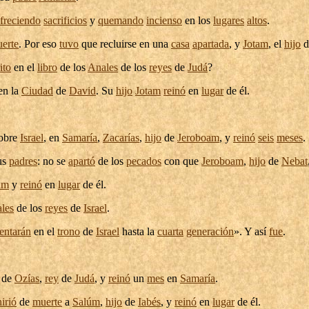
freciendo
sacrificios
y
quemando
incienso
en los
lugares
altos
.
erte
. Por eso
tuvo
que
recluirse
en una
casa
apartada
, y
Jotam
, el
hijo
d
ito
en el
libro
de los
Anales
de los
reyes
de
Judá
?
en la
Ciudad
de
David
. Su
hijo
Jotam
reinó
en
lugar
de él.
obre
Israel
, en
Samaría
,
Zacarías
,
hijo
de
Jeroboam
, y
reinó
seis
meses
.
us
padres
: no se
apartó
de los
pecados
con que
Jeroboam
,
hijo
de
Nebat
am
y
reinó
en
lugar
de él.
les
de los
reyes
de
Israel
.
entarán
en el
trono
de
Israel
hasta la
cuarta
generación
». Y así
fue
.
de
Ozías
,
rey
de
Judá
, y
reinó
un
mes
en
Samaría
.
hirió
de
muerte
a
Salúm
,
hijo
de
Iabés
, y
reinó
en
lugar
de él.