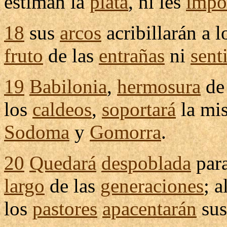
estiman
la
plata
, ni les
impo
18
sus
arcos
acribillarán
a l
fruto
de las
entrañas
ni
sent
19
Babilonia
,
hermosura
de
los
caldeos
,
soportará
la mi
Sodoma
y
Gomorra
.
20
Quedará
despoblada
para
largo
de las
generaciones
; a
los
pastores
apacentarán
su