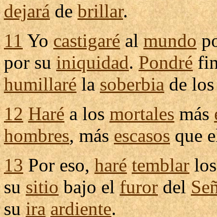
dejará
de
brillar
.
11
Yo
castigaré
al
mundo
po
por su
iniquidad
.
Pondré
fi
humillaré
la
soberbia
de lo
12
Haré
a los
mortales
más
hombres
, más
escasos
que e
13
Por eso,
haré
temblar
lo
su
sitio
bajo el
furor
del
Se
su
ira
ardiente
.