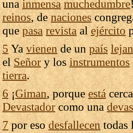
una
inmensa
muchedumbre
reinos
, de
naciones
congreg
que
pasa
revista
al
ejército
p
5
Ya
vienen
de un
país
leja
el
Señor
y los
instrumentos
tierra
.
6
¡
Giman
, porque
está
cerca
Devastador
como una
devas
7
por eso
desfallecen
todas 