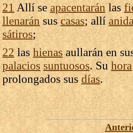
21
Allí se
apacentarán
las
fi
llenarán
sus
casas
; allí
anid
sátiros
;
22
las
hienas
aullarán
en su
palacios
suntuosos
. Su
hora
prolongados
sus
días
.
Anteri