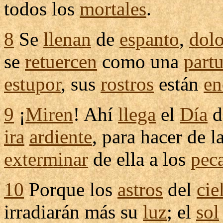
todos los
mortales
.
8
Se
llenan
de
espanto
,
dolo
se
retuercen
como una
partu
estupor
, sus
rostros
están
en
9
¡
Miren
! Ahí
llega
el
Día
d
ira
ardiente
, para hacer de l
exterminar
de ella a los
pec
10
Porque los
astros
del
cie
irradiarán
más su
luz
; el
sol