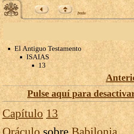
Ayuda
El Antiguo Testamento
ISAIAS
13
Anteri
Pulse aquí para desactivar
Capítulo
13
Oráculo
sobre
Babilonia