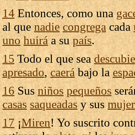
14
Entonces, como una
gac
al que
nadie
congrega
cada
uno
huirá
a su
país
.
15
Todo el que sea
descubie
apresado
,
caerá
bajo la
espa
16
Sus
niños
pequeños
ser
casas
saqueadas
y sus
mujer
17
¡
Miren
! Yo
suscrito
contr