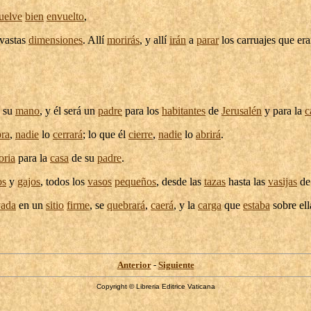
uelve
bien
envuelto
,
vastas
dimensiones
. Allí
morirás
, y allí
irán
a
parar
los
carruajes
que era
 su
mano
, y él será un
padre
para los
habitantes
de
Jerusalén
y para la
c
bra
,
nadie
lo
cerrará
; lo que él
cierre
,
nadie
lo
abrirá
.
oria
para la
casa
de su
padre
.
os
y
gajos
, todos los
vasos
pequeños
, desde las
tazas
hasta las
vasijas
de
vada
en un
sitio
firme
, se
quebrará
,
caerá
, y la
carga
que
estaba
sobre ell
Anterior
-
Siguiente
Copyright © Libreria Editrice Vaticana