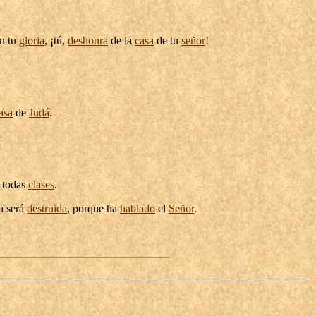
n tu
gloria
, ¡tú,
deshonra
de la
casa
de tu
señor
!
asa
de
Judá
.
 todas
clases
.
a será
destruida
, porque ha
hablado
el
Señor
.