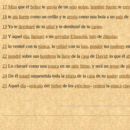
17
Mira
que el
Señor
te
arroja
de un
solo
golpe
,
hombre
fuerte
; te
env
18
te
ata
fuerte
como un
ovillo
y te
arroja
como una
bola
a un
país
de
19
Yo te
derribaré
de tu
sitial
y te
destituiré
de tu
cargo
.
20
Y aquel
día
,
llamaré
a mi
servidor
Eliaquím
,
hijo
de
Jilquías
;
21
lo
vestiré
con tu
túnica
, lo
ceñiré
con tu
faja
,
pondré
tus
poderes
en
22
pondré
sobre sus
hombros
la
llave
de la
casa
de
David
: lo que él
a
23
Lo
clavaré
como una
estaca
en un
sitio
firme
, y será un
trono
de
gl
24
De él
estará
suspendida
toda la
gloria
de la
casa
de su
padre
:
retoñ
25
Aquel
día
–
oráculo
del
Señor
de los
ejércitos
–
cederá
la
estaca
cla