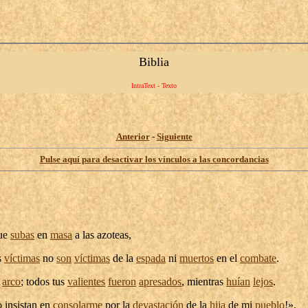
Biblia
IntraText - Texto
Anterior
-
Siguiente
Pulse aquí para desactivar los vínculos a las concordancias
ue
subas
en
masa
a las
azoteas
,
s
víctimas
no
son
víctimas
de la
espada
ni
muertos
en el
combate
.
l
arco
; todos tus
valientes
fueron
apresados
, mientras
huían
lejos
.
o
insistan
en
consolarme
por la
devastación
de la
hija
de mi
pueblo
!».