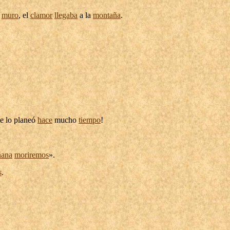
l
muro
, el
clamor
llegaba
a la
montaña
.
e lo
planeó
hace
mucho
tiempo
!
ana
moriremos
».
s
.