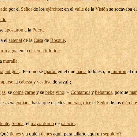
iado
por el
Señor
de los
ejércitos
: en el
valle
de la
Visión
se
socavaba
e
udo
.
se
apostaron
a la
Puerta
a el
arsenal
de la
Casa
de
Bosque
.
aron
agua
en la
cisterna
inferior
;
la
muralla
;
na
antigua
. ¡Pero no se
fijaron
en el que
hacía
todo eso, ni
miraron
al qu
raparse
la
cabeza
y
vestirse
de
saya
! ;
jas
, se
come
carne
y se
bebe
vino
: «¡
Comamos
y
bebamos
, porque
mañ
les será
expiada
hasta que ustedes
mueran
,
dice
el
Señor
de los
ejército
dente
,
Sebná
, el
mayordomo
de
palacio
,
 ¿Qué
tienes
y a quién
tienes
aquí, para
tallarte
aquí un
sepulcro
?