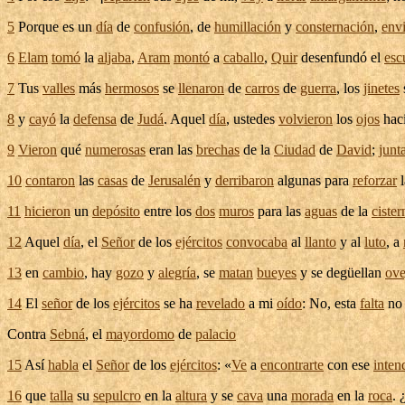
5
Porque es un
día
de
confusión
, de
humillación
y
consternación
,
env
6
Elam
tomó
la
aljaba
,
Aram
montó
a
caballo
,
Quir
desenfundó
el
esc
7
Tus
valles
más
hermosos
se
llenaron
de
carros
de
guerra
, los
jinetes
8
y
cayó
la
defensa
de
Judá
. Aquel
día
, ustedes
volvieron
los
ojos
haci
9
Vieron
qué
numerosas
eran las
brechas
de la
Ciudad
de
David
;
junt
10
contaron
las
casas
de
Jerusalén
y
derribaron
algunas para
reforzar
11
hicieron
un
depósito
entre los
dos
muros
para las
aguas
de la
cister
12
Aquel
día
, el
Señor
de los
ejércitos
convocaba
al
llanto
y al
luto
, a
13
en
cambio
, hay
gozo
y
alegría
, se
matan
bueyes
y se
degüellan
ove
14
El
señor
de los
ejércitos
se ha
revelado
a mi
oído
: No, esta
falta
no 
Contra
Sebná
, el
mayordomo
de
palacio
15
Así
habla
el
Señor
de los
ejércitos
: «
Ve
a
encontrarte
con ese
inten
16
que
talla
su
sepulcro
en la
altura
y se
cava
una
morada
en la
roca
.