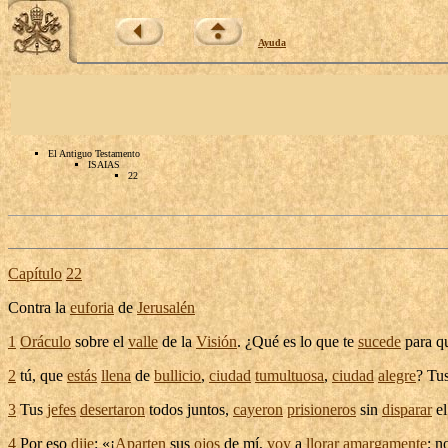
Ayuda
El Antiguo Testamento
ISAIAS
22
Capítulo
22
Contra la
euforia
de
Jerusalén
1
Oráculo
sobre el
valle
de la
Visión
. ¿Qué es lo que te
sucede
para q
2
tú, que
estás
llena
de
bullicio
,
ciudad
tumultuosa
,
ciudad
alegre
? Tu
3
Tus
jefes
desertaron
todos juntos,
cayeron
prisioneros
sin
disparar
e
4
Por eso
dije
: «¡
Aparten
sus
ojos
de mí,
voy
a
llorar
amargamente
; n