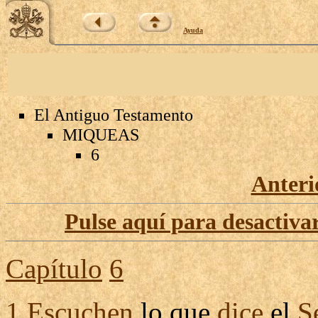
Ayuda
El Antiguo Testamento
MIQUEAS
6
Anteri
Pulse aquí para desactivar
Capítulo
6
1
Escuchen
lo que
dice
el
S