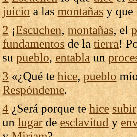
juicio
a las
montañas
y que 
2
¡
Escuchen
,
montañas
, el
p
fundamentos
de la
tierra
! P
su
pueblo
,
entabla
un
proce
3
«¿Qué te
hice
,
pueblo
mío
Respóndeme
.
4
¿Será porque te
hice
subir
un
lugar
de
esclavitud
y
env
y
Miriam
?