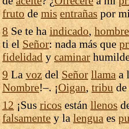
de
aceite
? ¿
Ofreceré
a mi
pr
fruto
de
mis
entrañas
por m
8
Se te ha
indicado
,
hombre
ti el
Señor
: nada más que
pr
fidelidad
y
caminar
humild
9
La
voz
del
Señor
llama
a 
Nombre
!–. ¡
Oigan
,
tribu
d
12
¡Sus
ricos
están
llenos
d
falsamente
y la
lengua
es
pu