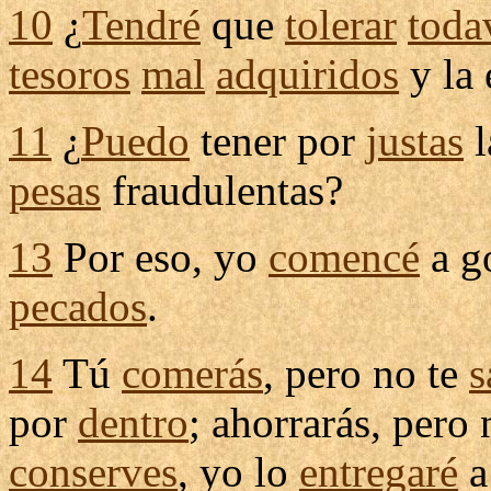
10
¿
Tendré
que
tolerar
toda
tesoros
mal
adquiridos
y la
11
¿
Puedo
tener por
justas
l
pesas
fraudulentas
?
13
Por eso, yo
comencé
a
g
pecados
.
14
Tú
comerás
, pero no te
s
por
dentro
;
ahorrarás
, pero
conserves
, yo lo
entregaré
a