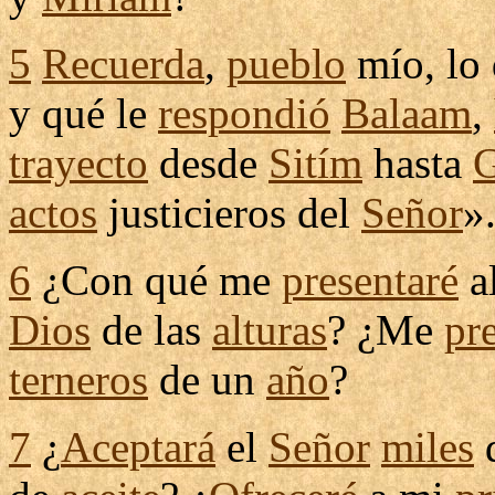
5
Recuerda
,
pueblo
mío, lo
y qué le
respondió
Balaam
,
trayecto
desde
Sitím
hasta
G
actos
justicieros
del
Señor
»
6
¿Con qué me
presentaré
a
Dios
de las
alturas
? ¿Me
pr
terneros
de un
año
?
7
¿
Aceptará
el
Señor
miles