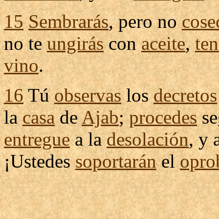
15
Sembrarás
, pero no
cose
no te
ungirás
con
aceite
,
ten
vino
.
16
Tú
observas
los
decretos
la
casa
de
Ajab
;
procedes
se
entregue
a la
desolación
, y 
¡Ustedes
soportarán
el
opro