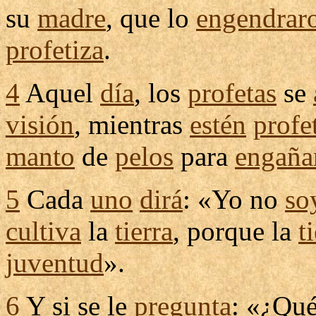
su
madre
, que lo
engendrar
profetiza
.
4
Aquel
día
, los
profetas
se
visión
, mientras
estén
profe
manto
de
pelos
para
engaña
5
Cada
uno
dirá
: «Yo no
so
cultiva
la
tierra
, porque la
t
juventud
».
6
Y si se le
pregunta
: «¿Qu