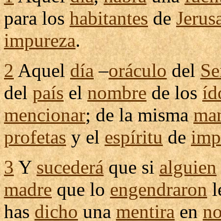
para los
habitantes
de
Jerus
impureza
.
2
Aquel
día
–
oráculo
del
Se
del
país
el
nombre
de los
íd
mencionar
; de la misma
ma
profetas
y el
espíritu
de
imp
3
Y
sucederá
que si
alguien
madre
que lo
engendraron
l
has
dicho
una
mentira
en
n