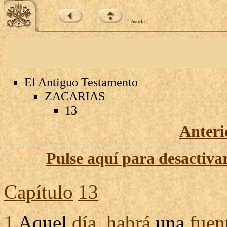
Ayuda
El Antiguo Testamento
ZACARIAS
13
Anteri
Pulse aquí para desactivar
Capítulo
13
1
Aquel
día
,
habrá
una
fuen