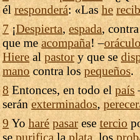
él
responderá
: «Las
he
reci
7
¡
Despierta
,
espada
, contr
que me
acompaña
! –
orácul
Hiere
al
pastor
y que se
dis
mano
contra los
pequeños
.
8
Entonces, en todo el
país
serán
exterminados
,
perece
9
Yo
haré
pasar
ese
tercio
po
se
purifica
la
plata
, los
prob