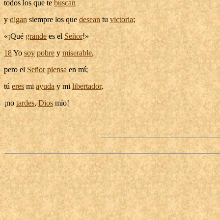
todos los que te
buscan
y
digan
siempre los que
desean
tu
victoria
;
«¡Qué
grande
es el
Señor
!»
18
Yo
soy
pobre
y
miserable
,
pero el
Señor
piensa
en mí;
tú
eres
mi
ayuda
y mi
libertador
,
¡no
tardes
,
Dios
mío!