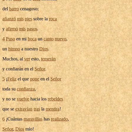
del
barro
cenagoso
;
afianzó
mis
pies
sobre la
roca
y
afirmó
mis
pasos
.
4
Puso
en mi
boca
un
canto
nuevo
,
un
himno
a nuestro
Dios
.
Muchos, al
ver
esto,
temerán
y
confiarán
en el
Señor
.
5
¡
Feliz
el que
pone
en el
Señor
toda su
confianza
,
y no se
vuelve
hacia los
rebeldes
que se
extravían
tras
la
mentira
!
6
¡Cuántas
maravillas
has
realizado
,
Señor
,
Dios
mío!