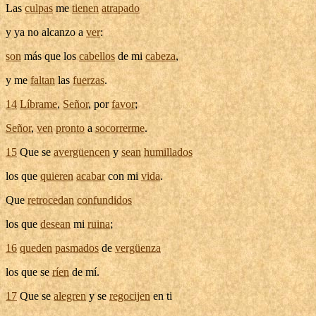
Las
culpas
me
tienen
atrapado
y ya no
alcanzo
a
ver
:
son
más que los
cabellos
de mi
cabeza
,
y me
faltan
las
fuerzas
.
14
Líbrame
,
Señor
, por
favor
;
Señor
,
ven
pronto
a
socorrerme
.
15
Que se
avergüencen
y
sean
humillados
los que
quieren
acabar
con mi
vida
.
Que
retrocedan
confundidos
los que
desean
mi
ruina
;
16
queden
pasmados
de
vergüenza
los que se
ríen
de mí.
17
Que se
alegren
y se
regocijen
en ti