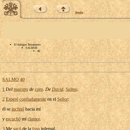
Ayuda
El Antiguo Testamento
SALMOS
40
SALMO
40
1
Del
maestro
de
coro
.
De
David
.
Salmo
.
2
Esperé
confiadamente
en el
Señor
:
él se
inclinó
hacia mí
y
escuchó
mi
clamor
.
3
Me
sacó
de la
fosa
infernal
,