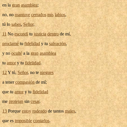
en la
gran
asamblea
;
no, no
mantuve
cerrados
mis
labios
,
tú lo
sabes
,
Señor
.
11
No
escondí
tu
justicia
dentro
de mí,
proclamé
tu
fidelidad
y tu
salvación
,
y no
oculté
a la
gran
asamblea
tu
amor
y tu
fidelidad
.
12
Y tú,
Señor
, no te
niegues
a tener
compasión
de mí;
que tu
amor
y tu
fidelidad
me
protejan
sin
cesar
.
13
Porque
estoy
rodeado
de tantos
males
,
que es
imposible
contarlos
.