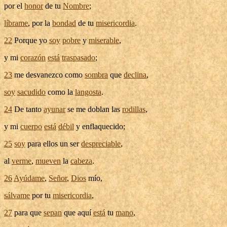
por el
honor
de tu
Nombre
;
líbrame
, por la
bondad
de tu
misericordia
.
22
Porque yo
soy
pobre
y
miserable
,
y mi
corazón
está
traspasado
;
23
me
desvanezco
como
sombra
que
declina
,
soy
sacudido
como la
langosta
.
24
De tanto
ayunar
se me
doblan
las
rodillas
,
y mi
cuerpo
está
débil
y
enflaquecido
;
25
soy
para ellos un ser
despreciable
,
al
verme
,
mueven
la
cabeza
.
26
Ayúdame
,
Señor
,
Dios
mío,
sálvame
por tu
misericordia
,
27
para que
sepan
que aquí
está
tu
mano
,