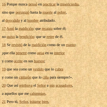
16
Porque nunca
pensó
en
practicar
la
misericordia
,
sino que
persiguió
hasta la
muerte
al
pobre
,
al
desvalido
y al
hombre
atribulado
.
17
Amó
la
maldición
: que
recaiga
sobre él;
no
quiso
la
bendición
: que se
retire
de él.
18
Se
revistió
de la
maldición
como de un
manto
:
¡que ella
penetre
como
agua
en su
interior
y como
aceite
en sus
huesos
;
19
que sea como un
vestido
que lo
cubra
y como un
cinturón
que lo
ciña
para siempre!».
20
Que así
retribuya
el
Señor
a
mis
acusadores
,
a aquellos que me
calumnian
.
21
Pero tú,
Señor
,
trátame
bien
,