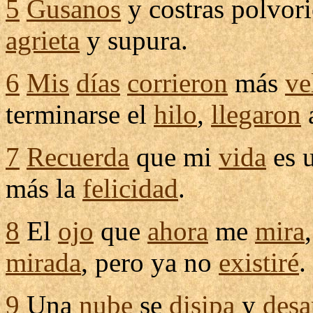
5
Gusanos
y
costras
polvori
agrieta
y
supura
.
6
Mis
días
corrieron
más
ve
terminarse
el
hilo
,
llegaron
a
7
Recuerda
que mi
vida
es 
más la
felicidad
.
8
El
ojo
que
ahora
me
mira
mirada
, pero ya no
existiré
.
9
Una
nube
se
disipa
y
desa