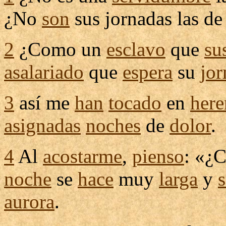
¿No
son
sus
jornadas
las de
2
¿Como un
esclavo
que
su
asalariado
que
espera
su
jor
3
así me
han
tocado
en
here
asignadas
noches
de
dolor
.
4
Al
acostarme
,
pienso
: «¿
noche
se
hace
muy
larga
y
aurora
.