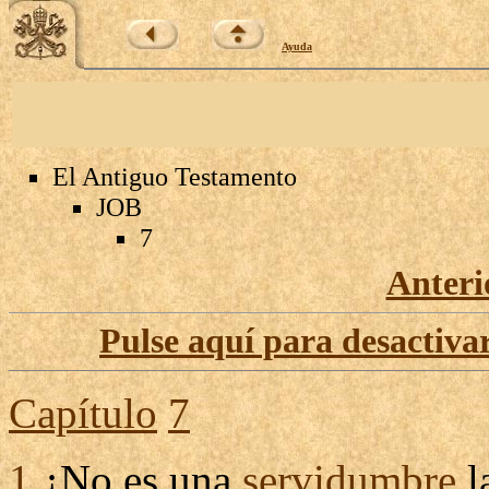
Ayuda
El Antiguo Testamento
JOB
7
Anteri
Pulse aquí para desactivar
Capítulo
7
1
¿No es una
servidumbre
l