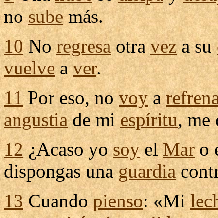
no
sube
más.
10
No
regresa
otra
vez
a su
vuelve
a
ver
.
11
Por eso, no
voy
a
refren
angustia
de mi
espíritu
, me
12
¿Acaso yo
soy
el
Mar
o 
dispongas
una
guardia
cont
13
Cuando
pienso
: «Mi
lec