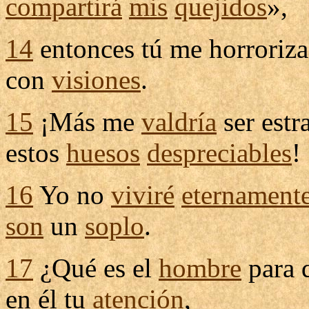
compartirá
mis
quejidos
»,
14
entonces tú me
horroriza
con
visiones
.
15
¡Más me
valdría
ser
estr
estos
huesos
despreciables
!
16
Yo no
viviré
eternament
son
un
soplo
.
17
¿Qué es el
hombre
para 
en él tu
atención
,