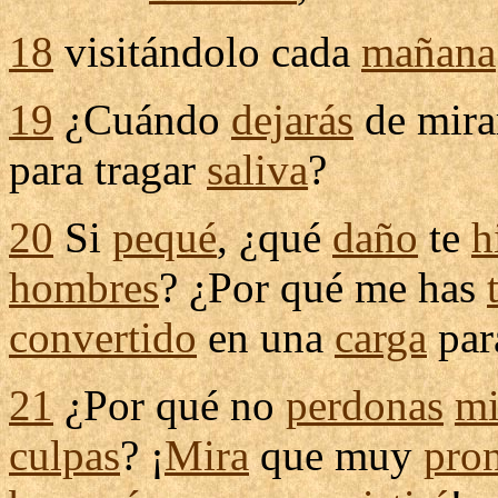
18
visitándolo
cada
mañana
19
¿Cuándo
dejarás
de
mir
para
tragar
saliva
?
20
Si
pequé
, ¿qué
daño
te
h
hombres
? ¿Por qué me has
convertido
en una
carga
para
21
¿Por qué no
perdonas
mi
culpas
? ¡
Mira
que muy
pro