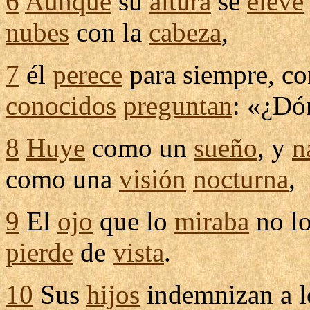
6
Aunque
su
altura
se
eleve
nubes
con la
cabeza
,
7
él
perece
para siempre, c
conocidos
preguntan
: «¿D
8
Huye
como un
sueño
, y
n
como una
visión
nocturna
,
9
El
ojo
que lo
miraba
no l
pierde
de
vista
.
10
Sus
hijos
indemnizan
a l