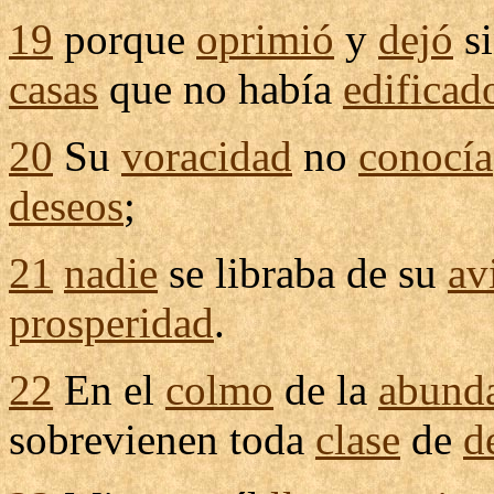
19
porque
oprimió
y
dejó
s
casas
que no había
edificad
20
Su
voracidad
no
conocía
deseos
;
21
nadie
se
libraba
de su
av
prosperidad
.
22
En el
colmo
de la
abund
sobrevienen
toda
clase
de
d