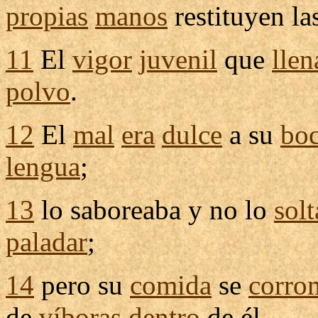
propias
manos
restituyen
la
11
El
vigor
juvenil
que
llen
polvo
.
12
El
mal
era
dulce
a su
bo
lengua
;
13
lo
saboreaba
y no lo
sol
paladar
;
14
pero su
comida
se
corro
de
víboras
dentro
de él.