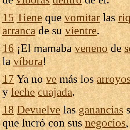
15
Tiene
que
vomitar
las
ri
arranca
de su
vientre
.
16
¡El
mamaba
veneno
de
s
la
víbora
!
17
Ya no
ve
más los
arroyo
y
leche
cuajada
.
18
Devuelve
las
ganancias
s
que
lucró
con sus
negocios
,