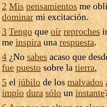
2
Mis
pensamientos
me
obl
dominar
mi
excitación
.
3
Tengo
que
oír
reproches
i
me
inspira
una
respuesta
.
4
¿No
sabes
acaso que desde
fue
puesto
sobre la
tierra
,
5
el
júbilo
de los
malvados
impío
dura
sólo
un
instante