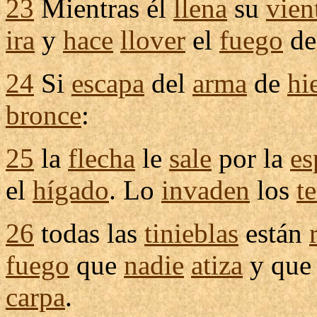
23
Mientras él
llena
su
vien
ira
y
hace
llover
el
fuego
de
24
Si
escapa
del
arma
de
hi
bronce
:
25
la
flecha
le
sale
por la
es
el
hígado
. Lo
invaden
los
t
26
todas las
tinieblas
están
fuego
que
nadie
atiza
y qu
carpa
.