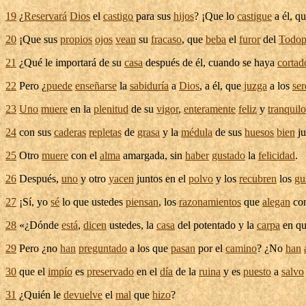
19
¿
Reservará
Dios
el
castigo
para sus
hijos
? ¡Que lo
castigue
a él, qu
20
¡Que sus
propios
ojos
vean
su
fracaso
, que
beba
el
furor
del
Todop
21
¿Qué le
importará
de su
casa
después de él, cuando se haya
cortad
22
Pero ¿
puede
enseñarse
la
sabiduría
a
Dios
, a él, que
juzga
a los
ser
23
Uno
muere
en la
plenitud
de su
vigor
,
enteramente
feliz
y
tranquilo
24
con sus
caderas
repletas
de
grasa
y la
médula
de sus
huesos
bien
j
25
Otro
muere
con el
alma
amargada
, sin
haber
gustado
la
felicidad
.
26
Después,
uno
y otro
yacen
juntos en el
polvo
y los
recubren
los
gu
27
¡Sí, yo
sé
lo que ustedes
piensan
, los
razonamientos
que
alegan
con
28
«¿Dónde
está
,
dicen
ustedes, la
casa
del
potentado
y la
carpa
en q
29
Pero ¿no
han
preguntado
a los que
pasan
por el
camino
? ¿No
han
30
que el
impío
es
preservado
en el
día
de la
ruina
y es
puesto
a
salvo
31
¿Quién le
devuelve
el
mal
que
hizo
?