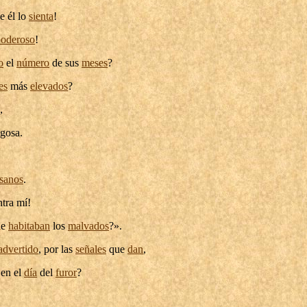
e él lo
sienta
!
oderoso
!
o
el
número
de sus
meses
?
es
más
elevados
?
,
ugosa
.
sanos
.
tra mí!
ue
habitaban
los
malvados
?».
advertido
, por las
señales
que
dan
,
en el
día
del
furor
?