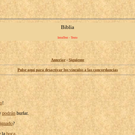
Biblia
IntraText - Texto
Anterior
-
Siguiente
Pulse aquí para desactivar los vínculos a las concordancias
o
!
se
podrán
burlar
.
ignado
?
 la
boca
.