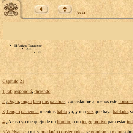
Ayuda
El Antiguo Testamento
JOB
21
Capítulo
21
1
Job
respondió
,
diciendo
:
2
¡
Oigan
,
oigan
bien
mis
palabras
,
concédanme
al menos este
consuel
3
Tengan
paciencia
mientras
hablo
yo, y una
vez
que haya
hablado
, 
4
¿Acaso yo me
quejo
de un
hombre
o no
tengo
motivo
para estar
ind
5
Vuélvanse
a mí, y
quedarán
consternados
, se
pondrán
la
mano
sobre