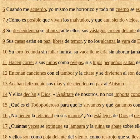
6
Cuando me
acuerdo
, yo mismo me
horrorizo
y todo mi
cuerpo
se
es
7
¿Cómo es
posible
que
vivan
los
malvados
, y que
aun
siendo
viejos
,
8
Su
descendencia
se
afianza
ante ellos, sus
vástagos
crecen
delante
d
9
Sus
casas
están en
paz
,
libres
de
temor
, y no los
alcanza
la
vara
de
D
10
Su
toro
fecunda
sin
fallar
nunca, su
vaca
tiene
cría
sin
abortar
jamá
11
Hacen
correr
a sus
niños
como
ovejas
, sus
hijos
pequeños
saltan
d
12
Entonan
canciones
con el
tambor
y la
cítara
y se
divierten
al
son
de
13
Acaban
felizmente
sus
días
y
descienden
en
paz
al
Abismo
.
14
Y ellos
decían
a
Dios
: «¡
Apártate
de nosotros, no nos
importa
cono
15
¿Qué es el
Todopoderoso
para que lo
sirvamos
y qué
ganamos
co
16
¿No
tienen
la
felicidad
en sus
manos
? ¿No
está
lejos
de
Dios
el
de
17
¿Cuántas
veces
se
extingue
su
lámpara
y la
ruina
se
abate
sobre el
18
y ellos
son
como
paja
delante
del
viento
, como
rastrojo
que se
llev