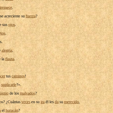
tremece
.
 se
acreciente
su
fuerza
?
e sus
ojos
.
ios
.
s.
e
alegría
.
 la
flauta
.
cer
tus
caminos
!
n
suplicarle
?».
signio
de los
malvados
?
los? ¿Cuántas
veces
en su
ira
él les
da
su
merecido
,
a
el
huracán
?