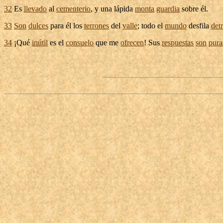
32
Es
llevado
al
cementerio
, y una
lápida
monta
guardia
sobre él.
33
Son
dulces
para él los
terrones
del
valle
; todo el
mundo
desfila
det
34
¡Qué
inútil
es el
consuelo
que me
ofrecen
! Sus
respuestas
son
pura