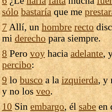
6
¿Le
haría
falta
mucha
fue
sólo
bastaría
que me
prestar
7
Allí, un
hombre
recto
disc
mi
derecho
para siempre.
8
Pero
voy
hacia
adelante
, 
percibo
:
9
lo
busco
a la
izquierda
, y
y no los
veo
.
10
Sin
embargo
, él
sabe
en 