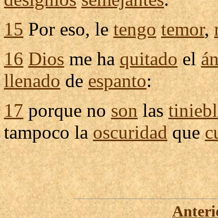
15
Por eso, le
tengo
temor
,
16
Dios
me ha
quitado
el
á
llenado
de
espanto
:
17
porque no
son
las
tinieb
tampoco la
oscuridad
que
c
Anteri