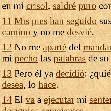
en mi
crisol
,
saldré
puro
co
11
Mis
pies
han
seguido
su
camino
y no me
desvié
.
12
No me
aparté
del
manda
mi
pecho
las
palabras
de su
13
Pero él ya
decidió
: ¿qui
desea
, lo
hace
.
14
El
va
a
ejecutar
mi
sente
designios
semejantes
.