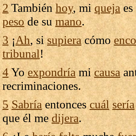
2
También
hoy
, mi
queja
es
peso
de su
mano
.
3
¡
Ah
, si
supiera
cómo
enco
tribunal
!
4
Yo
expondría
mi
causa
ant
recriminaciones
.
5
Sabría
entonces
cuál
sería
que él me
dijera
.