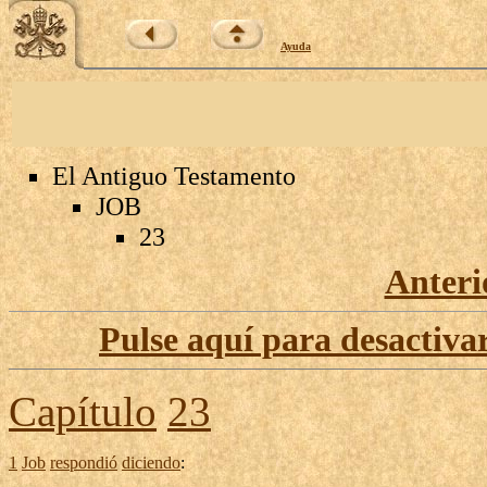
Ayuda
El Antiguo Testamento
JOB
23
Anteri
Pulse aquí para desactivar
Capítulo
23
1
Job
respondió
diciendo
: