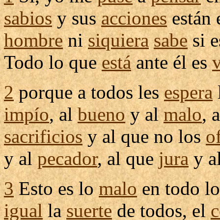
sabios
y sus
acciones
están 
hombre
ni
siquiera
sabe
si 
Todo lo que
está
ante él es
2
porque a todos les
espera
impío
, al
bueno
y al
malo
, 
sacrificios
y al que no los
o
y al
pecador
, al que
jura
y a
3
Esto es lo
malo
en todo l
igual
la
suerte
de todos, el
c