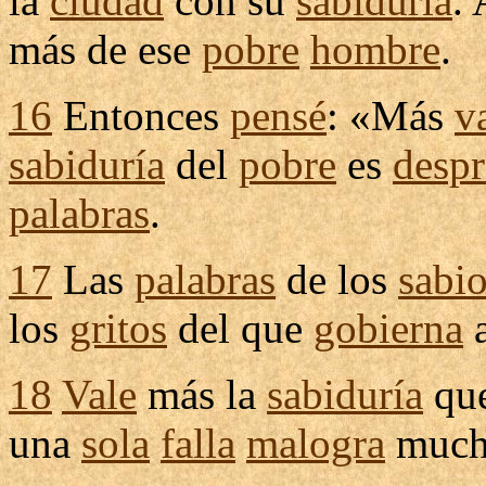
la
ciudad
con su
sabiduría
.
más de ese
pobre
hombre
.
16
Entonces
pensé
: «Más
v
sabiduría
del
pobre
es
despr
palabras
.
17
Las
palabras
de los
sabi
los
gritos
del que
gobierna
a
18
Vale
más la
sabiduría
que
una
sola
falla
malogra
muc