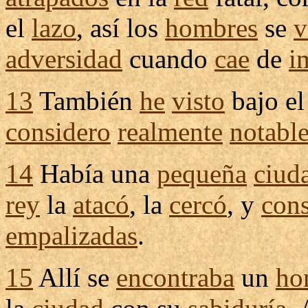
el
lazo
, así los
hombres
se
v
adversidad
cuando
cae
de
i
13
También
he
visto
bajo e
considero
realmente
notabl
14
Había una
pequeña
ciud
rey
la
atacó
, la
cercó
, y
con
empalizadas
.
15
Allí se
encontraba
un
ho