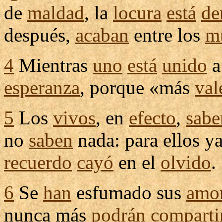
de
maldad
, la
locura
está
de
después,
acaban
entre los
m
4
Mientras
uno
está
unido
a
esperanza
, porque «más
val
5
Los
vivos
, en
efecto
,
sabe
no
saben
nada: para ellos y
recuerdo
cayó
en el
olvido
.
6
Se
han
esfumado
sus
amo
nunca más
podrán
comparti