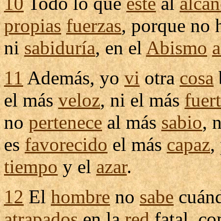
10
Todo lo que
esté
al
alcan
propias
fuerzas
, porque no
ni
sabiduría
, en el
Abismo
11
Además, yo
vi
otra
cosa
el más
veloz
, ni el más
fuer
no
pertenece
al más
sabio
, 
es
favorecido
el más
capaz
,
tiempo
y el
azar
.
12
El
hombre
no
sabe
cuán
atrapados
en la
red
fatal
, c