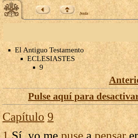
Ayuda
El Antiguo Testamento
ECLESIASTES
9
Anteri
Pulse aquí para desactivar
Capítulo
9
1
Sí, yo me
puse
a
pensar
en