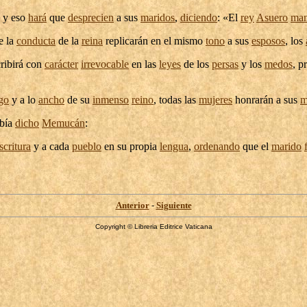
, y eso
hará
que
desprecien
a sus
maridos
,
diciendo
: «El
rey
Asuero
ma
e la
conducta
de la
reina
replicarán
en el mismo
tono
a sus
esposos
, los
ribirá
con
carácter
irrevocable
en las
leyes
de los
persas
y los
medos
,
p
rgo
y a lo
ancho
de su
inmenso
reino
, todas las
mujeres
honrarán
a sus
m
abía
dicho
Memucán
:
scritura
y a cada
pueblo
en su propia
lengua
,
ordenando
que el
marido
Anterior
-
Siguiente
Copyright © Libreria Editrice Vaticana