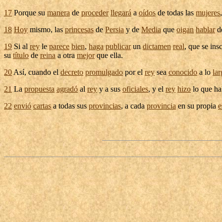
17
Porque su
manera
de
proceder
llegará
a
oídos
de todas las
mujeres
18
Hoy
mismo, las
princesas
de
Persia
y de
Media
que
oigan
hablar
d
19
Si al
rey
le
parece
bien
,
haga
publicar
un
dictamen
real
, que se
insc
su
título
de
reina
a otra
mejor
que ella.
20
Así, cuando el
decreto
promulgado
por el
rey
sea
conocido
a lo
la
21
La
propuesta
agradó
al
rey
y a sus
oficiales
, y el
rey
hizo
lo que h
22
envió
cartas
a todas sus
provincias
, a cada
provincia
en su propia
e