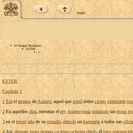
Ayuda
El Antiguo Testamento
ESTER
1
ESTER
Capítulo
1
1
Era
el
tiempo
de
Asuero
, aquel que
reinó
sobre
ciento
veintisiete
pro
2
En aquellos
días
, mientras el
rey
Asuero
tenía
instalado
sus
trono
re
3
en el
tercer
año
de su
reinado
,
ofreció
un
banquete
a todos sus
ofici
4
Así,
durante
largo
tiempo
–¡
ciento
ochenta
días
!– él
hizo
ostentació