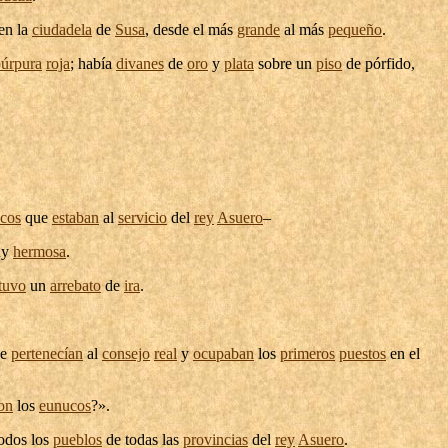
en la
ciudadela
de
Susa
, desde el más
grande
al más
pequeño
.
úrpura
roja
; había
divanes
de
oro
y
plata
sobre un
piso
de
pórfido
,
cos
que
estaban
al
servicio
del
rey
Asuero
–
uy
hermosa
.
tuvo
un
arrebato
de
ira
.
ue
pertenecían
al
consejo
real
y
ocupaban
los
primeros
puestos
en el
ron
los
eunucos
?».
odos los
pueblos
de todas las
provincias
del
rey
Asuero
.