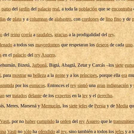
l
patio
del
jardín
del
palacio
real
, a toda la
población
que se
encontraba
llas
de
plata
y a
columnas
de
alabastro
, con
cordones
de
lino
fino
y de
p
no
del
reino
corría
a
raudales
,
gracias
a la
prodigalidad
del
rey
.
denado
a todos sus
mayordomos
que
respetaran
los
deseos
de cada
uno
.
s
en el
palacio
del
rey
Asuero
.
ehumán
,
Bizetá
,
Jarboná
,
Bigtá
,
Abagtá
,
Zetar
y
Carcás
–los
siete
eunu
l
, para
mostrar
su
belleza
a la
gente
y a los
príncipes
, porque ella
era
m
nsmitida
por los
eunucos
. Entonces el
rey
sintió
una
gran
indignación
y
ían
ser
tratados
delante
de los
expertos
en la
ley
y el
derecho
.
sís
,
Meres
,
Marsená
y
Memucán
, los
siete
jefes
de
Persia
y de
Media
q
Vasti
, por no
haber
cumplido
la
orden
del
rey
Asuero
que le
transmitie
eina
Vasti
no
sólo
ha
ofendido
al
rey
, sino también a todos los
jefes
y a t