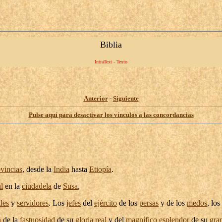
Biblia
IntraText - Texto
Anterior
-
Siguiente
Pulse aquí para desactivar los vínculos a las concordancias
vincias
, desde la
India
hasta
Etiopía
.
al
en la
ciudadela
de
Susa
,
ales
y
servidores
. Los
jefes
del
ejército
de los
persas
y de los
medos
, los
n
de la
fastuosidad
de su
gloria
real
y del
magnífico
esplendor
de su
gra