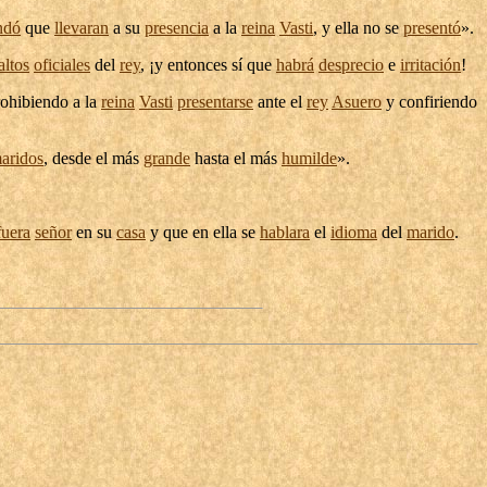
ndó
que
llevaran
a su
presencia
a la
reina
Vasti
, y ella no se
presentó
».
altos
oficiales
del
rey
, ¡y entonces sí que
habrá
desprecio
e
irritación
!
rohibiendo
a la
reina
Vasti
presentarse
ante el
rey
Asuero
y
confiriendo
aridos
, desde el más
grande
hasta el más
humilde
».
fuera
señor
en su
casa
y que en ella se
hablara
el
idioma
del
marido
.