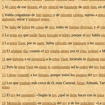
5
Al
cabo
de ese
tiempo
, el
rey
ofreció
un
banquete
de
siete
días
, en e
6
Había
colgaduras
de
lino
blanco
y de
púrpura
violeta
,
sujetas
a
argo
alabastro
,
nácar
y
mármol
negro
.
7
Se
daba
de
beber
en
copas
de
oro
, todas de
formas
diversas
, y el
vi
8
La
regla
era
que
nadie
fuera
forzado
a
beber
, porque el
rey
había
or
9
La
reina
Vasti
, por su
parte
, había
ofrecido
un
banquete
a las
mujere
10
El
séptimo
día
, cuando el
rey
estaba
alegre
por el
vino
,
ordenó
a
M
11
que
trajeran
a su
presencia
a la
reina
Vasti
,
luciendo
la
diadema
rea
12
Pero la
reina
Vasti
no
quiso
ir
,
contrariando
así la
orden
del
rey
tra
13
Luego
consultó
a los
juristas
, porque todos los
asuntos
del
rey
deb
14
Los que
estaban
más cerca de él, eran
Carsená
,
Setar
,
Admatá
,
Tar
reino
.
15
El
rey
les
preguntó
: «Según la
ley
, ¿qué se
debe
hacer con la
reina
16
Memucán
respondió
en
presencia
del
rey
y de los
príncipes
: «La
r