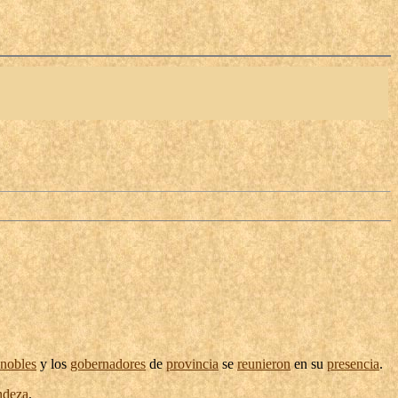
nobles
y los
gobernadores
de
provincia
se
reunieron
en su
presencia
.
ndeza
.