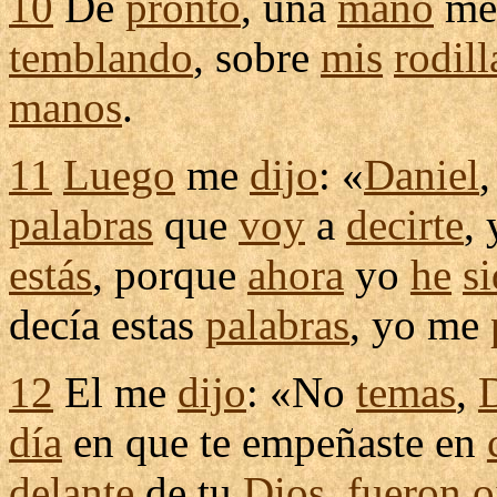
10
De
pronto
, una
mano
m
temblando
, sobre
mis
rodill
manos
.
11
Luego
me
dijo
: «
Daniel
palabras
que
voy
a
decirte
,
estás
, porque
ahora
yo
he
s
decía
estas
palabras
, yo me
12
El me
dijo
: «No
temas
,
día
en que te
empeñaste
en
delante
de tu
Dios
,
fueron
o