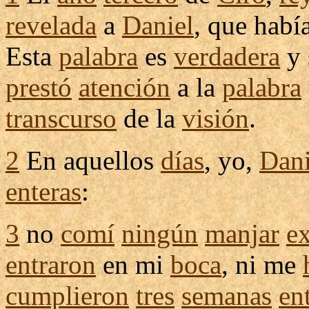
revelada
a
Daniel
, que habí
Esta
palabra
es
verdadera
y 
prestó
atención
a la
palabra
transcurso
de la
visión
.
2
En aquellos
días
, yo,
Dani
enteras
:
3
no
comí
ningún
manjar
ex
entraron
en mi
boca
, ni me
cumplieron
tres
semanas
en