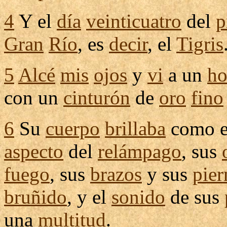
4
Y el
día
veinticuatro
del
p
Gran
Río
, es
decir
, el
Tigris
5
Alcé
mis
ojos
y
vi
a un
h
con un
cinturón
de
oro
fino
6
Su
cuerpo
brillaba
como 
aspecto
del
relámpago
, sus
fuego
, sus
brazos
y sus
pier
bruñido
, y el
sonido
de sus
una
multitud
.