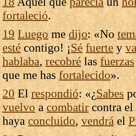
18
Aquel que
parecía
un
ho
fortaleció
.
19
Luego
me
dijo
: «No
tem
esté
contigo! ¡
Sé
fuerte
y
va
hablaba
,
recobré
las
fuerzas
que me has
fortalecido
».
20
El
respondió
: «¿
Sabes
po
vuelvo
a
combatir
contra el
haya
concluido
,
vendrá
el
P