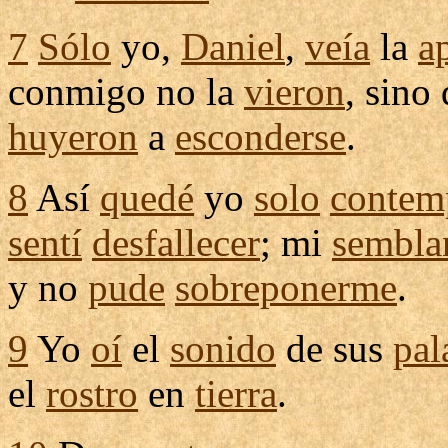
7
Sólo
yo,
Daniel
,
veía
la
a
conmigo no la
vieron
, sino
huyeron
a
esconderse
.
8
Así
quedé
yo
solo
contem
sentí
desfallecer
; mi
sembla
y no
pude
sobreponerme
.
9
Yo
oí
el
sonido
de sus
pal
el
rostro
en
tierra
.