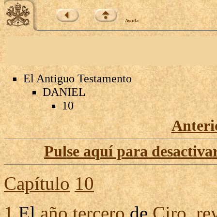
Ayuda
El Antiguo Testamento
DANIEL
10
Anteri
Pulse aquí para desactivar
Capítulo
10
1
El
año
tercero
de
Ciro
,
re