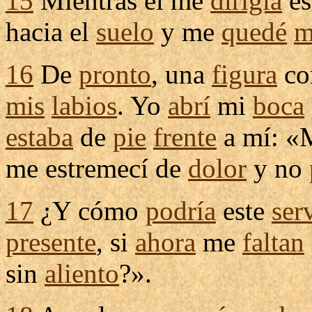
15
Mientras él me
dirigía
es
hacia el
suelo
y me
quedé
m
16
De
pronto
, una
figura
co
mis
labios
. Yo
abrí
mi
boca
estaba
de
pie
frente
a mí: «
me
estremecí
de
dolor
y no
17
¿Y cómo
podría
este
ser
presente
, si
ahora
me
faltan
sin
aliento
?».