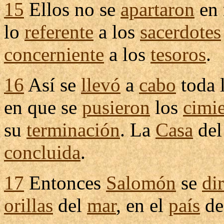
15
Ellos no se
apartaron
en 
lo
referente
a los
sacerdotes
concerniente
a los
tesoros
.
16
Así se
llevó
a
cabo
toda 
en que se
pusieron
los
cimi
su
terminación
. La
Casa
de
concluida
.
17
Entonces
Salomón
se
di
orillas
del
mar
, en el
país
d