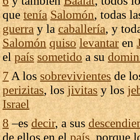
6
y también
Baalat
, todos l
que
tenía
Salomón
, todas l
guerra
y la
caballería
, y to
Salomón
quiso
levantar
en
el
país
sometido
a su
domin
7
A los
sobrevivientes
de l
perizitas
, los
jivitas
y los
je
Israel
8
–es
decir
, a sus
descendie
de ellos en el
país
, porque 