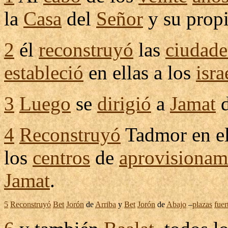
la
Casa
del
Señor
y su prop
2
él
reconstruyó
las
ciudade
estableció
en ellas a los
isra
3
Luego
se
dirigió
a
Jamat
4
Reconstruyó
Tadmor
en e
los
centros
de
aprovisionam
Jamat
.
5
Reconstruyó
Bet
Jorón
de
Arriba
y
Bet
Jorón
de
Abajo
–
plazas
fuer