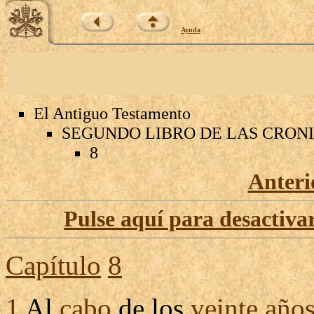
Ayuda
El Antiguo Testamento
SEGUNDO LIBRO DE LAS CRON
8
Anteri
Pulse aquí para desactivar
Capítulo
8
1
Al
cabo
de los
veinte
año