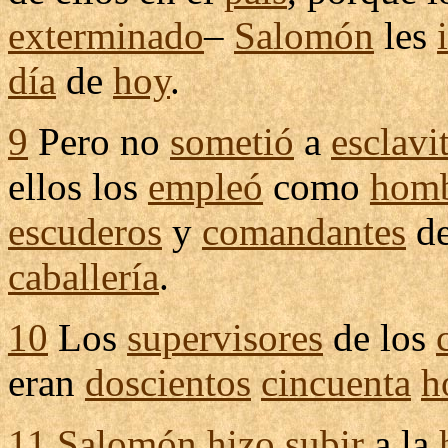
exterminado
–
Salomón
les
día
de
hoy
.
9
Pero no
sometió
a
esclavi
ellos los
empleó
como
homb
escuderos
y
comandantes
de
caballería
.
10
Los
supervisores
de los
eran
doscientos
cincuenta
h
11
Salomón
hizo
subir
a la