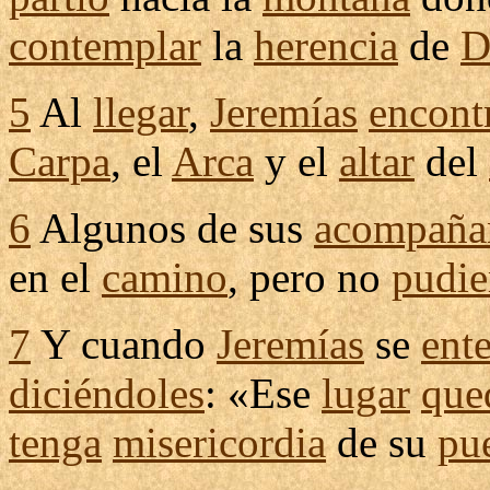
contemplar
la
herencia
de
D
5
Al
llegar
,
Jeremías
encont
Carpa
, el
Arca
y el
altar
del
6
Algunos de sus
acompaña
en el
camino
, pero no
pudie
7
Y cuando
Jeremías
se
ent
diciéndoles
: «Ese
lugar
que
tenga
misericordia
de su
pu