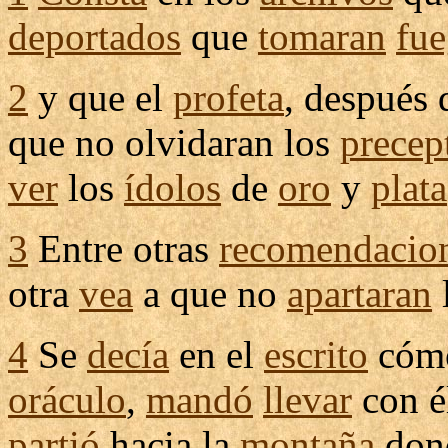
deportados
que
tomaran
fu
2
y que el
profeta
, después
que no
olvidaran
los
precep
ver
los
ídolos
de
oro
y
plata
3
Entre otras
recomendacio
otra
vea
a que no
apartaran
4
Se
decía
en el
escrito
cóm
oráculo
,
mandó
llevar
con é
partió
hacia la
montaña
don