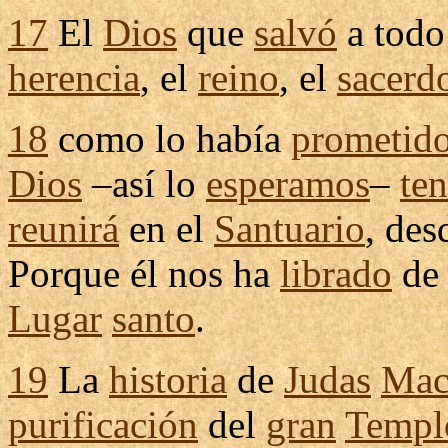
17
El
Dios
que
salvó
a todo
herencia
, el
reino
, el
sacerd
18
como lo había
prometid
Dios
–así lo
esperamos
–
te
reunirá
en el
Santuario
, des
Porque él nos ha
librado
d
Lugar
santo
.
19
La
historia
de
Judas
Mac
purificación
del
gran
Templ