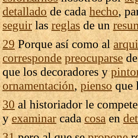
detallado
de cada
hecho
, p
seguir
las
reglas
de un
resu
29
Porque así como al
arqui
corresponde
preocuparse
de
que los
decoradores
y
pinto
ornamentación
,
pienso
que 
30
al
historiador
le
compete
y
examinar
cada
cosa
en
det
31
pero al que se
propone
r