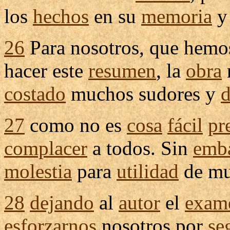
los
hechos
en su
memoria
26
Para nosotros, que hem
hacer este
resumen
, la
obra
costado
muchos
sudores
y
d
27
como no es
cosa
fácil
pr
complacer
a todos. Sin
emb
molestia
para
utilidad
de mu
28
dejando
al
autor
el
exam
esforzarnos
nosotros por
se