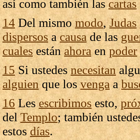
así como también las
cartas
14
Del mismo
modo
,
Judas
dispersos
a
causa
de las
gue
cuales
están
ahora
en
poder
15
Si ustedes
necesitan
algu
alguien
que los
venga
a
bus
16
Les
escribimos
esto,
pró
del
Templo
; también usted
estos
días
.