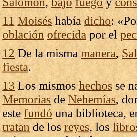
Salomón
,
bajó
fuego
y
con
11
Moisés
había
dicho
: «P
oblación
ofrecida
por el
pe
12
De la misma
manera
,
Sa
fiesta
.
13
Los mismos
hechos
se
n
Memorias
de
Nehemías
, do
este
fundó
una
biblioteca
, 
tratan
de los
reyes
, los
libro