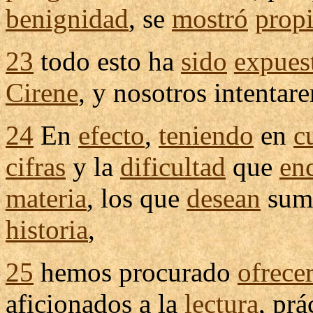
benignidad
, se
mostró
propi
23
todo esto ha
sido
expues
Cirene
, y nosotros
intentar
24
En
efecto
,
teniendo
en
c
cifras
y la
dificultad
que
en
materia
, los que
desean
sum
historia
,
25
hemos
procurado
ofrece
aficionados
a la
lectura
,
prá