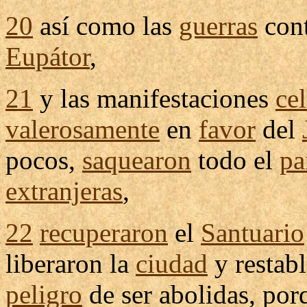
20
así como las
guerras
con
Eupátor
,
21
y las
manifestaciones
cel
valerosamente
en
favor
del
pocos,
saquearon
todo el
pa
extranjeras
,
22
recuperaron
el
Santuario
liberaron
la
ciudad
y
restab
peligro
de ser
abolidas
, por