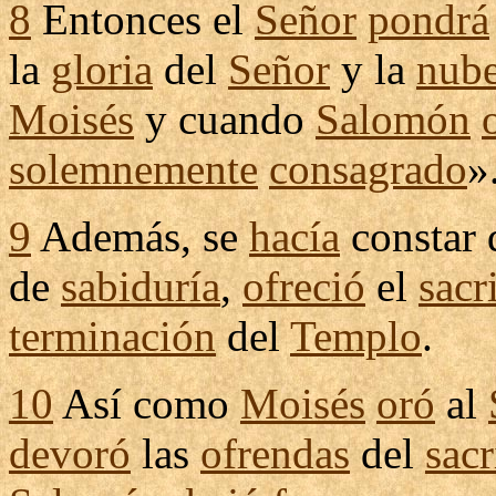
8
Entonces el
Señor
pondrá
la
gloria
del
Señor
y la
nub
Moisés
y cuando
Salomón
solemnemente
consagrado
»
9
Además, se
hacía
constar
de
sabiduría
,
ofreció
el
sacr
terminación
del
Templo
.
10
Así como
Moisés
oró
al
devoró
las
ofrendas
del
sacr